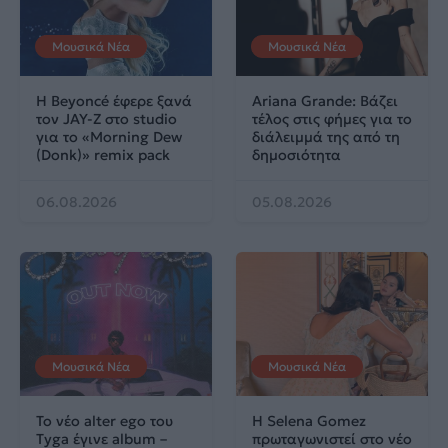
Μουσικά Νέα
Μουσικά Νέα
Η Beyoncé έφερε ξανά
Ariana Grande: Βάζει
τον JAY-Z στο studio
τέλος στις φήμες για το
για το «Morning Dew
διάλειμμά της από τη
(Donk)» remix pack
δημοσιότητα
06.08.2026
05.08.2026
Μουσικά Νέα
Μουσικά Νέα
Το νέο alter ego του
Η Selena Gomez
Tyga έγινε album –
πρωταγωνιστεί στο νέο