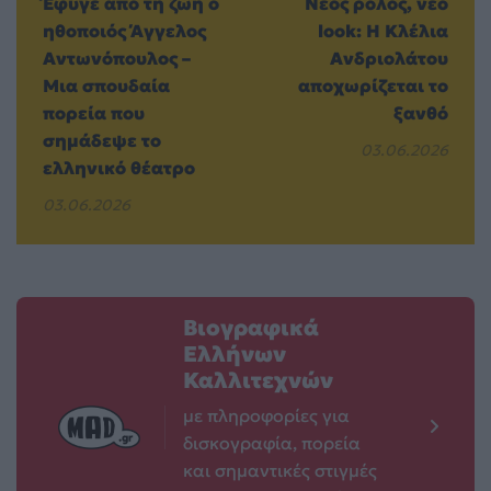
Έφυγε από τη ζωή ο
Νέος ρόλος, νέο
ηθοποιός Άγγελος
look: Η Κλέλια
Αντωνόπουλος –
Ανδριολάτου
Mια σπουδαία
αποχωρίζεται το
πορεία που
ξανθό
σημάδεψε το
03.06.2026
ελληνικό θέατρο
03.06.2026
Βιογραφικά
Ελλήνων
Καλλιτεχνών
με πληροφορίες για
δισκογραφία, πορεία
και σημαντικές στιγμές