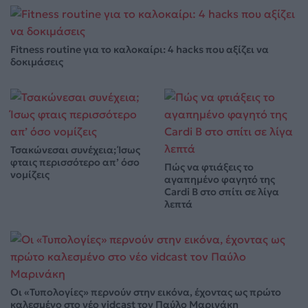
Fitness routine για το καλοκαίρι: 4 hacks που αξίζει να
δοκιμάσεις
Τσακώνεσαι συνέχεια; Ίσως
φταις περισσότερο απ’ όσο
Πώς να φτιάξεις το
νομίζεις
αγαπημένο φαγητό της
Cardi B στο σπίτι σε λίγα
λεπτά
Οι «Τυπολογίες» περνούν στην εικόνα, έχοντας ως πρώτο
καλεσμένο στο νέο vidcast τον Παύλο Μαρινάκη