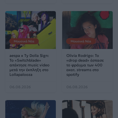
Μουσικά Νέα
Μουσικά Νέα
aespa x Ty Dolla $ign:
Olivia Rodrigo: To
Το «Switchblade»
«drop dead» έσπασε
απέκτησε music video
το φράγμα των 400
μετά την έκπληξη στο
εκατ. streams στο
Lollapalooza
spotify
06.08.2026
06.08.2026