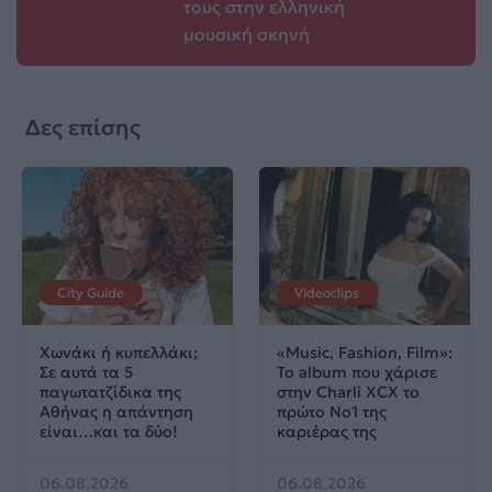
τους στην ελληνική
μουσική σκηνή
Δες επίσης
City Guide
Videoclips
Χωνάκι ή κυπελλάκι;
«Music, Fashion, Film»:
Σε αυτά τα 5
Το album που χάρισε
παγωτατζίδικα της
στην Charli XCX το
Αθήνας η απάντηση
πρώτο No1 της
είναι…και τα δύο!
καριέρας της
06.08.2026
06.08.2026