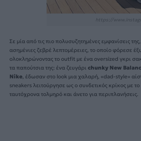
https://www.instag
Σε μία από τις πιο πολυσυζητημένες εμφανίσεις της,
ασημένιες ζεβρέ λεπτομέρειες, το οποίο φόρεσε έ
ολοκληρώνοντας το outfit με ένα oversized γκρι σα
τα παπούτσια της: ένα ζευγάρι
chunky New Balanc
Nike
, έδωσαν στο look μια χαλαρή, «dad-style» α
sneakers λειτούργησε ως ο συνδετικός κρίκος με τ
ταυτόχρονα τολμηρό και άνετο για περιπλανήσεις.