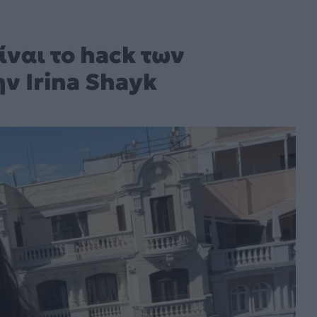
ίναι το hack των
ν Irina Shayk