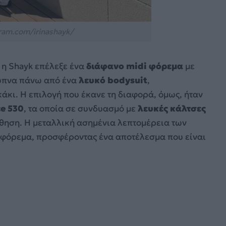
ram.com/irinashayk/
 η Shayk επέλεξε ένα
διάφανο midi φόρεμα
με
ξυπνα πάνω από ένα
λευκό bodysuit
,
κάκι. Η επιλογή που έκανε τη διαφορά, όμως, ήταν
e 530
, τα οποία σε συνδυασμό με
λευκές κάλτσες
ίσθηση. Η μεταλλική ασημένια λεπτομέρεια των
ο φόρεμα, προσφέροντας ένα αποτέλεσμα που είναι