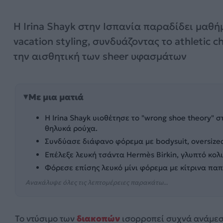
Η Irina Shayk στην Ισπανία παραδίδει μαθή
vacation styling, συνδυάζοντας το athletic ch
την αισθητική των sheer υφασμάτων
Με μια ματιά
Η Irina Shayk υιοθέτησε το "wrong shoe theory" 
θηλυκά ρούχα.
Συνδύασε διάφανο φόρεμα με bodysuit, oversized
Επέλεξε λευκή τσάντα Hermès Birkin, γλυπτό κολ
Φόρεσε επίσης λευκό μίνι φόρεμα με κίτρινα παπ
Ανακάλυψε όλες τις λεπτομέρειες παρακάτω...
Το ντύσιμο των
διακοπών
ισορροπεί συχνά ανάμεσ