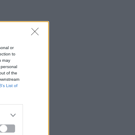
sonal or
ection to
ou may
 personal
out of the
 downstream
B’s List of