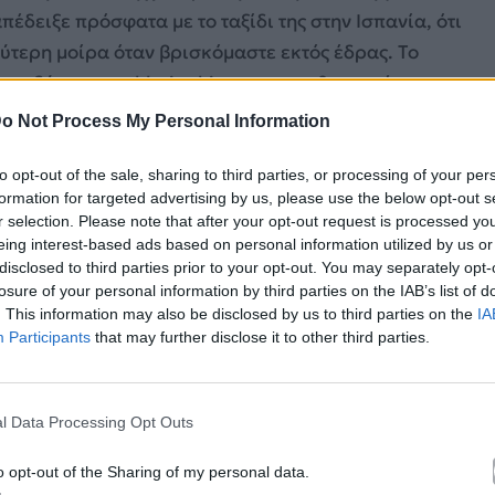
απέδειξε πρόσφατα με το ταξίδι της στην Ισπανία, ότι
εύτερη μοίρα όταν βρισκόμαστε εκτός έδρας. Το
συνδύασε το athletic chic με την αισθησιακή
 εκείνη ξέρει να υποστηρίζει.
o Not Process My Personal Information
to opt-out of the sale, sharing to third parties, or processing of your per
formation for targeted advertising by us, please use the below opt-out s
r selection. Please note that after your opt-out request is processed y
eing interest-based ads based on personal information utilized by us or
disclosed to third parties prior to your opt-out. You may separately opt-
losure of your personal information by third parties on the IAB’s list of
. This information may also be disclosed by us to third parties on the
IA
Participants
that may further disclose it to other third parties.
l Data Processing Opt Outs
o opt-out of the Sharing of my personal data.