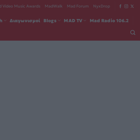
 Video Music Awards
MadWalk
Mad Forum
NyxDrop
ch
Διαγωνισμοί
Blogs
MAD TV
Mad Radio 106.2