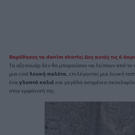
Βαρέθηκες τα denim shorts; Δες αυτές τις 6 άκ
Τα αξεσουάρ δεν θα μπορούσαν να λείπουν από το v
μια cool
λευκή παλέτα
, επιλέγοντας μια λευκή τσά
ένα
γλυπτό κολιέ
και μεγάλα ασημένια σκουλαρίκ
στην εμφάνισή της.