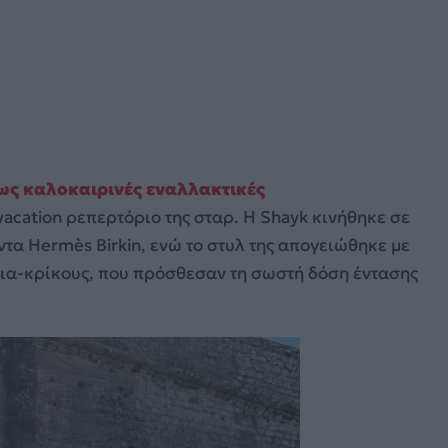
ρως καλοκαιρινές εναλλακτικές
acation ρεπερτόριο της σταρ. Η Shayk κινήθηκε σε
ντα Hermès Birkin, ενώ το στυλ της απογειώθηκε με
ια-κρίκους, που πρόσθεσαν τη σωστή δόση έντασης