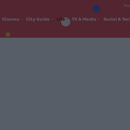
Mad
Cinema
City Guide
Life
TV & Media
Social & Te