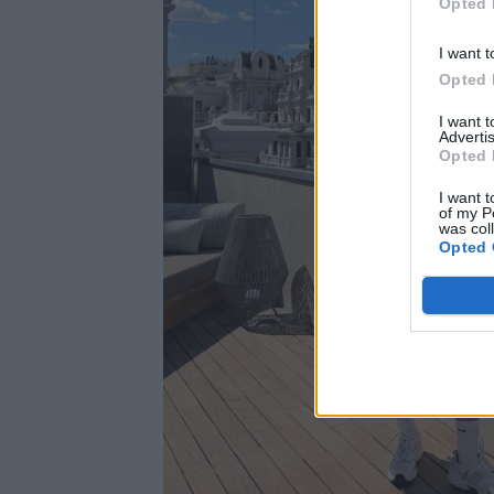
Opted 
I want t
Opted 
I want 
Advertis
Opted 
I want t
of my P
was col
Opted 