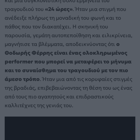
και μια συγκλονιστική σόλο ερμηνεία του
τραγουδιού του
«24 ώρες»
. Ήταν μια στιγμή που
ανέδειξε πλήρως τη μοναδική του φωνή και το
πάθος που τον διακατέχει. Η σκηνική του
παρουσία, γεμάτη αυτοπεποίθηση και ειλικρίνεια,
μαγνήτισε τα βλέμματα, αποδεικνύοντας ότι
ο
Θοδωρής Φέρρης είναι ένας ολοκληρωμένος
performer που μπορεί να μεταφέρει το μήνυμα
και το συναίσθημα του τραγουδιού με τον πιο
άμεσο τρόπο
. Ήταν μια από τις κορυφαίες στιγμές
της βραδιάς, επιβεβαιώνοντας τη θέση του ως ένας
από τους πιο αγαπητούς και επιδραστικούς
καλλιτέχνες της γενιάς του.