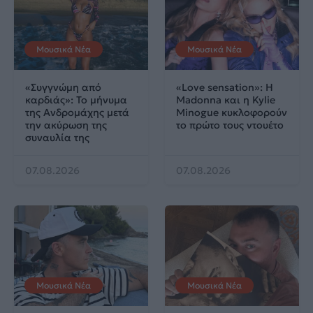
Μουσικά Νέα
Μουσικά Νέα
«Συγγνώμη από
«Love sensation»: Η
καρδιάς»: Το μήνυμα
Madonna και η Kylie
της Ανδρομάχης μετά
Minogue κυκλοφορούν
την ακύρωση της
το πρώτο τους ντουέτο
συναυλία της
07.08.2026
07.08.2026
Μουσικά Νέα
Μουσικά Νέα