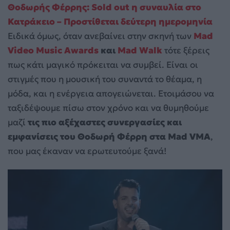
Θοδωρής Φέρρης: Sold out η συναυλία στο
Κατράκειο – Προστίθεται δεύτερη ημερομηνία
Ειδικά όμως, όταν ανεβαίνει στην σκηνή των
Mad
Video Music Awards
και
Mad Walk
τότε ξέρεις
πως κάτι μαγικό πρόκειται να συμβεί. Είναι οι
στιγμές που η μουσική του συναντά το θέαμα, η
μόδα, και η ενέργεια απογειώνεται. Ετοιμάσου να
ταξιδέψουμε πίσω στον χρόνο και να θυμηθούμε
μαζί
τις πιο αξέχαστες συνεργασίες και
εμφανίσεις του
Θοδωρή Φέρρη στα Mad VMA
,
που μας έκαναν να ερωτευτούμε ξανά!