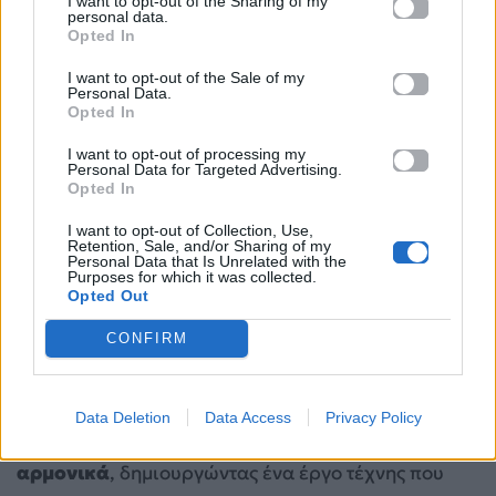
I want to opt-out of the Sharing of my
personal data.
Kritharioti (MadWalk 2025)
Opted In
Μία από τις πιο πολυσυζητημένες και συγκινητικές
I want to opt-out of the Sale of my
Personal Data.
εμφανίσεις του
Θοδωρή Φέρρη Mad
Walk ήταν
Opted In
αυτή του 2025
, όπου συνεργάστηκε με την
I want to opt-out of processing my
παγκοσμίου φήμης σχεδιάστρια
Celia Kritharioti
.
Personal Data for Targeted Advertising.
Opted In
Το act τους ήταν ένας ύμνος στον ρομαντισμό και
την υψηλή ραπτική, μια πραγματική
I want to opt-out of Collection, Use,
Retention, Sale, and/or Sharing of my
οπτικοακουστική εμπειρία. Ο Θοδωρής Φέρρης
Personal Data that Is Unrelated with the
Purposes for which it was collected.
ερμήνευσε με το μοναδικό του τρόπο τα τραγούδια
Opted Out
«
Πάλι πάλι» και «όνειρο θα’ ναι (κούνια)»
, ενώ
CONFIRM
τα μοντέλα περπατούσαν στην πασαρέλα
φορώντας τις εντυπωσιακές δημιουργίες της Celia
Kritharioti. Ήταν μια συνεργασία που έδειξε πώς
η
Data Deletion
Data Access
Privacy Policy
μουσική και η μόδα μπορούν να συνυπάρξουν
αρμονικά
, δημιουργώντας ένα έργο τέχνης που