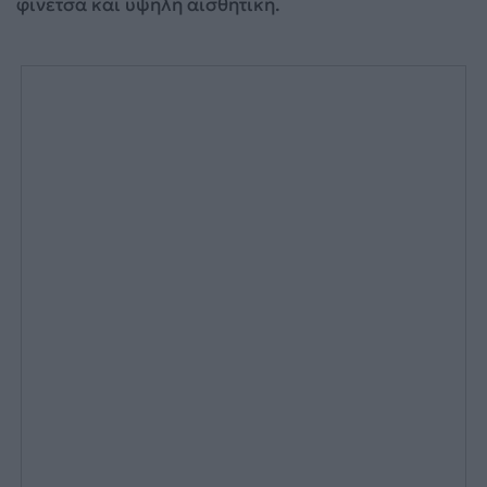
φινέτσα και υψηλή αισθητική.