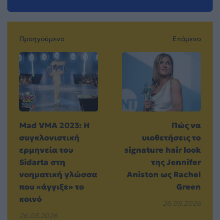
Προηγούμενο
Επόμενο
Mad VMA 2023: Η
Πώς να
συγκλονιστική
υιοθετήσεις το
ερμηνεία του
signature hair look
Sidarta στη
της Jennifer
νοηματική γλώσσα
Aniston ως Rachel
που «άγγιξε» το
Green
κοινό
26.05.2026
26.05.2026