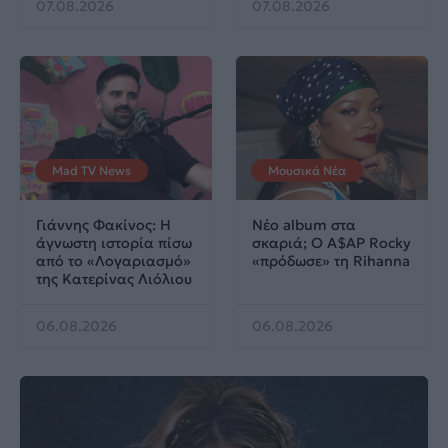
07.08.2026
07.08.2026
Mad TV News
Μουσικά Νέα
Γιάννης Φακίνος: Η
Νέο album στα
άγνωστη ιστορία πίσω
σκαριά; Ο A$AP Rocky
από το «Λογαριασμό»
«πρόδωσε» τη Rihanna
της Κατερίνας Λιόλιου
06.08.2026
06.08.2026