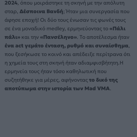
2024
, όπου μοιράστηκε τη σκηνή με την απόλυτη
σταρ,
Δέσποινα Βανδή
; Ήταν μια συνεργασία που
άφησε εποχή! Οι δύο τους ένωσαν τις φωνές τους
σε ένα μοναδικό medley, ερμηνεύοντας το
«Πάλι
πάλι»
και την
«Πανσέληνο»
. Το αποτέλεσμα ήταν
ένα act γεμάτο ένταση, ρυθμό και συναίσθημα
,
που ξεσήκωσε το κοινό και απέδειξε περίτρανα ότι
η χημεία τους στη σκηνή ήταν αδιαμφισβήτητη.Η
ερμηνεία τους ήταν τόσο καθηλωτική που
συζητήθηκε για μέρες, αφήνοντας
το δικό της
αποτύπωμα στην ιστορία των Mad VMA
.