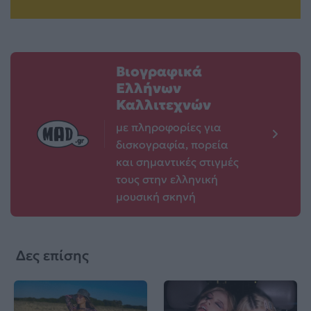
Βιογραφικά
Ελλήνων
Καλλιτεχνών
με πληροφορίες για
δισκογραφία, πορεία
και σημαντικές στιγμές
τους στην ελληνική
μουσική σκηνή
Δες επίσης