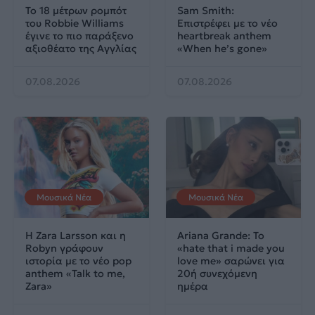
Το 18 μέτρων ρομπότ
Sam Smith:
του Robbie Williams
Επιστρέφει με το νέο
έγινε το πιο παράξενο
heartbreak anthem
αξιοθέατο της Αγγλίας
«When he’s gone»
07.08.2026
07.08.2026
Μουσικά Νέα
Μουσικά Νέα
Η Zara Larsson και η
Ariana Grande: Το
Robyn γράφουν
«hate that i made you
ιστορία με το νέο pop
love me» σαρώνει για
anthem «Talk to me,
20ή συνεχόμενη
Zara»
ημέρα