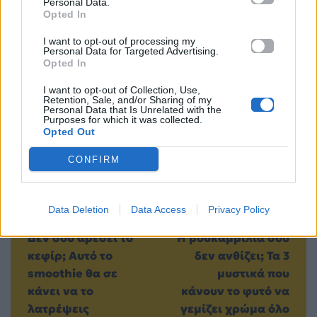
Personal Data.
Μοιράσου αυτό το άρθρο
Opted In
I want to opt-out of processing my
Personal Data for Targeted Advertising.
Opted In
I want to opt-out of Collection, Use,
Retention, Sale, and/or Sharing of my
Personal Data that Is Unrelated with the
Προηγούμενο
Επόμενο
Purposes for which it was collected.
Opted Out
CONFIRM
Data Deletion
Data Access
Privacy Policy
Δεν σου αρέσει το
Η βουκαμβίλια σου
κεφίρ; Αυτό το
δεν ανθίζει; Τα 3
smoothie θα σε
μυστικά που
κάνει να το
κάνουν το φυτό να
λατρέψεις
γεμίζει χρώμα όλο