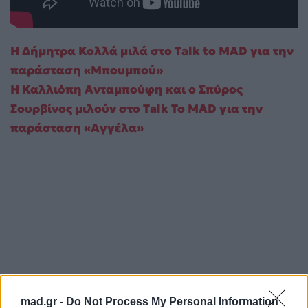
Η Δήμητρα Κολλά μιλά στο Talk to MAD για την
παράσταση «Μπουμπού»
Η Καλλιόπη Ανταμπούφη και ο Σπύρος
Σουρβίνος μιλούν στο Talk To MAD για την
παράσταση «Αγγέλα»
mad.gr -
Do Not Process My Personal Information