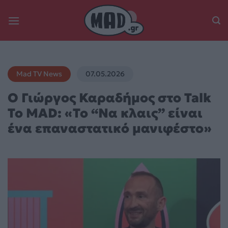
Skip
to
content
Mad TV News
07.05.2026
O Γιώργος Καραδήμος στο Talk
To MAD: «Το “Να κλαις” είναι
ένα επαναστατικό μανιφέστο»