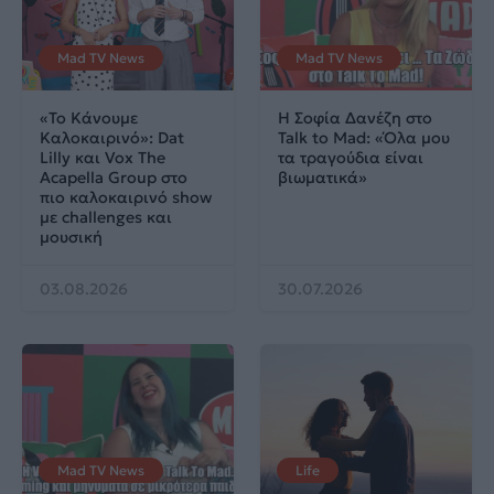
Mad TV News
Mad TV News
«Το Κάνουμε
H Σοφία Δανέζη στο
Καλοκαιρινό»: Dat
Talk to Mad: «Όλα μου
Lilly και Vox The
τα τραγούδια είναι
Acapella Group στο
βιωματικά»
πιο καλοκαιρινό show
με challenges και
μουσική
03.08.2026
30.07.2026
Mad TV News
Life