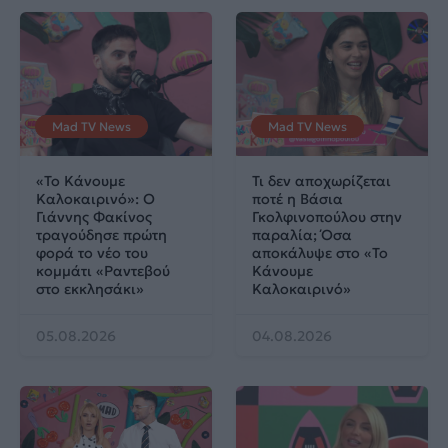
Mad TV News
Mad TV News
«Το Κάνουμε
Τι δεν αποχωρίζεται
Καλοκαιρινό»: Ο
ποτέ η Βάσια
Γιάννης Φακίνος
Γκολφινοπούλου στην
τραγούδησε πρώτη
παραλία; Όσα
φορά το νέο του
αποκάλυψε στο «Το
κομμάτι «Ραντεβού
Κάνουμε
στο εκκλησάκι»
Καλοκαιρινό»
05.08.2026
04.08.2026