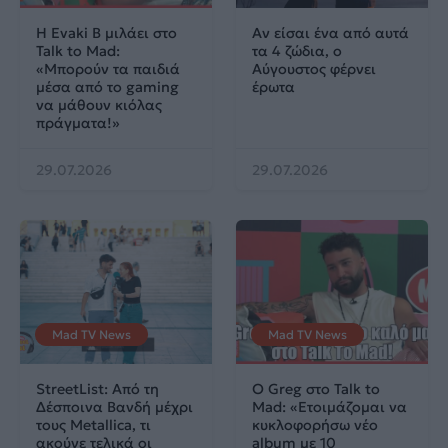
Η Evaki B μιλάει στο
Αν είσαι ένα από αυτά
Talk to Mad:
τα 4 ζώδια, ο
«Μπορούν τα παιδιά
Αύγουστος φέρνει
μέσα από το gaming
έρωτα
να μάθουν κιόλας
πράγματα!»
29.07.2026
29.07.2026
Mad TV News
Mad TV News
StreetList: Από τη
O Greg στο Talk to
Δέσποινα Βανδή μέχρι
Mad: «Ετοιμάζομαι να
τους Metallica, τι
κυκλοφορήσω νέο
ακούνε τελικά οι
album με 10