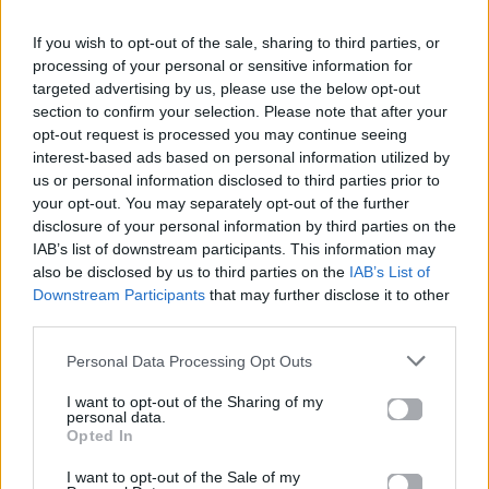
If you wish to opt-out of the sale, sharing to third parties, or
processing of your personal or sensitive information for
Για σχόλια, μηνύματα ή φωτογραφικό υλικό
targeted advertising by us, please use the below opt-out
σχετικά με το
Mad.gr
, επισκεφτείτε μας στο
section to confirm your selection. Please note that after your
Facebook
, επικοινωνήστε μέσω
Twitter
ή
opt-out request is processed you may continue seeing
interest-based ads based on personal information utilized by
ακολουθήστε μας στο
Instagram
.
us or personal information disclosed to third parties prior to
your opt-out. You may separately opt-out of the further
Talk To Mad
Γιώργο Καραδήμο
disclosure of your personal information by third parties on the
IAB’s list of downstream participants. This information may
Ακολουθήστε το
also be disclosed by us to third parties on the
IAB’s List of
Mad.gr στο Google
Downstream Participants
that may further disclose it to other
News
third parties.
Personal Data Processing Opt Outs
Ακολουθήστε το
Mad.gr στο MSN
I want to opt-out of the Sharing of my
personal data.
Opted In
I want to opt-out of the Sale of my