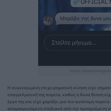
https://www.instagram.
Η συγκεκριμένη επιχειρηματική κίνηση είχε σηματο
επαγγελματική της πορεία, καθώς η Άννα Βίσση εί
έργο της και είχε χαράξει μια πιο αυτόνομη πορεί
απομακρυνόμενη σταδιακά από την προηγούμενη συν