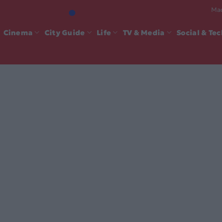
Mad
Cinema
City Guide
Life
TV & Media
Social & Te