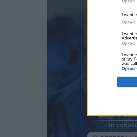
Opted 
I want t
Opted 
I want 
Advertis
Opted 
I want t
of my P
was col
Opted 