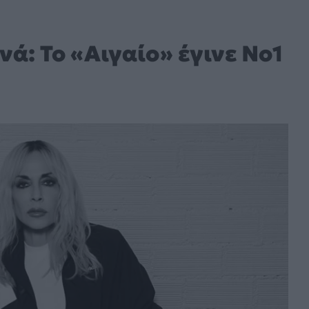
ά: To «Αιγαίο» έγινε Νο1