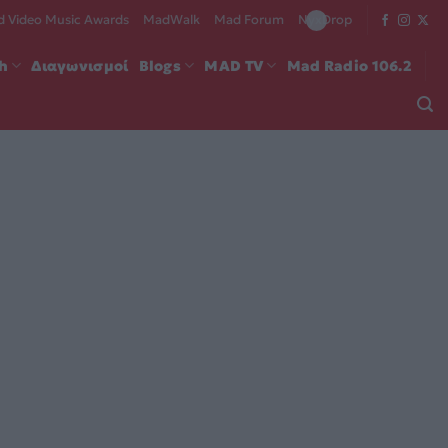
 Video Music Awards
MadWalk
Mad Forum
NyxDrop
ch
Διαγωνισμοί
Blogs
MAD TV
Mad Radio 106.2