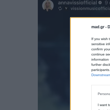
mad.gr -
D
If you wish 
sensitive in
confirm you
continue se
information 
further disc
participants
Downstream 
Persona
I want t