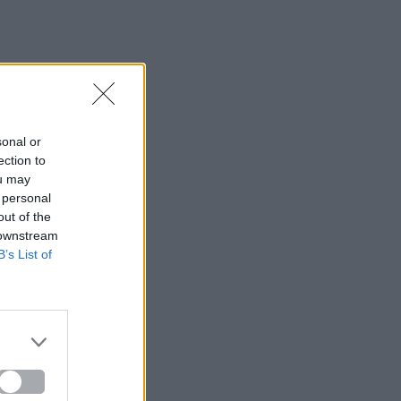
sonal or
ection to
ou may
 personal
out of the
 downstream
B’s List of