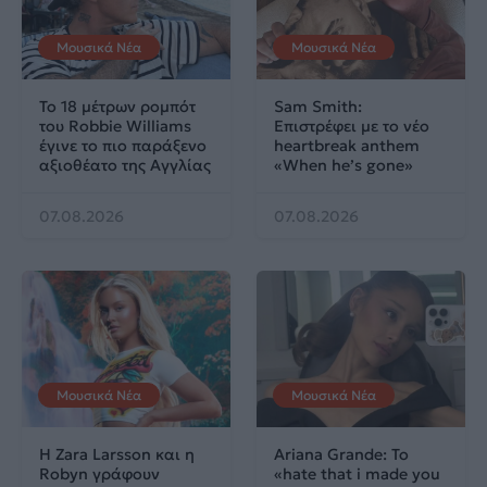
Μουσικά Νέα
Μουσικά Νέα
Το 18 μέτρων ρομπότ
Sam Smith:
του Robbie Williams
Επιστρέφει με το νέο
έγινε το πιο παράξενο
heartbreak anthem
αξιοθέατο της Αγγλίας
«When he’s gone»
07.08.2026
07.08.2026
Μουσικά Νέα
Μουσικά Νέα
Η Zara Larsson και η
Ariana Grande: Το
Robyn γράφουν
«hate that i made you