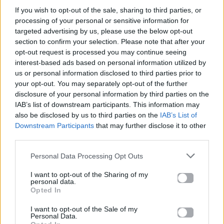
υπάρχουν ακόμα λεπτομέρειες. Παρ’ όλα αυτά, η
If you wish to opt-out of the sale, sharing to third parties, or
Charli δεν έχει σταματήσει να δημιουργεί: έκανε
processing of your personal or sensitive information for
παγκόσμια περιοδεία με το «
Brat»
το 2024,
targeted advertising by us, please use the below opt-out
section to confirm your selection. Please note that after your
κυκλοφόρησε τη δική της ταινία «
The Moment»
,
opt-out request is processed you may continue seeing
ενώ τον Φεβρουάριο παρουσίασε το soundtrack
interest-based ads based on personal information utilized by
του «
Wuthering Heights»
της Emerald Fennell, με
us or personal information disclosed to third parties prior to
your opt-out. You may separately opt-out of the further
συμμετοχές των
John Cale
και
Sky Ferreira
. Με το
disclosure of your personal information by third parties on the
«SS26», δείχνει πως δεν σκοπεύει να πατήσει
IAB’s list of downstream participants. This information may
φρένο, αντιθέτως, η νέα δημιουργική της φάση
also be disclosed by us to third parties on the
IAB’s List of
Downstream Participants
that may further disclose it to other
μόλις ξεκίνησε.
third parties.
Διάβασε επίσης:
Personal Data Processing Opt Outs
I want to opt-out of the Sharing of my
ICEMAN, Habibti και Maid of Honour: Η
personal data.
Opted In
τριπλή κυκλοφορία από τον Drake που δεν
περίμενε κανείς
I want to opt-out of the Sale of my
Personal Data.
Olivia Rodrigo: Το «The Cure» κυκλοφόρησε