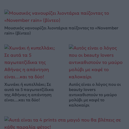
Μουσικός νανουρίζει λιοντάρια παίζοντας το «November
rain» (βίντεο)
Χωνάκι ή κυπελλάκι; Σε
Αυτός είναι ο λόγος που οι
αυτά τα 5 παγωτατζίδικα
beauty lovers
της Αθήνας η απάντηση
αντικαθιστούν το μαύρο
είναι…και τα δύο!
μολύβι με καφέ το
καλοκαίρι