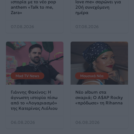
ιστορία με το νέο pop
love me» σαρώνει για
anthem «Talk to me,
20ή συνεχόμενη
Zara»
ημέρα
07.08.2026
07.08.2026
Mad TV News
Μουσικά Νέα
Γιάννης Φακίνος: Η
Νέο album στα
άγνωστη ιστορία πίσω
σκαριά; Ο A$AP Rocky
από το «Λογαριασμό»
«πρόδωσε» τη Rihanna
της Κατερίνας Λιόλιου
06.08.2026
06.08.2026