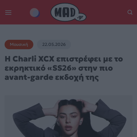
Skip
to
content
Μουσική
22.05.2026
Η Charli XCX επιστρέφει με το
εκρηκτικό «SS26» στην πιο
avant-garde εκδοχή της