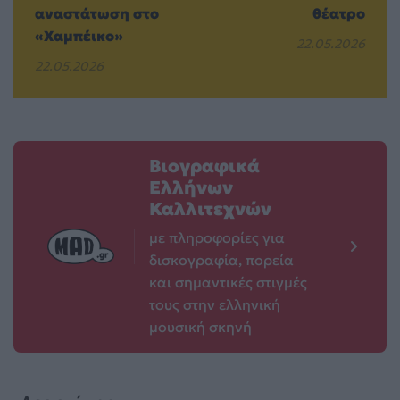
αναστάτωση στο
θέατρο
«Χαμπέικο»
22.05.2026
22.05.2026
Βιογραφικά
Ελλήνων
Καλλιτεχνών
με πληροφορίες για
δισκογραφία, πορεία
και σημαντικές στιγμές
τους στην ελληνική
μουσική σκηνή