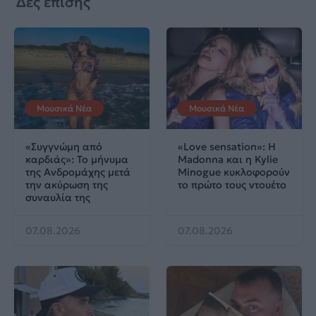
Δες επίσης
Μουσικά Νέα
Μουσικά Νέα
«Συγγνώμη από
«Love sensation»: Η
καρδιάς»: Το μήνυμα
Madonna και η Kylie
της Ανδρομάχης μετά
Minogue κυκλοφορούν
την ακύρωση της
το πρώτο τους ντουέτο
συναυλία της
07.08.2026
07.08.2026