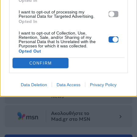
Opted In
και η pop star μιλά για το πιο προσωπικό της
I want to opt-out of processing my
τραγούδι
Personal Data for Targeted Advertising.
Opted In
Για σχόλια, μηνύματα ή φωτογραφικό υλικό
I want to opt-out of Collection, Use,
Retention, Sale, and/or Sharing of my
σχετικά με το
Mad.gr
, επισκεφτείτε μας στο
Personal Data that Is Unrelated with the
Facebook
, επικοινωνήστε μέσω
Twitter
ή
Purposes for which it was collected.
Opted Out
ακολουθήστε μας στο
Instagram
.
CONFIRM
Charli XCX
New Video Clip
ΝΕΟ ΤΡΑΓΟΥΔΙ
Ακολουθήστε το
Data Deletion
Data Access
Privacy Policy
Mad.gr στο Google
News
Ακολουθήστε το
Mad.gr στο MSN