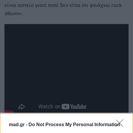
είναι αστείο γιατί ποτέ δεν είπα ότι φτιάχνω rock
album».
mad.gr -
Do Not Process My Personal Information
Όσο για το επόμενο έβδομο studio album της, δεν