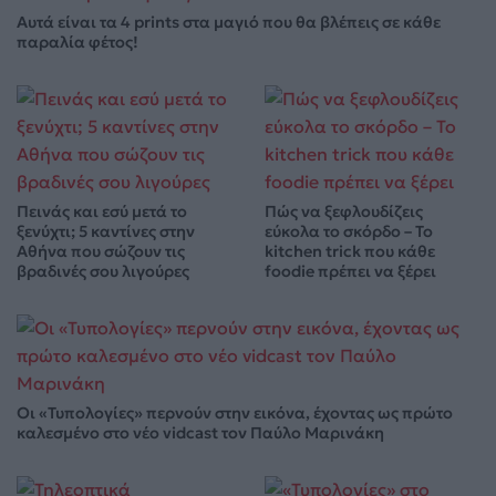
Αυτά είναι τα 4 prints στα μαγιό που θα βλέπεις σε κάθε
παραλία φέτος!
Πεινάς και εσύ μετά το
Πώς να ξεφλουδίζεις
ξενύχτι; 5 καντίνες στην
εύκολα το σκόρδο – Το
Αθήνα που σώζουν τις
kitchen trick που κάθε
βραδινές σου λιγούρες
foodie πρέπει να ξέρει
Οι «Τυπολογίες» περνούν στην εικόνα, έχοντας ως πρώτο
καλεσμένο στο νέο vidcast τον Παύλο Μαρινάκη