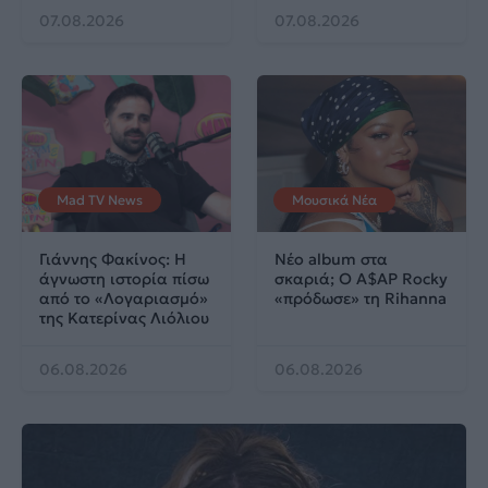
07.08.2026
07.08.2026
Mad TV News
Μουσικά Νέα
Γιάννης Φακίνος: Η
Νέο album στα
άγνωστη ιστορία πίσω
σκαριά; Ο A$AP Rocky
από το «Λογαριασμό»
«πρόδωσε» τη Rihanna
της Κατερίνας Λιόλιου
06.08.2026
06.08.2026