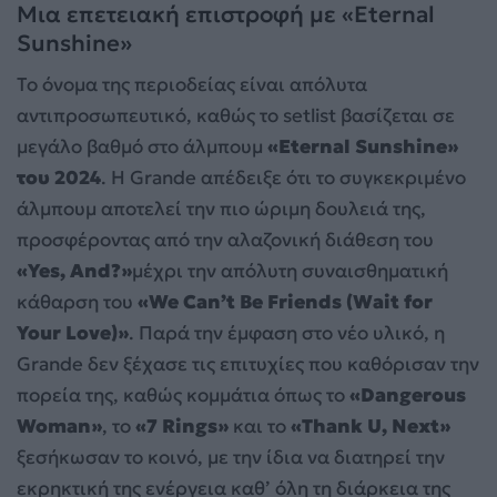
Μια επετειακή επιστροφή με «Eternal
Sunshine»
Το όνομα της περιοδείας είναι απόλυτα
αντιπροσωπευτικό, καθώς το setlist βασίζεται σε
μεγάλο βαθμό στο άλμπουμ
«Eternal Sunshine»
του 2024
. Η Grande απέδειξε ότι το συγκεκριμένο
άλμπουμ αποτελεί την πιο ώριμη δουλειά της,
προσφέροντας από την αλαζονική διάθεση του
«Yes, And?»
μέχρι την απόλυτη συναισθηματική
κάθαρση του
«We Can’t Be Friends (Wait for
Your Love)»
. Παρά την έμφαση στο νέο υλικό, η
Grande δεν ξέχασε τις επιτυχίες που καθόρισαν την
πορεία της, καθώς κομμάτια όπως το
«Dangerous
Woman»
, το
«7 Rings»
και το
«Thank U, Next»
ξεσήκωσαν το κοινό, με την ίδια να διατηρεί την
εκρηκτική της ενέργεια καθ’ όλη τη διάρκεια της