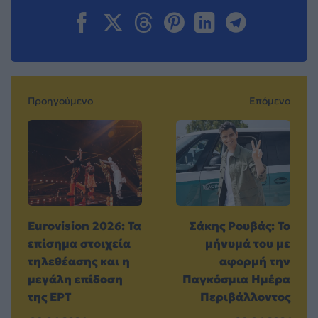
Προηγούμενο
Επόμενο
Eurovision 2026: Τα
Σάκης Ρουβάς: Το
επίσημα στοιχεία
μήνυμά του με
τηλεθέασης και η
αφορμή την
μεγάλη επίδοση
Παγκόσμια Ημέρα
της ΕΡΤ
Περιβάλλοντος