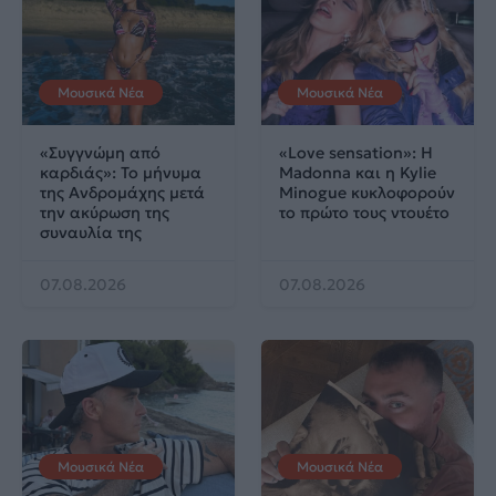
Μουσικά Νέα
Μουσικά Νέα
«Συγγνώμη από
«Love sensation»: Η
καρδιάς»: Το μήνυμα
Madonna και η Kylie
της Ανδρομάχης μετά
Minogue κυκλοφορούν
την ακύρωση της
το πρώτο τους ντουέτο
συναυλία της
07.08.2026
07.08.2026
Μουσικά Νέα
Μουσικά Νέα