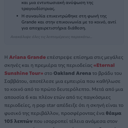
και μια εντυπωσιακή ανύψωση της
τραγουδίστριας.
Η συναυλία επικεντρώθηκε στη φωνή της
Grande και στην επικοινωνία με το κοινό, αντί
για αποχαιρετιστήρια διάθεση.
Ανακάλυψε όλες τις λεπτομέρειες παρακάτω...
Η
Ariana Grande
επέστρεψε επίσημα στις μεγάλες
σκηνές και η πρεμιέρα της περιοδείας
«Eternal
Sunshine Tour»
στο
Oakland Arena
το βράδυ του
Σαββάτου, αποτέλεσε μια εμπειρία που καθήλωσε
το κοινό από το πρώτο δευτερόλεπτο. Μετά από μια
απουσία 6 και πλέον ετών από τις παγκόσμιες
περιοδείες, η pop star απέδειξε ότι η σκηνή είναι το
φυσικό της περιβάλλον, προσφέροντας ένα
θέαμα
105 λεπτών
που ισορροπεί τέλεια ανάμεσα στον