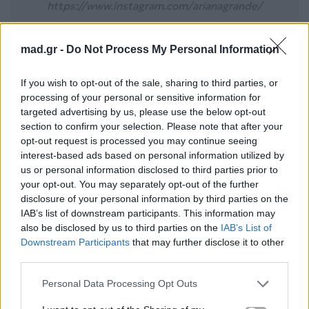
https://www.instagram.com/arianagrande/
mad.gr -
Do Not Process My Personal Information
Παράλληλα,
ένα σύστημα οθονών LED
δημιουργούσε αστρονομικά φαινόμενα
και
If you wish to opt-out of the sale, sharing to third parties, or
αέναους ουρανούς, συγχρονισμένα απόλυτα με τον
processing of your personal or sensitive information for
ρυθμό της μουσικής. Το highlight της βραδιάς ήταν
targeted advertising by us, please use the below opt-out
section to confirm your selection. Please note that after your
αναμφίβολα η στιγμή που το «Supernatural»
opt-out request is processed you may continue seeing
κορυφώθηκε με την Grande να ανυψώνεται με
interest-based ads based on personal information utilized by
μηχανισμό προς την οροφή του arena, θυμίζοντας
us or personal information disclosed to third parties prior to
your opt-out. You may separately opt-out of the further
μια αιθέρια παρουσία μέσα σε ένα ιπτάμενο
disclosure of your personal information by third parties on the
αντικείμενο, ενθουσιάζοντας τους πάντες.
IAB’s list of downstream participants. This information may
also be disclosed by us to third parties on the
IAB’s List of
Downstream Participants
that may further disclose it to other
third parties.
Personal Data Processing Opt Outs