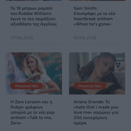
Το 18 μέτρων ρομπότ
Sam Smith:
του Robbie Williams
Επιστρέφει με το νέο
έγινε το πιο παράξενο
heartbreak anthem
αξιοθέατο της Αγγλίας
«When he’s gone»
07.08.2026
07.08.2026
Μουσικά Νέα
Μουσικά Νέα
Η Zara Larsson και η
Ariana Grande: Το
Robyn γράφουν
«hate that i made you
ιστορία με το νέο pop
love me» σαρώνει για
anthem «Talk to me,
20ή συνεχόμενη
Zara»
ημέρα