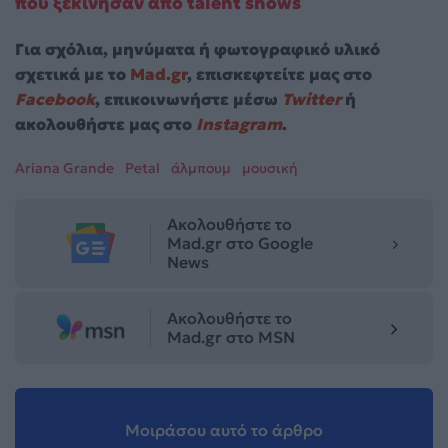
που ξεκίνησαν από talent shows
Για σχόλια, μηνύματα ή φωτογραφικό υλικό
σχετικά με το
Mad.gr
, επισκεφτείτε μας στο
Facebook
, επικοινωνήστε μέσω
Twitter
ή
ακολουθήστε μας στο
Instagram
.
Ariana Grande
Petal
άλμπουμ
μουσική
Ακολουθήστε το
Mad.gr στο Google
News
Ακολουθήστε το
Mad.gr στο MSN
Μοιράσου αυτό το άρθρο