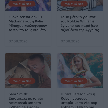
Μουσικά Νέα
Μουσικά Νέα
«Love sensation»: Η
Το 18 μέτρων ρομπότ
Madonna και η Kylie
του Robbie Williams
Minogue κυκλοφορούν
έγινε το πιο παράξενο
το πρώτο τους ντουέτο
αξιοθέατο της Αγγλίας
07.08.2026
07.08.2026
Μουσικά Νέα
Μουσικά Νέα
Sam Smith:
Η Zara Larsson και η
Επιστρέφει με το νέο
Robyn γράφουν
heartbreak anthem
ιστορία με το νέο pop
«When he’s gone»
anthem «Talk to me,