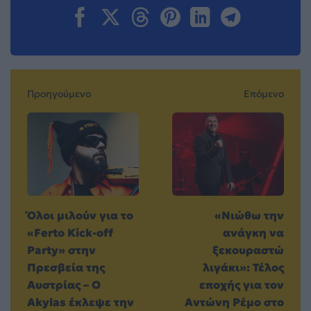
Προηγούμενο
Επόμενο
Όλοι μιλούν για το
«Νιώθω την
«Ferto Kick-off
ανάγκη να
Party» στην
ξεκουραστώ
Πρεσβεία της
λιγάκι»: Τέλος
Αυστρίας – Ο
εποχής για τον
Akylas έκλεψε την
Αντώνη Ρέμο στο