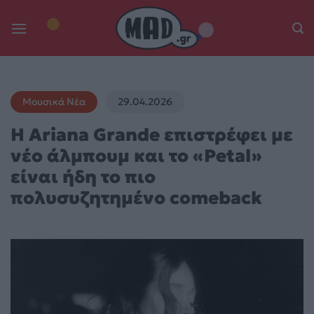
Skip
to
content
Μουσικά Νέα
29.04.2026
Η Ariana Grande επιστρέφει με
νέο άλμπουμ και το «Petal»
είναι ήδη το πιο
πολυσυζητημένο comeback