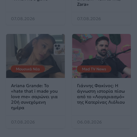
Zara»
07.08.2026
07.08.2026
Μουσικά Νέα
Mad TV News
Ariana Grande: Το
Γιάννης Φακίνος: Η
«hate that i made you
άγνωστη ιστορία πίσω
love me» σαρώνει για
από το «Λογαριασμό»
20ή συνεχόμενη
της Κατερίνας Λιόλιου
ημέρα
07.08.2026
06.08.2026