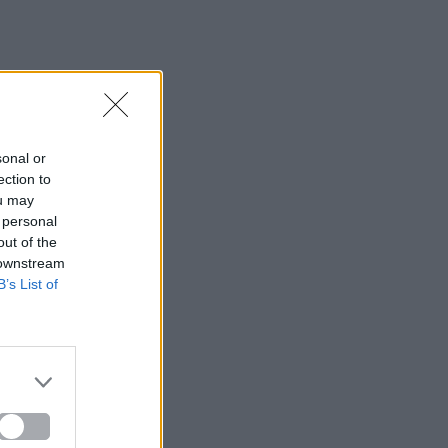
sonal or
ection to
ou may
 personal
out of the
 downstream
B’s List of