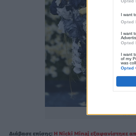
Opted 
I want t
Opted 
I want 
Advertis
Opted 
I want t
of my P
was col
Opted 
Πηγή: 
Διάβασε επίσης:
Η Nicki Minaj εξαφανίστηκε απ