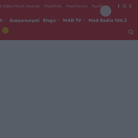
 Video Music Awards
MadWalk
Mad Forum
NyxDrop
ch
Διαγωνισμοί
Blogs
MAD TV
Mad Radio 106.2