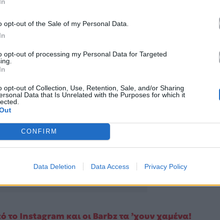
In
o opt-out of the Sale of my Personal Data.
In
to opt-out of processing my Personal Data for Targeted
ing.
In
o opt-out of Collection, Use, Retention, Sale, and/or Sharing
ersonal Data that Is Unrelated with the Purposes for which it
lected.
Out
CONFIRM
Data Deletion
Data Access
Privacy Policy
ΑΠΕ-ΜΠΕ
ό το Instagram και οι Barbz τα ’χουν χαμένα!