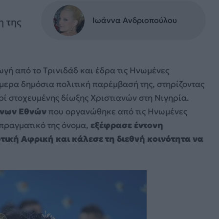
Ιωάννα Ανδριοπούλου
η της
γή από το Τρινιδάδ και έδρα τις Ηνωμένες
μερα δημόσια πολιτική παρέμβασή της, στηρίζοντας
ρί στοχευμένης δίωξης Χριστιανών στη Νιγηρία.
ένων Εθνών
που οργανώθηκε από τις Ηνωμένες
ο πραγματικό της όνομα,
εξέφρασε έντονη
ική Αφρική και κάλεσε τη διεθνή κοινότητα να