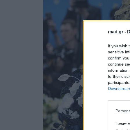
mad.gr -
D
If you wish 
sensitive in
confirm you
continue se
information 
further disc
participants
Downstream 
Persona
I want t