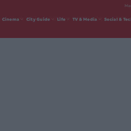
Mad
Cinema
City Guide
Life
TV & Media
Social & Te