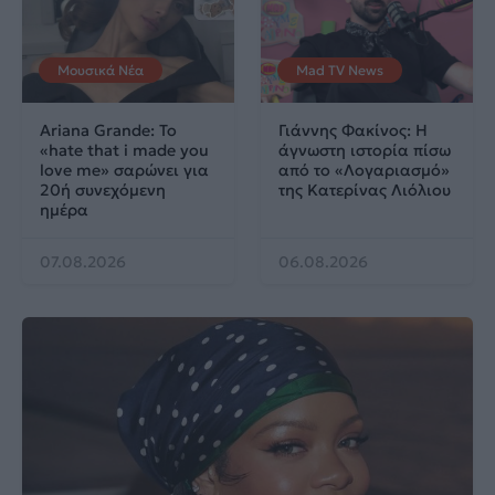
Μουσικά Νέα
Mad TV News
Ariana Grande: Το
Γιάννης Φακίνος: Η
«hate that i made you
άγνωστη ιστορία πίσω
love me» σαρώνει για
από το «Λογαριασμό»
20ή συνεχόμενη
της Κατερίνας Λιόλιου
ημέρα
07.08.2026
06.08.2026