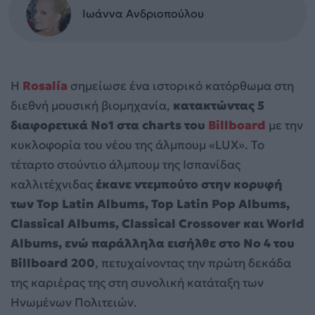
Ιωάννα Ανδριοπούλου
Η
Rosalía
σημείωσε ένα ιστορικό κατόρθωμα στη
διεθνή μουσική βιομηχανία,
κατακτώντας 5
διαφορετικά Νο1 στα charts του
Billboard
με την
κυκλοφορία του νέου της άλμπουμ «LUX». Το
τέταρτο στούντιο άλμπουμ της Ισπανίδας
καλλιτέχνιδας
έκανε ντεμπούτο στην κορυφή
των Top Latin Albums, Top Latin Pop Albums,
Classical Albums, Classical Crossover και World
Albums, ενώ παράλληλα εισήλθε στο Νο 4 του
Billboard 200
, πετυχαίνοντας την πρώτη δεκάδα
της καριέρας της στη συνολική κατάταξη των
Ηνωμένων Πολιτειών.