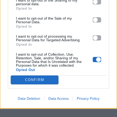
I want to opt-out of the Sharing of my
personal data.
Opted In
I want to opt-out of the Sale of my
Personal Data.
Opted In
I want to opt-out of processing my
No. 23 «La Yugular»
Personal Data for Targeted Advertising.
Opted In
No. 25 «De Madrugá»
I want to opt-out of Collection, Use,
Retention, Sale, and/or Sharing of my
Personal Data that Is Unrelated with the
No. 26 «Mundo Nuevo»
Purposes for which it was collected.
Opted Out
No. 28 «Sauvignon Blanc»
CONFIRM
Data Deletion
Data Access
Privacy Policy