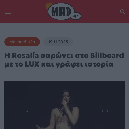
Skip
to
content
Μουσικά Νέα
19.11.2025
Η Rosalía σαρώνει στο Billboard
με το LUX και γράφει ιστορία