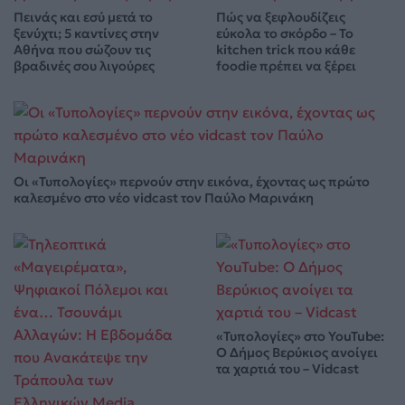
Πεινάς και εσύ μετά το
Πώς να ξεφλουδίζεις
ξενύχτι; 5 καντίνες στην
εύκολα το σκόρδο – Το
Αθήνα που σώζουν τις
kitchen trick που κάθε
βραδινές σου λιγούρες
foodie πρέπει να ξέρει
Οι «Τυπολογίες» περνούν στην εικόνα, έχοντας ως πρώτο
καλεσμένο στο νέο vidcast τον Παύλο Μαρινάκη
«Τυπολογίες» στο YouTube:
Ο Δήμος Βερύκιος ανοίγει
τα χαρτιά του – Vidcast