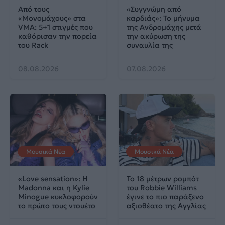
Από τους
«Συγγνώμη από
«Μονομάχους» στα
καρδιάς»: Το μήνυμα
VMA: 5+1 στιγμές που
της Ανδρομάχης μετά
καθόρισαν την πορεία
την ακύρωση της
του Rack
συναυλία της
08.08.2026
07.08.2026
Μουσικά Νέα
Μουσικά Νέα
«Love sensation»: Η
Το 18 μέτρων ρομπότ
Madonna και η Kylie
του Robbie Williams
Minogue κυκλοφορούν
έγινε το πιο παράξενο
το πρώτο τους ντουέτο
αξιοθέατο της Αγγλίας