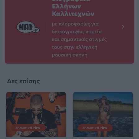
Ελλήνων
Καλλιτεχνών
με πληροφορίες για
δισκογραφία, πορεία
και σημαντικές στιγμές
τους στην ελληνική
μουσική σκηνή
Δες επίσης
Μουσικά Νέα
Μουσικά Νέα