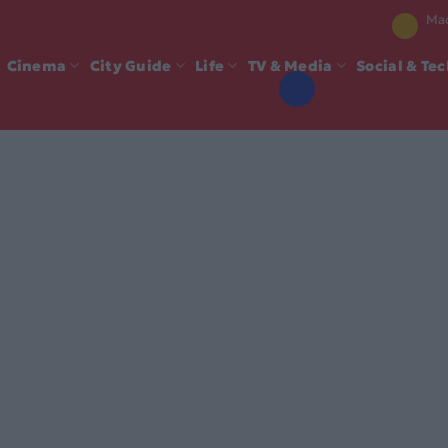
Mad
Cinema
City Guide
Life
TV & Media
Social & Te