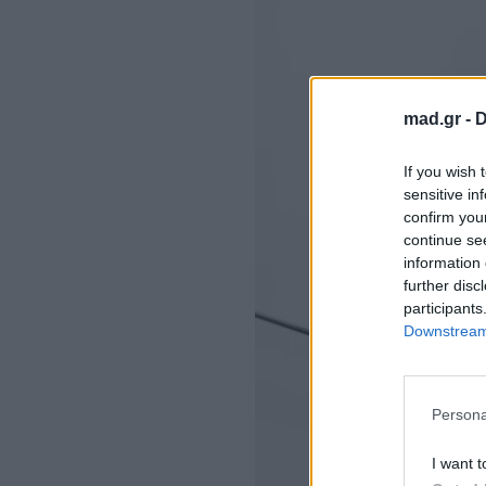
mad.gr -
D
If you wish 
sensitive in
confirm you
continue se
information 
further disc
participants
Downstream 
Persona
I want t