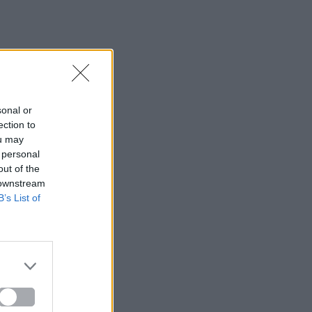
sonal or
ection to
ou may
 personal
out of the
 downstream
B’s List of