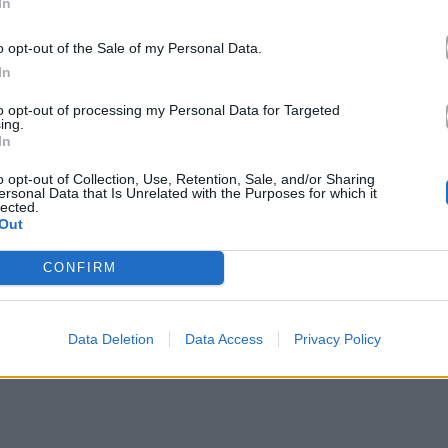
In
o opt-out of the Sale of my Personal Data.
In
om/parovstelarofficial/
to opt-out of processing my Personal Data for Targeted
ing.
In
σικής υποδέχθηκε το
«Black Lilies»
, ένα single που
φέρει την υπογραφή του ίδιου του Marcus Füreder,
o opt-out of Collection, Use, Retention, Sale, and/or Sharing
ersonal Data that Is Unrelated with the Purposes for which it
Με διάρκεια ακριβώς
3 λεπτά και 33 δευτερόλεπτα
,
lected.
Out
υ συνδυάζει ηλεκτρονικά beats με την κομψότητα
CONFIRM
Data Deletion
Data Access
Privacy Policy