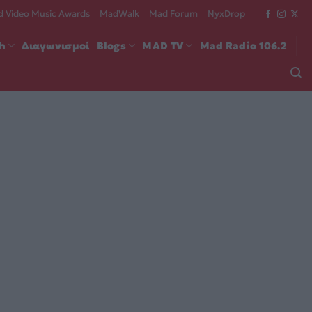
 Video Music Awards
MadWalk
Mad Forum
NyxDrop
ch
Διαγωνισμοί
Blogs
MAD TV
Mad Radio 106.2