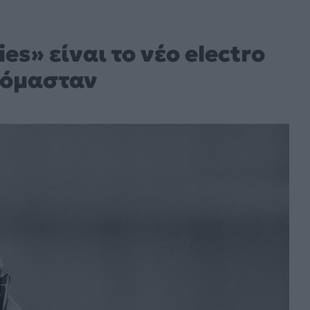
ies» είναι το νέο electro
ζόμασταν