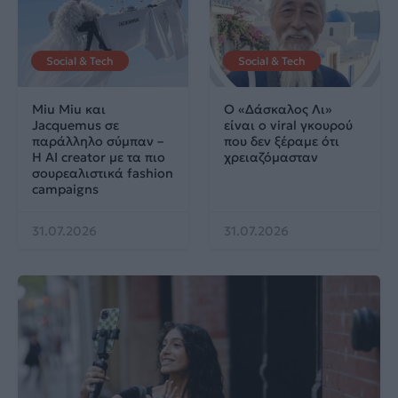
Social & Tech
Social & Tech
Miu Miu και
Ο «Δάσκαλος Λι»
Jacquemus σε
είναι ο viral γκουρού
παράλληλο σύμπαν –
που δεν ξέραμε ότι
Η AI creator με τα πιο
χρειαζόμασταν
σουρεαλιστικά fashion
campaigns
31.07.2026
31.07.2026