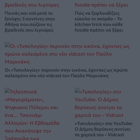
Πεινάς και εσύ μετά το
Πώς να ξεφλουδίζεις
ξενύχτι; 5 καντίνες στην
εύκολα το σκόρδο – Το
Αθήνα που σώζουν τις
kitchen trick που κάθε
βραδινές σου λιγούρες
foodie πρέπει να ξέρει
Οι «Τυπολογίες» περνούν στην εικόνα, έχοντας ως πρώτο
καλεσμένο στο νέο vidcast τον Παύλο Μαρινάκη
«Τυπολογίες» στο YouTube:
Ο Δήμος Βερύκιος ανοίγει
τα χαρτιά του – Vidcast