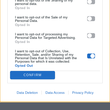
I want to opt-out of the Sharing of my
personal data.
Βελτιώνεις φωτογραφίες ή κείμενα εύκολα
Opted In
Εφαρμογές όπως Google Lens, Google Translate και
I want to opt-out of the Sale of my
Personal Data.
ChatGPT λειτουργούν σαν
«έξυπνα εργαλεία
Opted In
τσέπης»
που σε βοηθούν σε πραγματικό χρόνο.
I want to opt-out of processing my
Personal Data for Targeted Advertising.
Opted In
I want to opt-out of Collection, Use,
Retention, Sale, and/or Sharing of my
Personal Data that Is Unrelated with the
Purposes for which it was collected.
Opted Out
CONFIRM
Data Deletion
Data Access
Privacy Policy