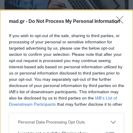
mad.gr -
Do Not Process My Personal Information
If you wish to opt-out of the sale, sharing to third parties, or
processing of your personal or sensitive information for
targeted advertising by us, please use the below opt-out
section to confirm your selection. Please note that after your
opt-out request is processed you may continue seeing
Πηγή: Pexels
interest-based ads based on personal information utilized by
us or personal information disclosed to third parties prior to
your opt-out. You may separately opt-out of the further
Για παράδειγμα:
disclosure of your personal information by third parties on the
IAB’s list of downstream participants. This information may
Μεταφράσεις κειμένων ή λέξεων άμεσα
also be disclosed by us to third parties on the
IAB’s List of
Downstream Participants
that may further disclose it to other
Βρίσκεις πληροφορίες χωρίς να ψάχνεις πολύ
third parties.
Παίρνεις προτάσεις για φαγητό, ταξίδια ή
Personal Data Processing Opt Outs
αγορές