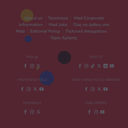
About us
|
Ταυτότητα
|
Mad Corporate
Information
|
Mad Jobs
|
Πώς να έρθεις στο
Mad
|
Editorial Policy
|
Πολιτική Απορρήτου
|
Όροι Χρήσης
MAD.gr
MAD TV
MAD RADIO 106,2
MAD VIDEO MUSIC AWARDS
MADWALK
MAD GREEKZ