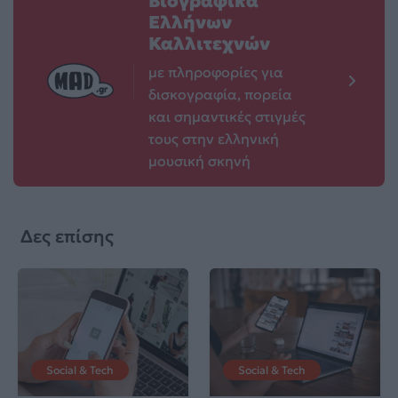
Βιογραφικά
Ελλήνων
Καλλιτεχνών
με πληροφορίες για
δισκογραφία, πορεία
και σημαντικές στιγμές
τους στην ελληνική
μουσική σκηνή
Δες επίσης
Social & Tech
Social & Tech