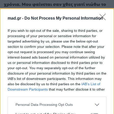
χρόνια. Μου φαίνεται σαν χθες γιατί νιώθω το
ίδιο άγχος, την ίδια τρέλα, το ίδιο πάθος να τα
κάνω όλα και να είμαι εκεί και να τα κάνω
mad.gr -
Do Not Process My Personal Information
σωστά και να αρέσει στον κόσμο. Είναι
If you wish to opt-out of the sale, sharing to third parties, or
συγκλονιστικό. Μου φαίνεται απίστευτο.
processing of your personal or sensitive information for
Δηλαδή αν αρχίσω να μετράμε τα τραγούδια
targeted advertising by us, please use the below opt-out
από τα ΜΑD είναι τουλάχιστον δεκαέξι
section to confirm your selection. Please note that after your
opt-out request is processed you may continue seeing
τραγούδια. Κάποια ήταν και ποτέ μόνο σε ένα.
interest-based ads based on personal information utilized by
Τα τελευταία χρόνια τουλάχιστον κάποια είναι
us or personal information disclosed to third parties prior to
και διπλά
».
your opt-out. You may separately opt-out of the further
disclosure of your personal information by third parties on the
IAB’s list of downstream participants. This information may
also be disclosed by us to third parties on the
IAB’s List of
Downstream Participants
that may further disclose it to other
third parties.
Personal Data Processing Opt Outs