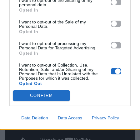
I want to opt-out of the Sharing of my
personal data.
Opted In
I want to opt-out of the Sale of my
Personal Data.
Opted In
I want to opt-out of processing my
Personal Data for Targeted Advertising.
Αγαπημένα acts της Ελένης Φουρέιρα στα
MAD
Opted In
VMA
είναι τα:
«Φωτιά», «Disco Tech» και το «El -
I want to opt-out of Collection, Use,
Telephone».
Retention, Sale, and/or Sharing of my
Personal Data that Is Unrelated with the
Purposes for which it was collected.
Opted Out
CONFIRM
Data Deletion
Data Access
Privacy Policy