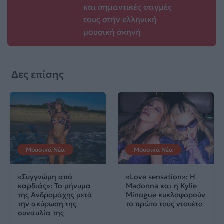
και σημαντικές στιγμές
τους στην ελληνική
μουσική σκηνή
Δες επίσης
Μουσικά Νέα
Μουσικά Νέα
«Συγγνώμη από
«Love sensation»: Η
καρδιάς»: Το μήνυμα
Madonna και η Kylie
της Ανδρομάχης μετά
Minogue κυκλοφορούν
την ακύρωση της
το πρώτο τους ντουέτο
συναυλία της