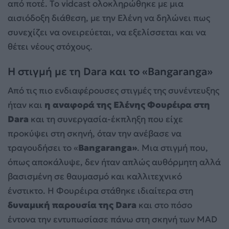
από ποτέ. Το vidcast ολοκληρώθηκε με μια
αισιόδοξη διάθεση, με την Ελένη να δηλώνει πως
συνεχίζει να ονειρεύεται, να εξελίσσεται και να
θέτει νέους στόχους.
Η στιγμή με τη Dara και το «Bangaranga»
Από τις πιο ενδιαφέρουσες στιγμές της συνέντευξης
ήταν και
η αναφορά της Ελένης Φουρέιρα στη
Dara
και τη συνεργασία-έκπληξη που είχε
προκύψει στη σκηνή, όταν την ανέβασε να
τραγουδήσει το «
Bangaranga»
. Μια στιγμή που,
όπως αποκάλυψε, δεν ήταν απλώς αυθόρμητη αλλά
βασισμένη σε θαυμασμό και καλλιτεχνικό
ένστικτο. Η Φουρέιρα στάθηκε ιδιαίτερα στη
δυναμική παρουσία της Dara
και στο πόσο
έντονα την εντυπωσίασε πάνω στη σκηνή των MAD