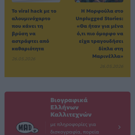
Το viral hack με το
Η Μορφούλα στο
αλουμινόχαρτο
Unplugged Stories:
που κάνει τη
«Θα ήταν για μένα
βρύση να
ό,τι πιο όμορφο να
αστράφτει από
είχα τραγουδήσει
καθαριότητα
δίπλα στη
Μαρινέλλα»
26.05.2026
26.05.2026
Βιογραφικά
Ελλήνων
Καλλιτεχνών
με πληροφορίες για
δισκογραφία, πορεία