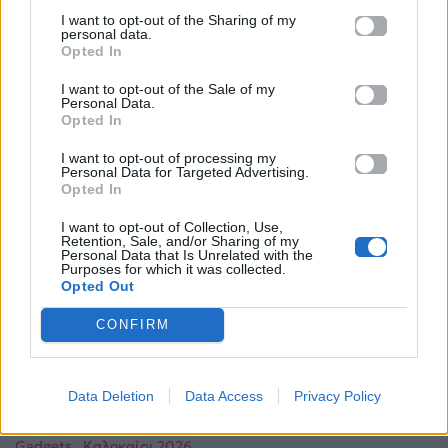
I want to opt-out of the Sharing of my
personal data.
Opted In
I want to opt-out of the Sale of my
Personal Data.
Opted In
I want to opt-out of processing my
Personal Data for Targeted Advertising.
Opted In
I want to opt-out of Collection, Use,
Retention, Sale, and/or Sharing of my
Personal Data that Is Unrelated with the
Purposes for which it was collected.
Opted Out
CONFIRM
Για σχόλια, μηνύματα ή φωτογραφικό υλικό
σχετικά με το
Mad.gr
, επισκεφτείτε μας στο
Facebook
, επικοινωνήστε μέσω
Twitter
ή
Data Deletion
Data Access
Privacy Policy
ακολουθήστε μας στο
Instagram
.
Gadgets
Καλοκαίρι 2026