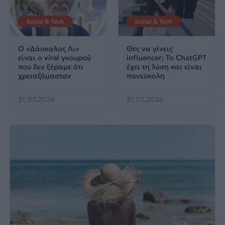
Social & Tech
Social & Tech
Ο «Δάσκαλος Λι»
Θες να γίνεις
είναι ο viral γκουρού
influencer; Το ChatGPT
που δεν ξέραμε ότι
έχει τη λύση και είναι
χρειαζόμασταν
πανεύκολη
31.07.2026
31.07.2026