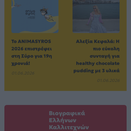
Το ANIMASYROS
Αλεξία Κεφαλά: H
2026 επιστρέφει
πιο εύκολη
στη Σύρο για 19η
συνταγή για
χρονιά!
healthy chocolate
pudding με 3 υλικά
01.06.2026
01.06.2026
Βιογραφικά
Ελλήνων
Καλλιτεχνών