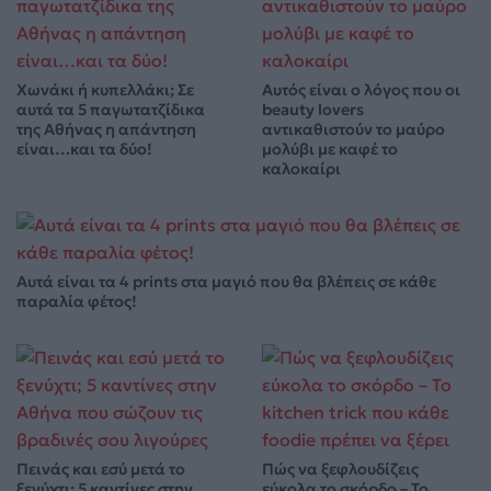
Χωνάκι ή κυπελλάκι; Σε
Αυτός είναι ο λόγος που οι
αυτά τα 5 παγωτατζίδικα
beauty lovers
της Αθήνας η απάντηση
αντικαθιστούν το μαύρο
είναι…και τα δύο!
μολύβι με καφέ το
καλοκαίρι
Αυτά είναι τα 4 prints στα μαγιό που θα βλέπεις σε κάθε
παραλία φέτος!
Πεινάς και εσύ μετά το
Πώς να ξεφλουδίζεις
ξενύχτι; 5 καντίνες στην
εύκολα το σκόρδο – Το