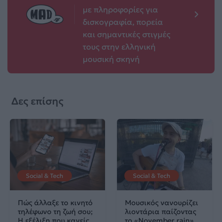
με πληροφορίες για
δισκογραφία, πορεία
και σημαντικές στιγμές
τους στην ελληνική
μουσική σκηνή
Δες επίσης
Social & Tech
Social & Tech
Πώς άλλαξε το κινητό
Μουσικός νανουρίζει
τηλέφωνο τη ζωή σου;
λιοντάρια παίζοντας
Η εξέλιξη που κανείς
το «November rain»