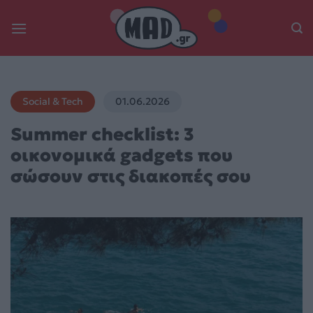
Skip
to
content
Social & Tech
01.06.2026
Summer checklist: 3
οικονομικά gadgets που
σώσουν στις διακοπές σου