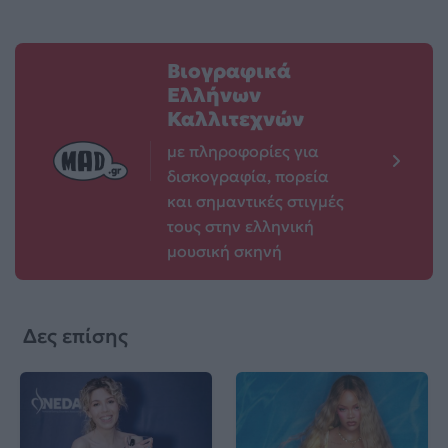
Βιογραφικά
Ελλήνων
Καλλιτεχνών
με πληροφορίες για
δισκογραφία, πορεία
και σημαντικές στιγμές
τους στην ελληνική
μουσική σκηνή
Δες επίσης