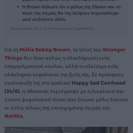
Η Brown δήλωσε ότι ο ρόλος της Eleven και το
καστ της σειράς θα της λείψουν περισσότερο
από οτιδήποτε άλλο.
Ανακάλυψε όλες τις λεπτομέρειες παρακάτω...
Για τη
Millie Bobby Brown
, το τέλος του
Stranger
Things
δεν ήταν απλώς η ολοκλήρωση ενός
επαγγελματικού κύκλου, αλλά το κλείσιμο ενός
ολόκληρου κεφαλαίου της ζωής της. Σε πρόσφατη
συνέντευξή της στο podcast
Happy Sad Confused
(24/6)
, η ηθοποιός περιέγραψε με ειλικρίνεια την
έντονη ψυχολογική πίεση που ένιωσε μόλις έπεσαν
οι τίτλοι τέλους της επιτυχημένης σειράς του
Netflix
.