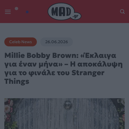
Skip
to
content
Celeb News
26.06.2026
Millie Bobby Brown: «Έκλαιγα
για έναν μήνα» – Η αποκάλυψη
για το φινάλε του Stranger
Things