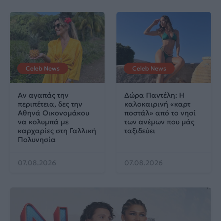
Celeb News
Celeb News
Αν αγαπάς την
Δώρα Παντέλη: Η
περιπέτεια, δες την
καλοκαιρινή «καρτ
Αθηνά Οικονομάκου
ποστάλ» από το νησί
να κολυμπά με
των ανέμων που μάς
καρχαρίες στη Γαλλική
ταξιδεύει
Πολυνησία
07.08.2026
07.08.2026