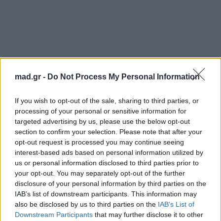
mad.gr -
Do Not Process My Personal Information
If you wish to opt-out of the sale, sharing to third parties, or
Cine-Update: Όλες οι νέες κυκλοφορίες και
processing of your personal or sensitive information for
οι επανεκδόσεις που κάνουν πρεμιέρα την
targeted advertising by us, please use the below opt-out
section to confirm your selection. Please note that after your
Πέμπτη 25/6
opt-out request is processed you may continue seeing
Κυκλοφόρησε το πρώτο trailer του «Practical
interest-based ads based on personal information utilized by
Magic 2» – Οι μάγισσες Owens επιστρέφουν
us or personal information disclosed to third parties prior to
your opt-out. You may separately opt-out of the further
στην οθόνη
disclosure of your personal information by third parties on the
IAB’s list of downstream participants. This information may
Για σχόλια, μηνύματα ή φωτογραφικό υλικό
also be disclosed by us to third parties on the
IAB’s List of
σχετικά με το
Mad.gr
, επισκεφτείτε μας στο
Downstream Participants
that may further disclose it to other