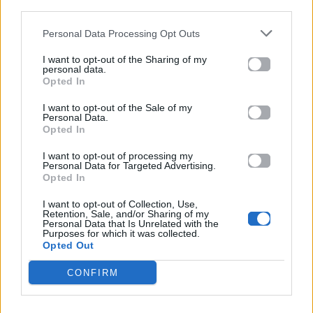
third parties.
Facebook
, επικοινωνήστε μέσω
Twitter
ή
ακολουθήστε μας στο
Instagram
.
Personal Data Processing Opt Outs
Millie Bobby Brown
Stranger Things
I want to opt-out of the Sharing of my
personal data.
Opted In
Ακολουθήστε το
Mad.gr στο Google
I want to opt-out of the Sale of my
Personal Data.
News
Opted In
I want to opt-out of processing my
Ακολουθήστε το
Personal Data for Targeted Advertising.
Mad.gr στο MSN
Opted In
I want to opt-out of Collection, Use,
Retention, Sale, and/or Sharing of my
Personal Data that Is Unrelated with the
Purposes for which it was collected.
Μοιράσου αυτό το άρθρο
Opted Out
CONFIRM