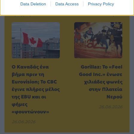
Data Deletion
Data Access
Privacy Policy
Προηγούμενο
Επόμενο
Ο Καναδάς ένα
Gorillaz: Το «Feel
βήμα πριν τη
Good Inc.» ένωσε
Eurovision; Το CBC
χιλιάδες φωνές
έγινε πλήρες μέλος
στην Πλατεία
της EBU και οι
Νερού
φήμες
26.06.2026
«φουντώνουν»
26.06.2026