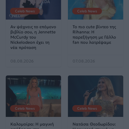
Celeb News
Celeb News
Αν ψάχνεις το επόμενο
Το πιο cute βίντεο της
βιβλίο σου, η Jennette
Rihanna: Η
McCurdy του
παρεξήγηση με Γάλλο
Nickelodeon έχει τη
fan που λατρέψαμε
νέα πρόταση
08.08.2026
07.08.2026
Celeb News
Celeb News
Καλομοίρα: Η μαγική
Νατάσα Θεοδωρίδου: