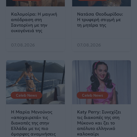
Καλομοίρα: Η μαγική
Νατάσα Θεοδωρίδου:
απόδραση στη
Η τρυφερή στιγμή με
Σαντορίνη με την
τη μητέρα της
οικογένειά της
07.08.2026
07.08.2026
Celeb News
Celeb News
Η Μαρία Μενούνος
Katy Perry: Συνεχίζει
«αποχαιρετά» τις
τις διακοπές της στη
διακοπές της στην
Μύκονο και ζει το
Ελλάδα με τις πιο
απόλυτο ελληνικό
όμορφες αναμνήσεις
καλοκαίρι