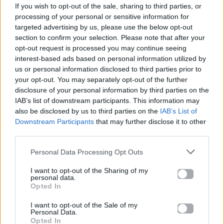
If you wish to opt-out of the sale, sharing to third parties, or
σχετικά με το
Mad.gr
, επισκεφτείτε μας στο
processing of your personal or sensitive information for
Facebook
, επικοινωνήστε μέσω
Twitter
ή
targeted advertising by us, please use the below opt-out
ακολουθήστε μας στο
Instagram
.
section to confirm your selection. Please note that after your
opt-out request is processed you may continue seeing
interest-based ads based on personal information utilized by
Christie’s
Δημοπρασία
ρολόγια
us or personal information disclosed to third parties prior to
your opt-out. You may separately opt-out of the further
Ακολουθήστε το
disclosure of your personal information by third parties on the
Mad.gr στο Google
IAB’s list of downstream participants. This information may
News
also be disclosed by us to third parties on the
IAB’s List of
Downstream Participants
that may further disclose it to other
third parties.
Ακολουθήστε το
Mad.gr στο MSN
Personal Data Processing Opt Outs
I want to opt-out of the Sharing of my
personal data.
Opted In
Μοιράσου αυτό το άρθρο
I want to opt-out of the Sale of my
Personal Data.
Opted In