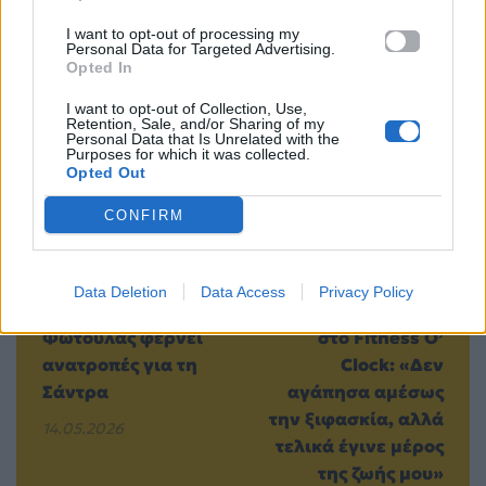
I want to opt-out of processing my
Personal Data for Targeted Advertising.
Opted In
Προηγούμενο
Επόμενο
I want to opt-out of Collection, Use,
Retention, Sale, and/or Sharing of my
Personal Data that Is Unrelated with the
Purposes for which it was collected.
Opted Out
CONFIRM
«Το Σόι Σου»: Το
H Νικόλ
Data Deletion
Data Access
Privacy Policy
προξενιό της
Χατζησαράντου
Φωτούλας φέρνει
στο Fitness O’
ανατροπές για τη
Clock: «Δεν
Σάντρα
αγάπησα αμέσως
την ξιφασκία, αλλά
14.05.2026
τελικά έγινε μέρος
της ζωής μου»