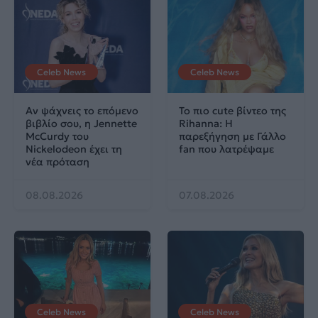
Celeb News
Celeb News
Αν ψάχνεις το επόμενο
Το πιο cute βίντεο της
βιβλίο σου, η Jennette
Rihanna: Η
McCurdy του
παρεξήγηση με Γάλλο
Nickelodeon έχει τη
fan που λατρέψαμε
νέα πρόταση
08.08.2026
07.08.2026
Celeb News
Celeb News