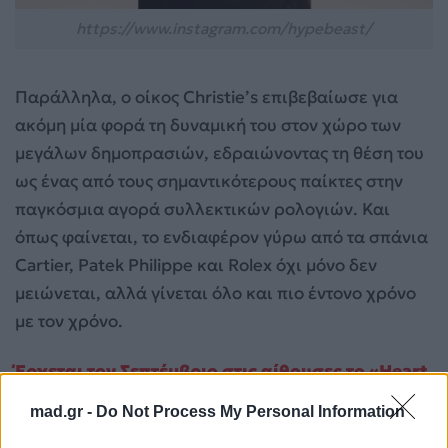
https://www.instagram.com/hypebeast/
Παράλληλα, ο οίκος Christie’s επιβεβαίωσε για
ακόμη μία φορά τη δυναμική του στον χώρο των
μεγάλων δημοπρασιών, εδραιώνοντας τη θέση του
ως ένας από τους σημαντικότερους παίκτες στην
παγκόσμια αγορά συλλεκτικών ρολογιών. Και
όπως φαίνεται, το ενδιαφέρον γύρω από τα σπάνια
Cartier, Patek Philippe και Rolex όχι μόνο δεν
μειώνεται, αλλά γίνεται όλο και πιο έντονο χρόνο
με τον χρόνο.
Έρχεται τον Σεπτέμβριο στις αίθουσες το «Heart
of the Beast» με τον Brad Pitt
mad.gr -
Do Not Process My Personal Information
Για σχόλια, μηνύματα ή φωτογραφικό υλικό