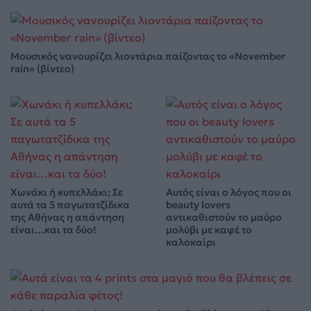
Μουσικός νανουρίζει λιοντάρια παίζοντας το «November
rain» (βίντεο)
Χωνάκι ή κυπελλάκι; Σε
Αυτός είναι ο λόγος που οι
αυτά τα 5 παγωτατζίδικα
beauty lovers
της Αθήνας η απάντηση
αντικαθιστούν το μαύρο
είναι…και τα δύο!
μολύβι με καφέ το
καλοκαίρι