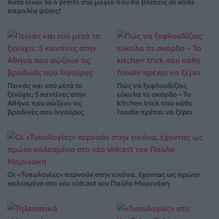
Αυτά είναι τα 4 prints στα μαγιό που θα βλέπεις σε κάθε
παραλία φέτος!
Πεινάς και εσύ μετά το
Πώς να ξεφλουδίζεις
ξενύχτι; 5 καντίνες στην
εύκολα το σκόρδο – Το
Αθήνα που σώζουν τις
kitchen trick που κάθε
βραδινές σου λιγούρες
foodie πρέπει να ξέρει
Οι «Τυπολογίες» περνούν στην εικόνα, έχοντας ως πρώτο
καλεσμένο στο νέο vidcast τον Παύλο Μαρινάκη