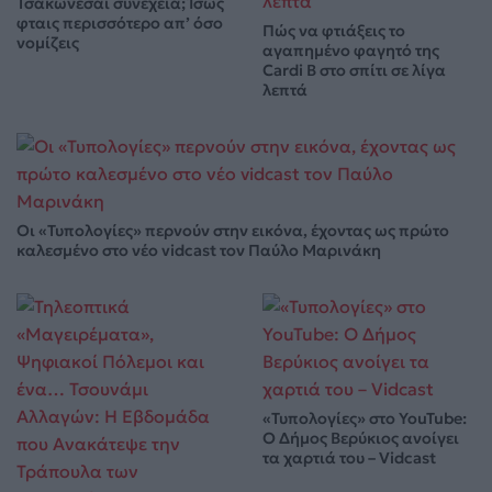
Τσακώνεσαι συνέχεια; Ίσως
φταις περισσότερο απ’ όσο
Πώς να φτιάξεις το
νομίζεις
αγαπημένο φαγητό της
Cardi B στο σπίτι σε λίγα
λεπτά
Οι «Τυπολογίες» περνούν στην εικόνα, έχοντας ως πρώτο
καλεσμένο στο νέο vidcast τον Παύλο Μαρινάκη
«Τυπολογίες» στο YouTube:
Ο Δήμος Βερύκιος ανοίγει
τα χαρτιά του – Vidcast