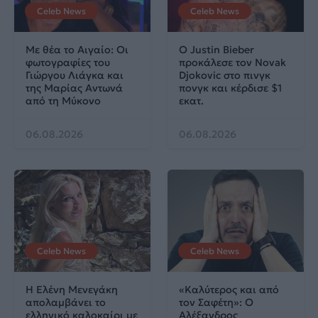
Celeb News
Celeb News
Με θέα το Αιγαίο: Οι
Ο Justin Bieber
φωτογραφίες του
προκάλεσε τον Novak
Γιώργου Λιάγκα και
Djokovic στο πινγκ
της Μαρίας Αντωνά
πονγκ και κέρδισε $1
από τη Μύκονο
εκατ.
06.08.2026
06.08.2026
Celeb News
Celeb News
Η Ελένη Μενεγάκη
«Καλύτερος και από
απολαμβάνει το
τον Σαφέτη»: Ο
ελληνικό καλοκαίρι με
Αλέξανδρος