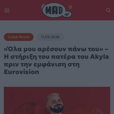
Skip
to
content
Celeb World
11.05.2026
«Όλα μου αρέσουν πάνω του» –
Η στήριξη του πατέρα του Akyla
πριν την εμφάνιση στη
Eurovision