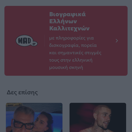
Βιογραφικά
Ελλήνων
Καλλιτεχνών
με πληροφορίες για
δισκογραφία, πορεία
και σημαντικές στιγμές
τους στην ελληνική
μουσική σκηνή
Δες επίσης