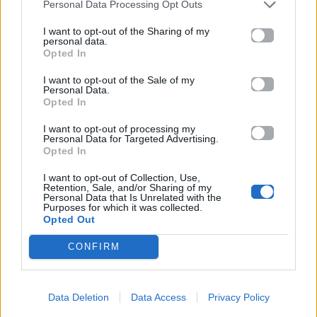
Personal Data Processing Opt Outs
Facebook
, επικοινωνήστε μέσω
Twitter
ή
ακολουθήστε μας στο
Instagram
.
I want to opt-out of the Sharing of my
personal data.
Opted In
Eurovision 2026
Ακύλας
πατέρας Ακύλα
I want to opt-out of the Sale of my
Personal Data.
Ακολουθήστε το
Opted In
Mad.gr στο Google
News
I want to opt-out of processing my
Personal Data for Targeted Advertising.
Opted In
Ακολουθήστε το
Mad.gr στο MSN
I want to opt-out of Collection, Use,
Retention, Sale, and/or Sharing of my
Personal Data that Is Unrelated with the
Purposes for which it was collected.
Opted Out
Μοιράσου αυτό το άρθρο
CONFIRM
Data Deletion
Data Access
Privacy Policy