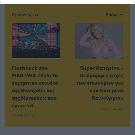
Προηγούμενο
Επόμενο
Flashback στα
Super Κατερίνα –
MAD VMA 2025: Το
Οι όμορφες ευχές
εκρηκτικό ντουέτο
των επωνύμων για
της Evangelia και
την Κατερίνα
της Marseaux που
Καινούργιου
έγινε hit
11.05.2026
11.05.2026