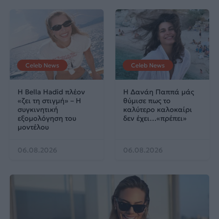
Celeb News
Celeb News
Η Bella Hadid πλέον
Η Δανάη Παππά μάς
«ζει τη στιγμή» – Η
θύμισε πως το
συγκινητική
καλύτερο καλοκαίρι
εξομολόγηση του
δεν έχει…«πρέπει»
μοντέλου
06.08.2026
06.08.2026