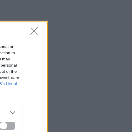
sonal or
ection to
ou may
 personal
out of the
 downstream
B’s List of