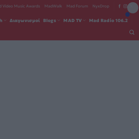
 Video Music Awards
MadWalk
Mad Forum
NyxDrop
ch
Διαγωνισμοί
Blogs
MAD TV
Mad Radio 106.2