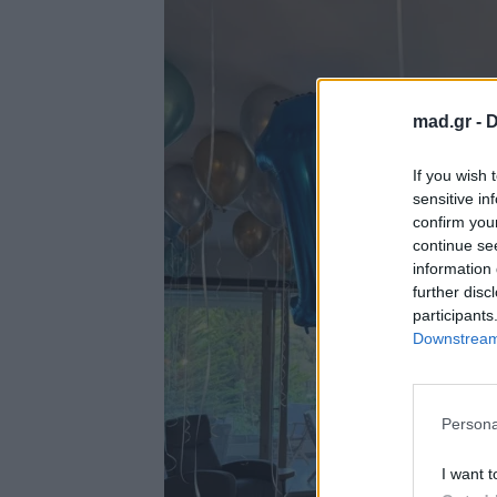
mad.gr -
D
If you wish 
sensitive in
confirm you
continue se
information 
further disc
participants
Downstream 
Persona
I want t