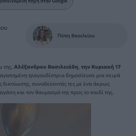
ροτεινόμενη πηγή στην Google
του
Πόπη Βασιλείου
υ της,
Αλέξανδρου Βασιλειάδη
,
την Κυριακή 17
 αγαπημένη τραγουδίστρια δημοσίευσε μια σειρά
 δικτύωσης, συνοδεύοντάς τες με ένα άκρως
γάπη και τον θαυμασμό της προς το παιδί της.