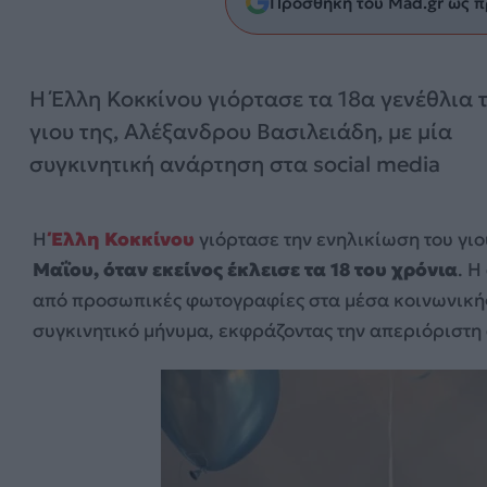
Προσθήκη του Mad.gr ως π
Η Έλλη Κοκκίνου γιόρτασε τα 18α γενέθλια 
γιου της, Αλέξανδρου Βασιλειάδη, με μία
συγκινητική ανάρτηση στα social media
Η
Έλλη Κοκκίνου
γιόρτασε την ενηλικίωση του γιο
Μαΐου, όταν εκείνος έκλεισε τα 18 του χρόνια
. Η
από προσωπικές φωτογραφίες στα μέσα κοινωνικής
συγκινητικό μήνυμα, εκφράζοντας την απεριόριστη α