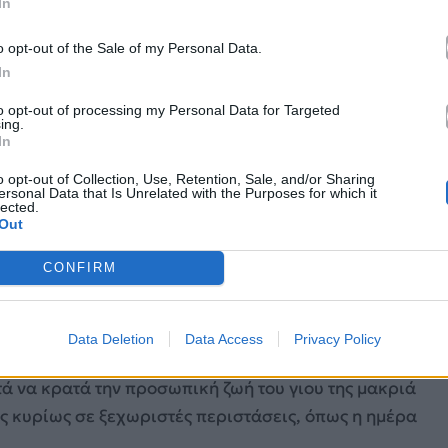
In
o opt-out of the Sale of my Personal Data.
In
to opt-out of processing my Personal Data for Targeted
ing.
In
o opt-out of Collection, Use, Retention, Sale, and/or Sharing
ersonal Data that Is Unrelated with the Purposes for which it
lected.
Out
am.com/ellikokkinou/
CONFIRM
νέκαθεν την απόλυτη προτεραιότητα στη ζωή της. Ο
Data Deletion
Data Access
Privacy Policy
 η τραγουδίστρια διατηρεί καλές σχέσεις, είναι
τά να κρατά την προσωπική ζωή του γιου της μακριά
ς κυρίως σε ξεχωριστές περιστάσεις, όπως η ημέρα