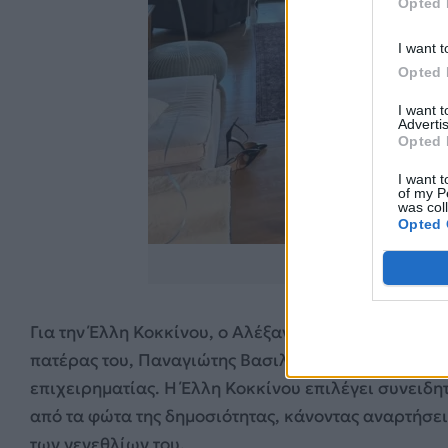
Opted 
I want t
Opted 
I want 
Advertis
Opted 
I want t
of my P
was col
Opted 
https://www.instagr
Για την Έλλη Κοκκίνου, ο Αλέξανδρος αποτελούσε α
πατέρας του, Παναγιώτης Βασιλειάδης, με τον οποίο
επιχειρηματίας. Η Έλλη Κοκκίνου επιλέγει συνειδη
από τα φώτα της δημοσιότητας, κάνοντας αναρτήσει
των γενεθλίων του.