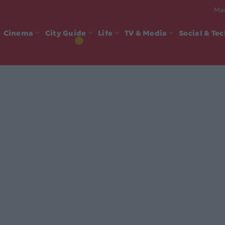
Mad
Cinema
City Guide
Life
TV & Media
Social & Te