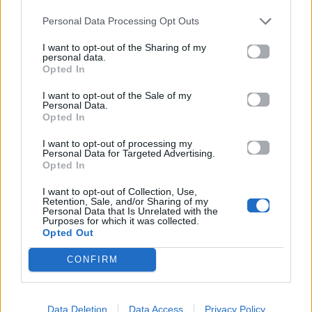
Facebook
, επικοινωνήστε μέσω
Twitter
ή
ακολουθήστε μας στο
Instagram
.
Personal Data Processing Opt Outs
I want to opt-out of the Sharing of my
μόδα
Σοφία Καρβέλα
personal data.
Opted In
Ακολουθήστε το
I want to opt-out of the Sale of my
Mad.gr στο Google
Personal Data.
News
Opted In
I want to opt-out of processing my
Ακολουθήστε το
Personal Data for Targeted Advertising.
Mad.gr στο MSN
Opted In
I want to opt-out of Collection, Use,
Retention, Sale, and/or Sharing of my
Personal Data that Is Unrelated with the
Purposes for which it was collected.
Μοιράσου αυτό το άρθρο
Opted Out
CONFIRM
Data Deletion
Data Access
Privacy Policy