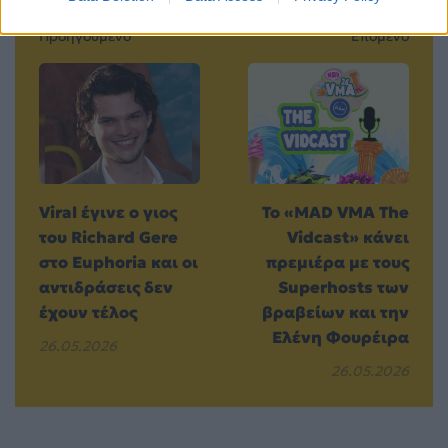
Προηγούμενο
Επόμενο
Viral έγινε ο γιος
Το «MAD VMA The
του Richard Gere
Vidcast» κάνει
στο Euphoria και οι
πρεμιέρα με τους
αντιδράσεις δεν
Superhosts των
έχουν τέλος
βραβείων και την
Ελένη Φουρέιρα
26.05.2026
26.05.2026