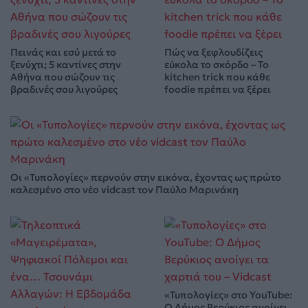
Πεινάς και εσύ μετά το
Πώς να ξεφλουδίζεις
ξενύχτι; 5 καντίνες στην
εύκολα το σκόρδο – Το
Αθήνα που σώζουν τις
kitchen trick που κάθε
βραδινές σου λιγούρες
foodie πρέπει να ξέρει
Οι «Τυπολογίες» περνούν στην εικόνα, έχοντας ως πρώτο
καλεσμένο στο νέο vidcast τον Παύλο Μαρινάκη
«Τυπολογίες» στο YouTube:
Ο Δήμος Βερύκιος ανοίγει