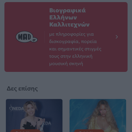
Βιογραφικά
Ελλήνων
Καλλιτεχνών
με πληροφορίες για
δισκογραφία, πορεία
και σημαντικές στιγμές
τους στην ελληνική
μουσική σκηνή
Δες επίσης