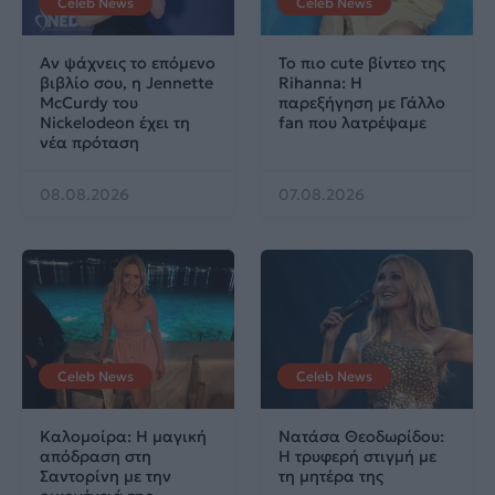
Celeb News
Celeb News
Αν ψάχνεις το επόμενο
Το πιο cute βίντεο της
βιβλίο σου, η Jennette
Rihanna: Η
McCurdy του
παρεξήγηση με Γάλλο
Nickelodeon έχει τη
fan που λατρέψαμε
νέα πρόταση
08.08.2026
07.08.2026
Celeb News
Celeb News
Καλομοίρα: Η μαγική
Νατάσα Θεοδωρίδου:
απόδραση στη
Η τρυφερή στιγμή με
Σαντορίνη με την
τη μητέρα της