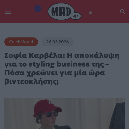
Skip
to
content
Celeb World
26.05.2026
Σοφία Καρβέλα: Η αποκάλυψη
για το styling business της –
Πόσα χρεώνει για μία ώρα
βιντεοκλήσης;