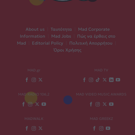
About us
|
Ταυτότητα
|
Mad Corporate
Information
|
Mad Jobs
|
Πώς να έρθεις στο
Mad
|
Editorial Policy
|
Πολιτική Απορρήτου
|
Όροι Χρήσης
MAD.gr
MAD TV
MAD RADIO 106,2
MAD VIDEO MUSIC AWARDS
MADWALK
MAD GREEKZ