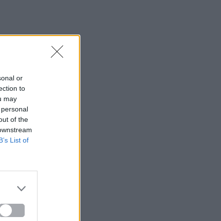
sonal or
ection to
ou may
 personal
out of the
 downstream
B’s List of