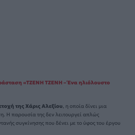
αράσταση «TZENH TZENH – Ένα ηλιόλουστο
ετοχή της Χάρις Αλεξίου
, η οποία δίνει μια
η. Η παρουσία της δεν λειτουργεί απλώς
ανής συγκίνησης που δένει με το ύφος του έργου