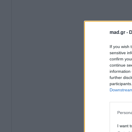
mad.gr -
D
If you wish 
sensitive in
confirm you
continue se
information 
further disc
participants
Downstream 
Persona
I want t