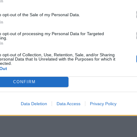
In
o opt-out of the Sale of my Personal Data.
In
to opt-out of processing my Personal Data for Targeted
ing.
In
o opt-out of Collection, Use, Retention, Sale, and/or Sharing
ersonal Data that Is Unrelated with the Purposes for which it
lected.
Out
CONFIRM
νή μια ιστορία που έχει συνδεθεί με την ελληνική
. Η νέα αυτή σκηνική εκδοχή επιχειρεί να
Data Deletion
Data Access
Privacy Policy
ς τον χαρακτήρα και την ατμόσφαιρα που την