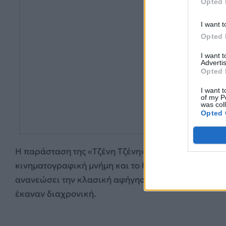
Opted 
I want t
Opted 
I want 
Advertis
Opted 
I want t
of my P
was col
Opted 
Η παράσταση της «Τζένη Τζένη» φέρνει ξανά στη σκη
κινηματογραφική μνήμη και το θεατρικό συναίσθημα
ανανεώσει την κλασική αφήγηση, διατηρώντας όμω
έκαναν διαχρονική.