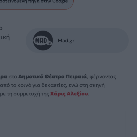
ροτεινόμενη πηγή στην Google
ο
νική
Mad.gr
ερα
στο
Δημοτικό Θέατρο Πειραιά
, φέρνοντας
από το κοινό για δεκαετίες, ενώ στη σκηνή
με τη συμμετοχή της
Χάρις Αλεξίου
.