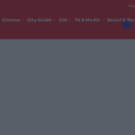
Mad
Cinema
City Guide
Life
TV & Media
Social & Te