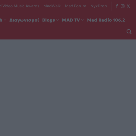
 Video Music Awards
MadWalk
Mad Forum
NyxDrop
ch
Διαγωνισμοί
Blogs
MAD TV
Mad Radio 106.2