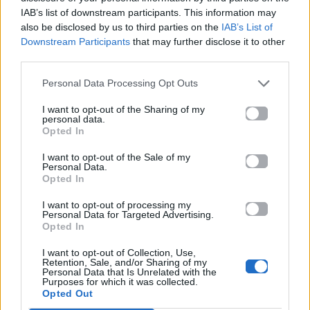
IAB’s list of downstream participants. This information may
Είσαι σωστά
Bleu de Chanel: Ο
also be disclosed by us to third parties on the
IAB’s List of
προετοιμασμένος
Jacob Elordi
Downstream Participants
that may further disclose it to other
για ΟΑΚΑ; 10 fan
φέρνει νέο αέρα
third parties.
facts που δεν
στο iconic άρωμα
Personal Data Processing Opt Outs
ήξερες για τους
24.04.2026
Metallica
I want to opt-out of the Sharing of my
personal data.
24.04.2026
Opted In
I want to opt-out of the Sale of my
Personal Data.
Opted In
Βιογραφικά
I want to opt-out of processing my
Personal Data for Targeted Advertising.
Ελλήνων
Opted In
Καλλιτεχνών
I want to opt-out of Collection, Use,
με πληροφορίες για
Retention, Sale, and/or Sharing of my
Personal Data that Is Unrelated with the
δισκογραφία, πορεία
Purposes for which it was collected.
και σημαντικές στιγμές
Opted Out