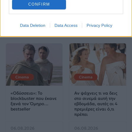
τους στην ελληνική
CONFIRM
μουσική σκηνή
Data Deletion
Data Access
Privacy Policy
Δες επίσης
Cinema
Cinema
«Οδύσσεια»: Το
Αν ψάχνεις τι να δεις
blockbuster που έκανε
στο σινεμά αυτή την
ξανά τον Όμηρο…
εβδομάδα, αυτές οι 4
bestseller
πρεμιέρες είναι ό,τι
πρέπει
06.08.2026
06.08.2026