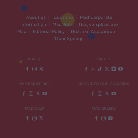
About us
|
Ταυτότητα
|
Mad Corporate
Information
|
Mad Jobs
|
Πώς να έρθεις στο
Mad
|
Editorial Policy
|
Πολιτική Απορρήτου
|
Όροι Χρήσης
MAD.gr
MAD TV
MAD RADIO 106,2
MAD VIDEO MUSIC AWARDS
MADWALK
MAD GREEKZ