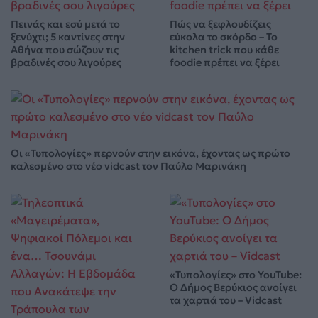
Πεινάς και εσύ μετά το
Πώς να ξεφλουδίζεις
ξενύχτι; 5 καντίνες στην
εύκολα το σκόρδο – Το
Αθήνα που σώζουν τις
kitchen trick που κάθε
βραδινές σου λιγούρες
foodie πρέπει να ξέρει
Οι «Τυπολογίες» περνούν στην εικόνα, έχοντας ως πρώτο
καλεσμένο στο νέο vidcast τον Παύλο Μαρινάκη
«Τυπολογίες» στο YouTube:
Ο Δήμος Βερύκιος ανοίγει
τα χαρτιά του – Vidcast