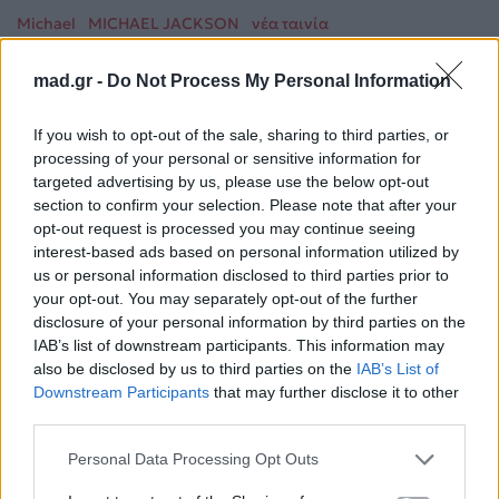
Michael
MICHAEL JACKSON
νέα ταινία
mad.gr -
Do Not Process My Personal Information
Ακολουθήστε το
Mad.gr στο Google
News
If you wish to opt-out of the sale, sharing to third parties, or
processing of your personal or sensitive information for
targeted advertising by us, please use the below opt-out
Ακολουθήστε το
section to confirm your selection. Please note that after your
Mad.gr στο MSN
opt-out request is processed you may continue seeing
interest-based ads based on personal information utilized by
us or personal information disclosed to third parties prior to
your opt-out. You may separately opt-out of the further
Μοιράσου αυτό το άρθρο
disclosure of your personal information by third parties on the
IAB’s list of downstream participants. This information may
also be disclosed by us to third parties on the
IAB’s List of
Downstream Participants
that may further disclose it to other
third parties.
Personal Data Processing Opt Outs
Προηγούμενο
Επόμενο