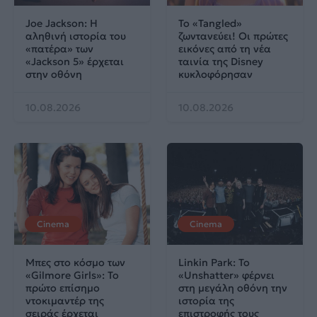
Joe Jackson: Η
Το «Tangled»
αληθινή ιστορία του
ζωντανεύει! Οι πρώτες
«πατέρα» των
εικόνες από τη νέα
«Jackson 5» έρχεται
ταινία της Disney
στην οθόνη
κυκλοφόρησαν
10.08.2026
10.08.2026
Cinema
Cinema
Μπες στο κόσμο των
Linkin Park: Το
«Gilmore Girls»: Το
«Unshatter» φέρνει
πρώτο επίσημο
στη μεγάλη οθόνη την
ντοκιμαντέρ της
ιστορία της
σειράς έρχεται
επιστροφής τους