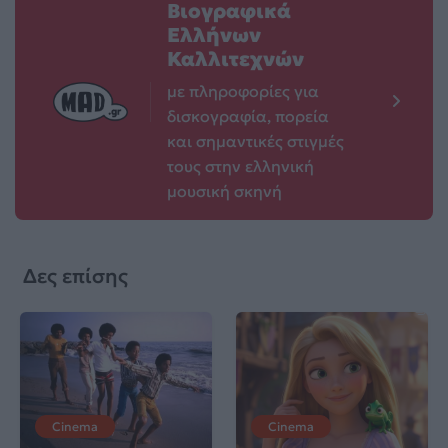
Βιογραφικά
Ελλήνων
Καλλιτεχνών
με πληροφορίες για
δισκογραφία, πορεία
και σημαντικές στιγμές
τους στην ελληνική
μουσική σκηνή
Δες επίσης
Cinema
Cinema