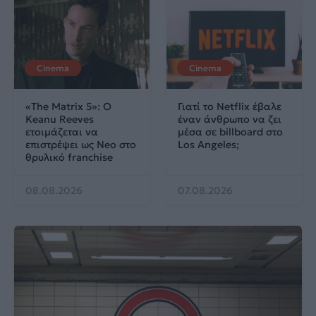
Cinema
Cinema
«The Matrix 5»: Ο
Γιατί το Netflix έβαλε
Keanu Reeves
έναν άνθρωπο να ζει
ετοιμάζεται να
μέσα σε billboard στο
επιστρέψει ως Neo στο
Los Angeles;
θρυλικό franchise
08.08.2026
07.08.2026