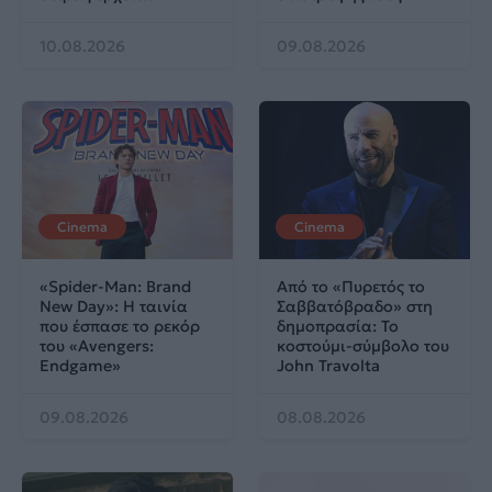
10.08.2026
09.08.2026
Cinema
Cinema
«Spider-Man: Brand
Από το «Πυρετός το
New Day»: Η ταινία
Σαββατόβραδο» στη
που έσπασε το ρεκόρ
δημοπρασία: Το
του «Avengers:
κοστούμι-σύμβολο του
Endgame»
John Travolta
09.08.2026
08.08.2026