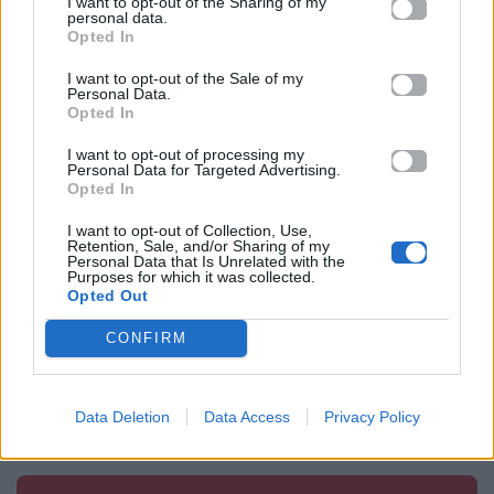
I want to opt-out of the Sharing of my
personal data.
Opted In
I want to opt-out of the Sale of my
Personal Data.
Opted In
I want to opt-out of processing my
Personal Data for Targeted Advertising.
Ευθύμης Ζησάκης –
Η fashion
Opted In
Χρύσα
εμφάνιση της
I want to opt-out of Collection, Use,
Παπαλελούδη:
Ζενεβιέβ Μαζαρί
Retention, Sale, and/or Sharing of my
Όλες οι
στο κόκκινο χαλί
Personal Data that Is Unrelated with the
Purposes for which it was collected.
λεπτομέρειες για
του «Ο Διάβολος
Opted Out
τη βάφτιση του
Φοράει Prada 2»
CONFIRM
γιου τους
23.04.2026
23.04.2026
Data Deletion
Data Access
Privacy Policy