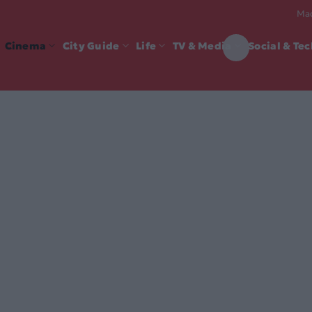
Mad
Cinema
City Guide
Life
TV & Media
Social & Te