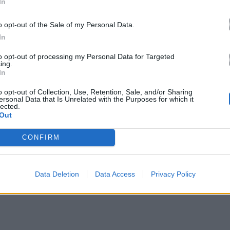
In
o opt-out of the Sale of my Personal Data.
In
-ΜΠΕ
to opt-out of processing my Personal Data for Targeted
ing.
In
ντ έχει πλέον ολοκληρώσει την κινηματογραφική
o opt-out of Collection, Use, Retention, Sale, and/or Sharing
ς δηλώσεις του γιου του,
Kyle Eastwood
, οι οποίες
ersonal Data that Is Unrelated with the Purposes for which it
lected.
εφίλ, σηματοδότητας πιθανότατα το τέλος μιας
Out
CONFIRM
Data Deletion
Data Access
Privacy Policy