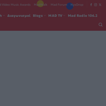
 Video Music Awards
MadWalk
Mad Forum
NyxDrop
ch
Διαγωνισμοί
Blogs
MAD TV
Mad Radio 106.2