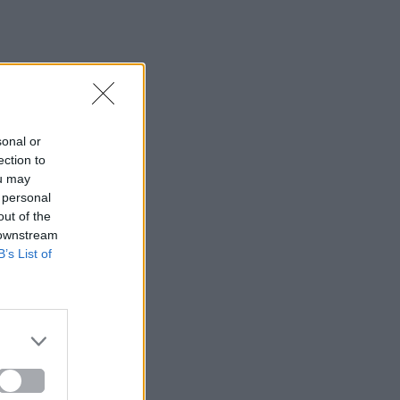
sonal or
ection to
ou may
 personal
out of the
 downstream
B’s List of