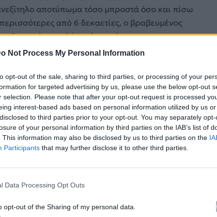
ανεξίτηλο αποτύπωμα τόσο μπροστά όσο και πίσω
ε περισσότερες από 6 δεκαετίες, ο βραβευμένος
που θεωρούνται πλέον κλασικά.
o Not Process My Personal Information
to opt-out of the sale, sharing to third parties, or processing of your per
formation for targeted advertising by us, please use the below opt-out s
r selection. Please note that after your opt-out request is processed y
eing interest-based ads based on personal information utilized by us or
disclosed to third parties prior to your opt-out. You may separately opt-
losure of your personal information by third parties on the IAB’s list of
. This information may also be disclosed by us to third parties on the
IA
Participants
that may further disclose it to other third parties.
l Data Processing Opt Outs
o opt-out of the Sharing of my personal data.