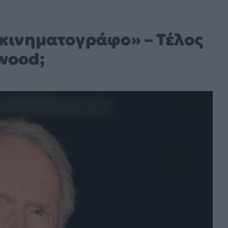
 κινηματογράφο» – Τέλος
twood;