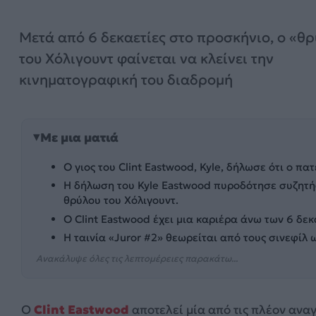
Μετά από 6 δεκαετίες στο προσκήνιο, ο «θ
του Χόλιγουντ φαίνεται να κλείνει την
κινηματογραφική του διαδρομή
Με μια ματιά
Ο γιος του Clint Eastwood, Kyle, δήλωσε ότι ο π
Η δήλωση του Kyle Eastwood πυροδότησε συζητήσε
θρύλου του Χόλιγουντ.
Ο Clint Eastwood έχει μια καριέρα άνω των 6 δε
Η ταινία «Juror #2» θεωρείται από τους σινεφίλ 
Ανακάλυψε όλες τις λεπτομέρειες παρακάτω...
Ο
Clint Eastwood
αποτελεί μία από τις πλέον ανα