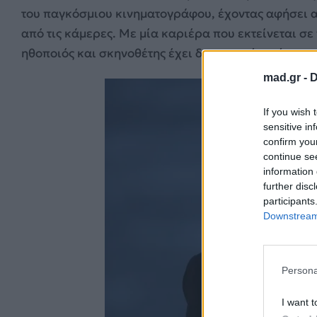
του παγκόσμιου κινηματογράφου, έχοντας αφήσει 
από τις κάμερες. Με μία καριέρα που εκτείνεται σ
ηθοποιός και σκηνοθέτης έχει δημιουργήσει έργα 
mad.gr -
D
If you wish 
sensitive in
confirm you
continue se
information 
further disc
participants
Downstream 
Persona
I want t