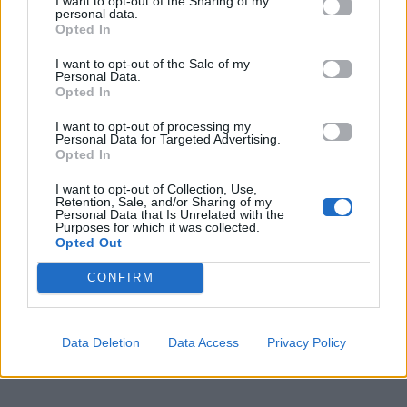
I want to opt-out of the Sharing of my
που επικρατεί στη σύγχρονη κινηματογραφική
personal data.
αγορά. Παρ’ όλα αυτά, το «Michael» κατάφερε να
Opted In
ξεχωρίσει και να δημιουργήσει μια ξεχωριστή
I want to opt-out of the Sale of my
Personal Data.
σχέση με το κοινό, μετατρέποντας το ενδιαφέρον
Opted In
γύρω από τη ζωή του διάσημου τραγουδιστή σε ένα
I want to opt-out of processing my
από τα μεγαλύτερα κινηματογραφικά γεγονότα της
Personal Data for Targeted Advertising.
Opted In
χρονιάς.
I want to opt-out of Collection, Use,
Η κρυφή έκπληξη στο «Toy Story 5» που άφησε
Retention, Sale, and/or Sharing of my
Personal Data that Is Unrelated with the
άφωνο τον Tom Hanks
Purposes for which it was collected.
Opted Out
CONFIRM
Data Deletion
Data Access
Privacy Policy