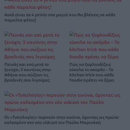
Αυτά είναι τα 4 prints στα μαγιό που θα βλέπεις σε κάθε
παραλία φέτος!
Πεινάς και εσύ μετά το
Πώς να ξεφλουδίζεις
ξενύχτι; 5 καντίνες στην
εύκολα το σκόρδο – Το
Αθήνα που σώζουν τις
kitchen trick που κάθε
βραδινές σου λιγούρες
foodie πρέπει να ξέρει
Οι «Τυπολογίες» περνούν στην εικόνα, έχοντας ως πρώτο
καλεσμένο στο νέο vidcast τον Παύλο Μαρινάκη