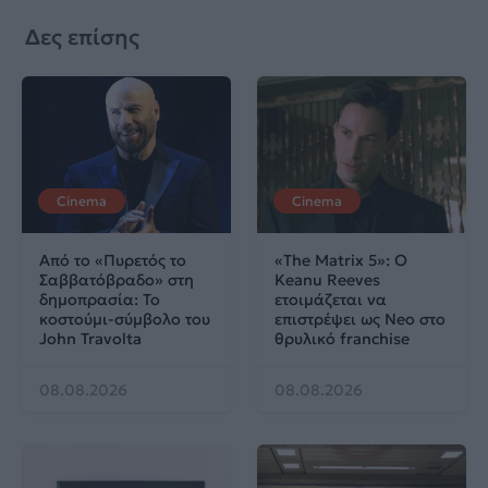
Δες επίσης
Cinema
Cinema
Από το «Πυρετός το
«The Matrix 5»: Ο
Σαββατόβραδο» στη
Keanu Reeves
δημοπρασία: Το
ετοιμάζεται να
κοστούμι-σύμβολο του
επιστρέψει ως Neo στο
John Travolta
θρυλικό franchise
08.08.2026
08.08.2026