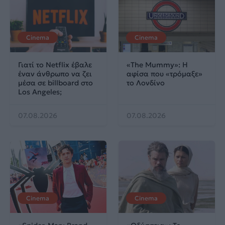
Cinema
Cinema
Γιατί το Netflix έβαλε
«The Mummy»: Η
έναν άνθρωπο να ζει
αφίσα που «τρόμαξε»
μέσα σε billboard στο
το Λονδίνο
Los Angeles;
07.08.2026
07.08.2026
Cinema
Cinema