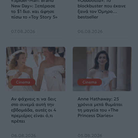
«Spider-Man: Brand
«Οδύσσεια»: Το
New Day»: Ξεπέρασε
blockbuster που έκανε
το $1 δισ. και άφησε
ξανά τον Όμηρο…
πίσω το «Toy Story 5»
bestseller
07.08.2026
06.08.2026
Cinema
Cinema
Αν ψάχνεις τι να δεις
Anne Hathaway: 25
στο σινεμά αυτή την
χρόνια μετά θυμάται
εβδομάδα, αυτές οι 4
τη μαγεία του «The
πρεμιέρες είναι ό,τι
Princess Diaries»
πρέπει
06.08.2026
05.08.2026