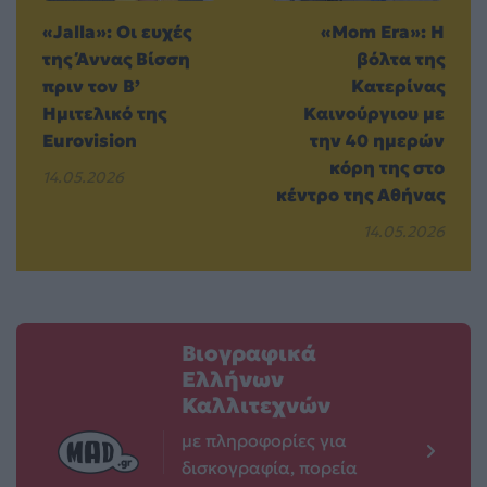
«Jalla»: Οι ευχές
«Mom Era»: Η
της Άννας Βίσση
βόλτα της
πριν τον Β’
Κατερίνας
Ημιτελικό της
Καινούργιου με
Eurovision
την 40 ημερών
κόρη της στο
14.05.2026
κέντρο της Αθήνας
14.05.2026
Βιογραφικά
Ελλήνων
Καλλιτεχνών
με πληροφορίες για
δισκογραφία, πορεία