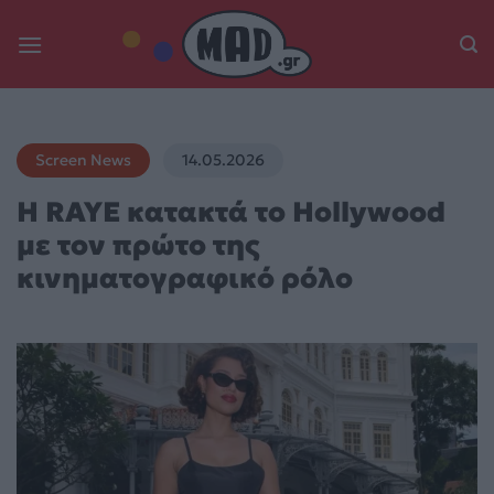
Skip
to
content
Screen News
14.05.2026
Η RAYE κατακτά το Hollywood
με τον πρώτο της
κινηματογραφικό ρόλο