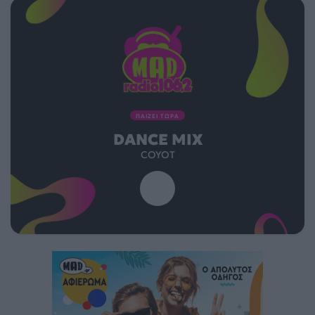
ΠΑΙΖΕΙ ΤΩΡΑ
DANCE MIX
COYOT