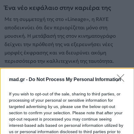
Ένα νέο κεφάλαιο στην καριέρα της
Με τη συμμετοχή της στο «Lineage», η RAYE
αποδεικνύει ότι δεν περιορίζεται μόνο στη
μουσική. Η μετάβασή της στον κινηματογράφο
δείχνει την πρόθεσή της να εξερευνήσει νέες
μορφές έκφρασης και να διευρύνει ακόμη
περισσότερο την καλλιτεχνική της ταυτότητα.
«Ανάμεσα σε τρεις ζωές»: Μία ταινία που φέρνει
mad.gr -
Do Not Process My Personal Information
τρεις γενιές στα όριά τους
If you wish to opt-out of the sale, sharing to third parties, or
processing of your personal or sensitive information for
targeted advertising by us, please use the below opt-out
section to confirm your selection. Please note that after your
opt-out request is processed you may continue seeing
interest-based ads based on personal information utilized by
us or personal information disclosed to third parties prior to