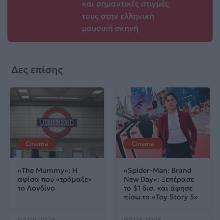
και σημαντικές στιγμές
τους στην ελληνική
μουσική σκηνή
Δες επίσης
Cinema
Cinema
«The Mummy»: Η
«Spider-Man: Brand
αφίσα που «τρόμαξε»
New Day»: Ξεπέρασε
το Λονδίνο
το $1 δισ. και άφησε
πίσω το «Toy Story 5»