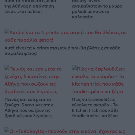
αυτά τα 5 παγωτατζίδικα
beauty lovers
της Αθήνας η απάντηση
αντικαθιστούν το μαύρο
είναι…και τα δύο!
μολύβι με καφέ το
καλοκαίρι
Αυτά είναι τα 4 prints στα μαγιό που θα βλέπεις σε κάθε
παραλία φέτος!
Πεινάς και εσύ μετά το
Πώς να ξεφλουδίζεις
ξενύχτι; 5 καντίνες στην
εύκολα το σκόρδο – Το
Αθήνα που σώζουν τις
kitchen trick που κάθε
βραδινές σου λιγούρες
foodie πρέπει να ξέρει