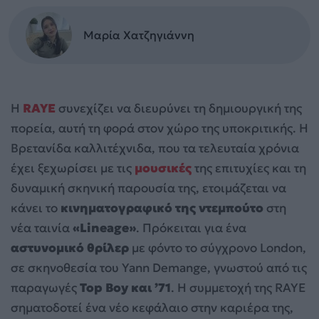
Μαρία Χατζηγιάννη
Η
RAYE
συνεχίζει να διευρύνει τη δημιουργική της
πορεία, αυτή τη φορά στον χώρο της υποκριτικής. Η
Βρετανίδα καλλιτέχνιδα, που τα τελευταία χρόνια
έχει ξεχωρίσει με τις
μουσικές
της επιτυχίες και τη
δυναμική σκηνική παρουσία της, ετοιμάζεται να
κάνει το
κινηματογραφικό της ντεμπούτο
στη
νέα ταινία
«Lineage»
. Πρόκειται για ένα
αστυνομικό θρίλερ
με φόντο το σύγχρονο London,
σε σκηνοθεσία του Yann Demange, γνωστού από τις
παραγωγές
Top Boy και ’71
. Η συμμετοχή της RAYE
σηματοδοτεί ένα νέο κεφάλαιο στην καριέρα της,