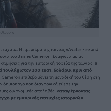
db.com
τυχαία. Η πρεμιέρα της ταινίας «Avatar Fire and
ουσία του James Cameron. Σύμφωνα με τις
τιμήσεις για την εμπορική πορεία της ταινίας,
ο
ά τουλάχιστον 200 εκατ. δολάρια πριν από
s Cameron επιβεβαιώνει τη μοναδική του θέση στη
αν δημιουργό που διαχρονικά έθεσε την
σμες οικονομικές απολαβές,
καταφέρνοντας
εγχο με εμπορικές επιτυχίες ιστορικών