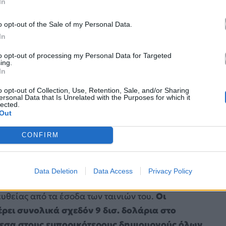
In
 ανησυχία του για τους ΑΙ ηθοποιούς
o opt-out of the Sale of my Personal Data.
In
to opt-out of processing my Personal Data for Targeted
ing.
In
o opt-out of Collection, Use, Retention, Sale, and/or Sharing
ersonal Data that Is Unrelated with the Purposes for which it
lected.
Out
CONFIRM
Data Deletion
Data Access
Privacy Policy
 μοναδικός σκηνοθέτης αυτής της λίστας που
υθείας από τα έσοδα των ταινιών του.
Οι
ει συνολικά σχεδόν 9 δισ. δολάρια στο
μεσα στους εμπορικότερους δημιουργούς όλων