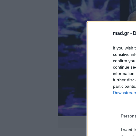
mad.gr -
D
If you wish 
sensitive in
confirm you
continue se
information 
further disc
participants
Downstream 
Persona
Πηγή: 
I want t