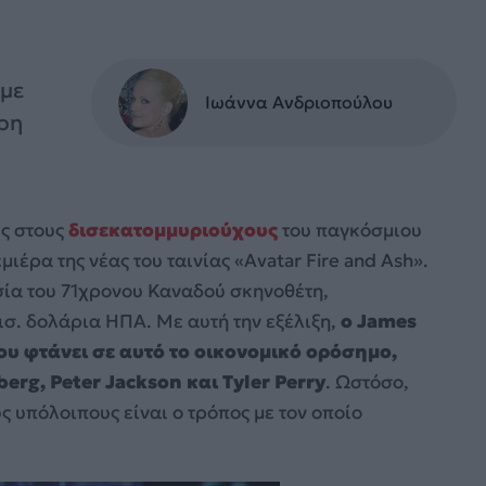
 με
Ιωάννα Ανδριοπούλου
άρη
ς στους
δισεκατομμυριούχους
του παγκόσμιου
ιέρα της νέας του ταινίας «Avatar Fire and Ash».
σία του 71χρονου Καναδού σκηνοθέτη,
ισ. δολάρια ΗΠΑ. Με αυτή την εξέλιξη,
ο James
ου φτάνει σε αυτό το οικονομικό ορόσημο,
erg, Peter Jackson και Tyler Perry
. Ωστόσο,
 υπόλοιπους είναι ο τρόπος με τον οποίο