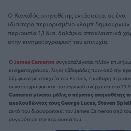
Ο Καναδός σκηνοθέτης εντάσσεται σε ένα
ιδιαίτερα περιορισμένο κλαμπ δημιουργών
περιουσία 1,1 δισ. δολάρια αποκλειστικά χ
στην κινηματογραφική του επιτυχία
Ο
James Cameron
συγκαταλέγεται πλέον επισήμω
κινηματογράφου, λίγες εβδομάδες πριν από την πρεμ
Σύμφωνα με στοιχεία του Forbes, η καθαρή περιου
σεναριογράφου και παραγωγού ανέρχεται στα 1,1 δ
Cameron γίνεται μόλις ο πέμπτος σκηνοθέτης π
ακολουθώντας τους George Lucas, Steven Spielb
αυτό που διαφοροποιεί τον James Cameron από τους
συγκρότησε την περιουσία του.