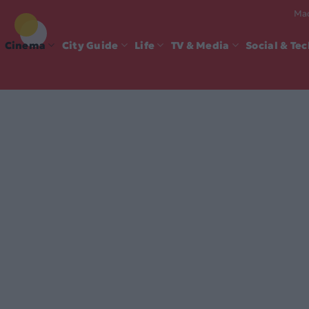
Mad
Cinema
City Guide
Life
TV & Media
Social & Te