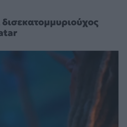
ι δισεκατομμυριούχος
atar