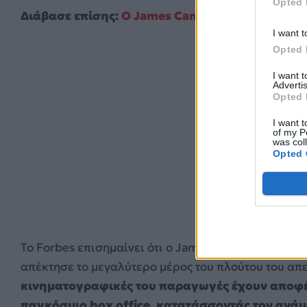
Opted 
Διάβασε επίσης:
Ο James Cameron εκφράζει την
I want t
Opted 
I want 
Advertis
Opted 
I want t
of my P
was col
Opted 
Το Forbes επισημαίνει ότι ο James Cameron είναι ο
απέκτησε το μεγαλύτερο μέρος του πλούτου του απε
κινηματογραφικές του παραγωγές έχουν αποφέρ
παγκόσμιο box office, κατατάσσοντάς τον ανά