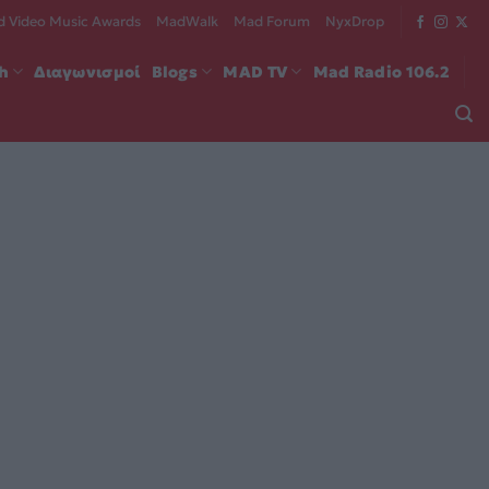
 Video Music Awards
MadWalk
Mad Forum
NyxDrop
ch
Διαγωνισμοί
Blogs
MAD TV
Mad Radio 106.2