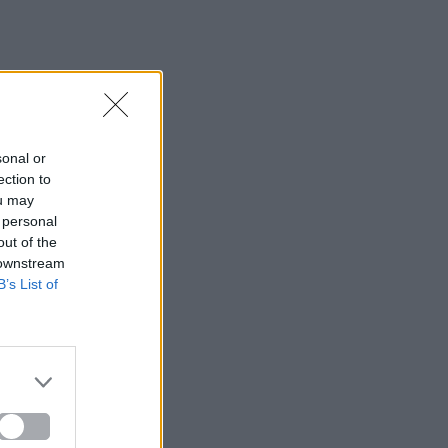
sonal or
ection to
ou may
 personal
out of the
 downstream
B’s List of