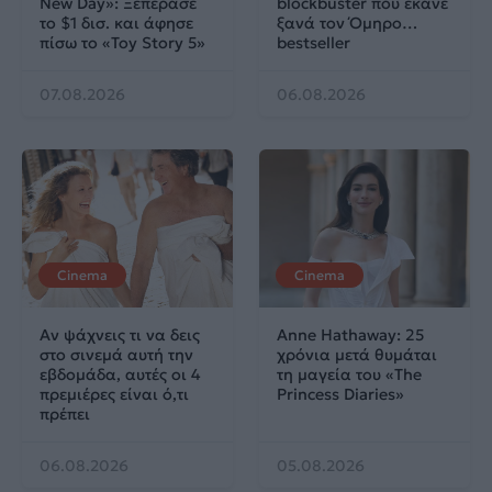
New Day»: Ξεπέρασε
blockbuster που έκανε
το $1 δισ. και άφησε
ξανά τον Όμηρο…
πίσω το «Toy Story 5»
bestseller
07.08.2026
06.08.2026
Cinema
Cinema
Αν ψάχνεις τι να δεις
Anne Hathaway: 25
στο σινεμά αυτή την
χρόνια μετά θυμάται
εβδομάδα, αυτές οι 4
τη μαγεία του «The
πρεμιέρες είναι ό,τι
Princess Diaries»
πρέπει
06.08.2026
05.08.2026