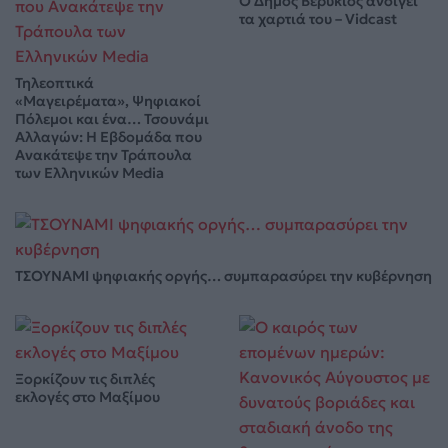
Ο Δήμος Βερύκιος ανοίγει
τα χαρτιά του – Vidcast
Τηλεοπτικά
«Μαγειρέματα», Ψηφιακοί
Πόλεμοι και ένα… Τσουνάμι
Αλλαγών: Η Εβδομάδα που
Ανακάτεψε την Τράπουλα
των Ελληνικών Media
ΤΣΟΥΝΑΜΙ ψηφιακής οργής… συμπαρασύρει την κυβέρνηση
Ξορκίζουν τις διπλές
εκλογές στο Μαξίμου