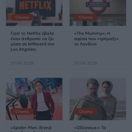
Cinema
Cinema
Γιατί το Netflix έβαλε
«The Mummy»: Η
έναν άνθρωπο να ζει
αφίσα που «τρόμαξε»
μέσα σε billboard στο
το Λονδίνο
Los Angeles;
07.08.2026
07.08.2026
Cinema
Cinema
«Spider-Man: Brand
«Οδύσσεια»: Το