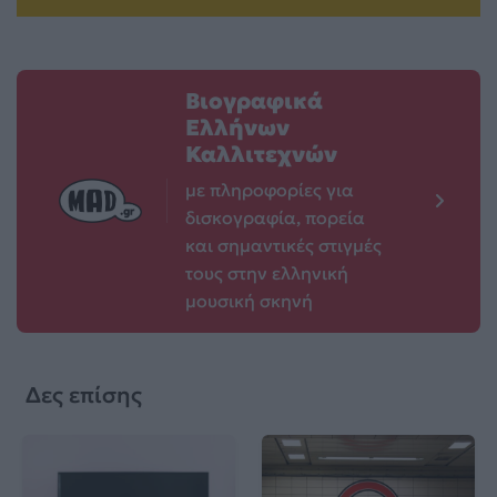
Βιογραφικά
Ελλήνων
Καλλιτεχνών
με πληροφορίες για
δισκογραφία, πορεία
και σημαντικές στιγμές
τους στην ελληνική
μουσική σκηνή
Δες επίσης