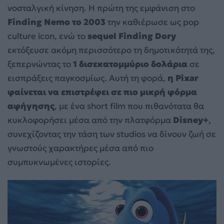
νοσταλγική κίνηση. Η πρώτη της εμφάνιση στο
Finding Nemo το 2003
την καθιέρωσε ως pop
culture icon, ενώ το
sequel Finding Dory
εκτόξευσε ακόμη περισσότερο τη δημοτικότητά της,
ξεπερνώντας το
1 δισεκατομμύριο δολάρια
σε
εισπράξεις παγκοσμίως. Αυτή τη φορά,
η Pixar
φαίνεται να επιστρέφει σε πιο μικρή φόρμα
αφήγησης
, με ένα short film που πιθανότατα θα
κυκλοφορήσει μέσα από την πλατφόρμα
Disney+
,
συνεχίζοντας την τάση των studios να δίνουν ζωή σε
γνωστούς χαρακτήρες μέσα από πιο
συμπυκνωμένες ιστορίες.