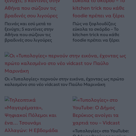
Πεινάς και εσύ μετά το
Πώς να ξεφλουδίζεις
ξενύχτι; 5 καντίνες στην
εύκολα το σκόρδο – Το
Αθήνα που σώζουν τις
kitchen trick που κάθε
βραδινές σου λιγούρες
foodie πρέπει να ξέρει
Οι «Τυπολογίες» περνούν στην εικόνα, έχοντας ως πρώτο
καλεσμένο στο νέο vidcast τον Παύλο Μαρινάκη
«Τυπολογίες» στο YouTube: