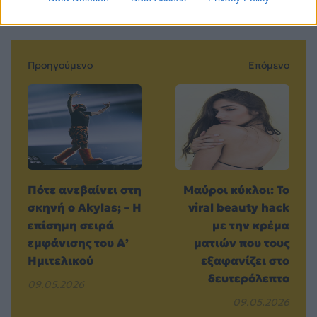
Προηγούμενο
Επόμενο
Πότε ανεβαίνει στη
Μαύροι κύκλοι: Το
σκηνή ο Akylas; – Η
viral beauty hack
επίσημη σειρά
με την κρέμα
εμφάνισης του Α’
ματιών που τους
Ημιτελικού
εξαφανίζει στο
δευτερόλεπτο
09.05.2026
09.05.2026