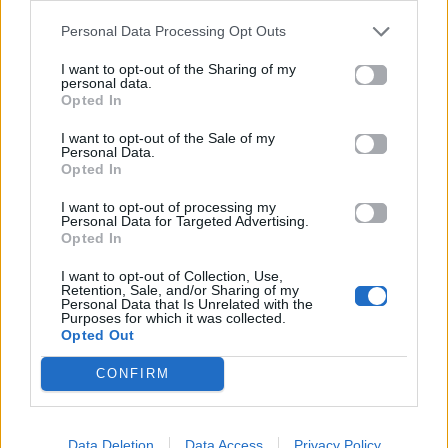
Για σχόλια, μηνύματα ή φωτογραφικό υλικό
σχετικά με το
Mad.gr
, επισκεφτείτε μας στο
Personal Data Processing Opt Outs
Facebook
, επικοινωνήστε μέσω
Twitter
ή
I want to opt-out of the Sharing of my
ακολουθήστε μας στο
Instagram
.
personal data.
Opted In
Dory
Ellen DeGeneres
ΤΑΙΝΙΑ
I want to opt-out of the Sale of my
Personal Data.
Opted In
Ακολουθήστε το
Mad.gr στο Google
I want to opt-out of processing my
News
Personal Data for Targeted Advertising.
Opted In
Ακολουθήστε το
I want to opt-out of Collection, Use,
Retention, Sale, and/or Sharing of my
Mad.gr στο MSN
Personal Data that Is Unrelated with the
Purposes for which it was collected.
Opted Out
CONFIRM
Μοιράσου αυτό το άρθρο
Data Deletion
Data Access
Privacy Policy