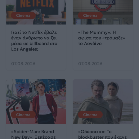
Cinema
Cinema
Γιατί το Netflix έβαλε
«The Mummy»: Η
έναν άνθρωπο να ζει
αφίσα που «τρόμαξε»
μέσα σε billboard στο
το Λονδίνο
Los Angeles;
07.08.2026
07.08.2026
Cinema
Cinema
«Spider-Man: Brand
«Οδύσσεια»: Το
New Day»: Ξεπέρασε
blockbuster που έκανε