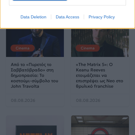
Δες επίσης
Data Deletion
Data Access
Privacy Policy
Cinema
Cinema
Από το «Πυρετός το
«The Matrix 5»: Ο
Σαββατόβραδο» στη
Keanu Reeves
δημοπρασία: Το
ετοιμάζεται να
κοστούμι-σύμβολο του
επιστρέψει ως Neo στο
John Travolta
θρυλικό franchise
08.08.2026
08.08.2026