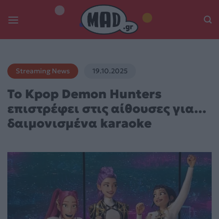
Skip
to
content
Streaming News
19.10.2025
Το Kpop Demon Hunters
επιστρέφει στις αίθουσες για…
δαιμονισμένα karaoke