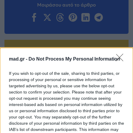
Μοιράσου αυτό το άρθρο
Προηγούμενο
Επόμενο
mad.gr -
Do Not Process My Personal Information
If you wish to opt-out of the sale, sharing to third parties, or
processing of your personal or sensitive information for
targeted advertising by us, please use the below opt-out
section to confirm your selection. Please note that after your
opt-out request is processed you may continue seeing
Πιάσε
Ο Luc Besson βάζει
interest-based ads based on personal information utilized by
χαρτομάντηλα! Η
τον Al Pacino ξανά
us or personal information disclosed to third parties prior to
νέα viral ταινία του
στη Μαφία
your opt-out. You may separately opt-out of the further
disclosure of your personal information by third parties on the
Netflix που
19.10.2025
IAB’s list of downstream participants. This information may
ενθαρρύνει την