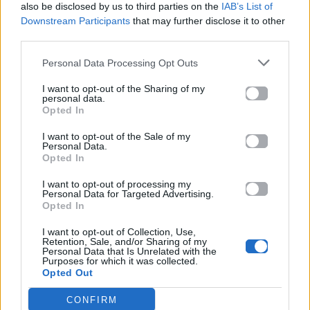
also be disclosed by us to third parties on the
IAB’s List of
υιοθεσία
Downstream Participants
that may further disclose it to other
αδέσποτων ζώων
third parties.
19.10.2025
Personal Data Processing Opt Outs
I want to opt-out of the Sharing of my
personal data.
Opted In
Βιογραφικά
I want to opt-out of the Sale of my
Personal Data.
Ελλήνων
Opted In
Καλλιτεχνών
I want to opt-out of processing my
με πληροφορίες για
Personal Data for Targeted Advertising.
δισκογραφία, πορεία
Opted In
και σημαντικές στιγμές
I want to opt-out of Collection, Use,
τους στην ελληνική
Retention, Sale, and/or Sharing of my
Personal Data that Is Unrelated with the
μουσική σκηνή
Purposes for which it was collected.
Opted Out
CONFIRM