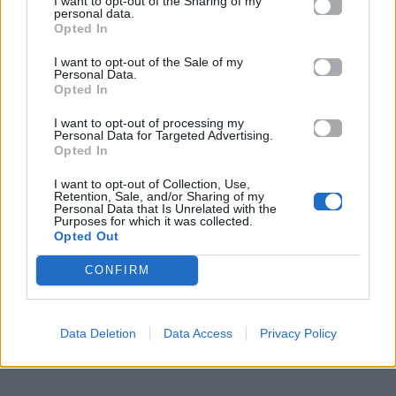
I want to opt-out of the Sharing of my
personal data.
Αν και ηγείται του ομώνυμου συγκροτήματος, η
Opted In
αποψινή της solo εμφάνιση απέδειξε ότι μπορεί να
I want to opt-out of the Sale of my
γεμίσει τη σκηνή μόνη της, μετατρέποντας το
Personal Data.
Opted In
προσωπικό της project «Donbasgrl» και τις
παραδοσιακές της επιρροές σε μια
παγκόσμια
I want to opt-out of processing my
Personal Data for Targeted Advertising.
μουσική γλώσσα
.
Opted In
I want to opt-out of Collection, Use,
Retention, Sale, and/or Sharing of my
Personal Data that Is Unrelated with the
Purposes for which it was collected.
Opted Out
CONFIRM
Data Deletion
Data Access
Privacy Policy