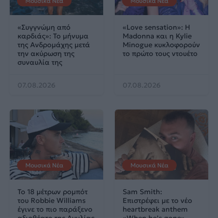
Μουσικά Νέα
Μουσικά Νέα
«Συγγνώμη από
«Love sensation»: Η
καρδιάς»: Το μήνυμα
Madonna και η Kylie
της Ανδρομάχης μετά
Minogue κυκλοφορούν
την ακύρωση της
το πρώτο τους ντουέτο
συναυλία της
07.08.2026
07.08.2026
Μουσικά Νέα
Μουσικά Νέα
Το 18 μέτρων ρομπότ
Sam Smith:
του Robbie Williams
Επιστρέφει με το νέο
έγινε το πιο παράξενο
heartbreak anthem