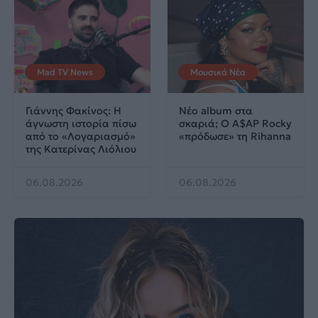
Mad TV News
Μουσικά Νέα
Γιάννης Φακίνος: Η
Νέο album στα
άγνωστη ιστορία πίσω
σκαριά; Ο A$AP Rocky
από το «Λογαριασμό»
«πρόδωσε» τη Rihanna
της Κατερίνας Λιόλιου
06.08.2026
06.08.2026