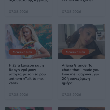
αξιοθέατο της Αγγλίας
«When he’s gone»
07.08.2026
07.08.2026
Μουσικά Νέα
Μουσικά Νέα
Η Zara Larsson και η
Ariana Grande: Το
Robyn γράφουν
«hate that i made you
ιστορία με το νέο pop
love me» σαρώνει για
anthem «Talk to me,
20ή συνεχόμενη
Zara»
ημέρα
07.08.2026
07.08.2026