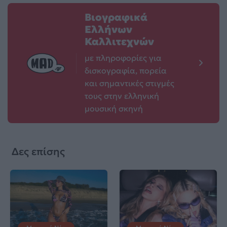
Βιογραφικά
Ελλήνων
Καλλιτεχνών
με πληροφορίες για
δισκογραφία, πορεία
και σημαντικές στιγμές
τους στην ελληνική
μουσική σκηνή
Δες επίσης