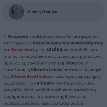
Ειρήνη Στόφυλα
Η
Ουκρανία
επιβεβαίωσε για άλλη μια φορά τον
τίτλο της ως η «
υπερδύναμη» του συναισθήματος
στη
Eurovision
, με τη
LELÉKA
να παραδίδει μια
από τις πιο συγκλονιστικές ερμηνείες της αποψινής
βραδιάς. Εμφανιζόμενη στη
12η θέση
του Β’
Ημιτελικού, η
Viktoria Leleka
μετέτρεψε τη σκηνή
της
Wiener Stadthalle
σε έναν ιερό χώρο μνήμης
και ελπίδας. Το
«Ridnym»
δεν ήταν απλώς ένα
τραγούδι, αλλά μια βαθιά ανθρώπινη κατάθεση
ψυχής που έκανε την αρένα της Βιέννης να
σωπάσει από δέος, πριν ξεσπάσει σε ένα