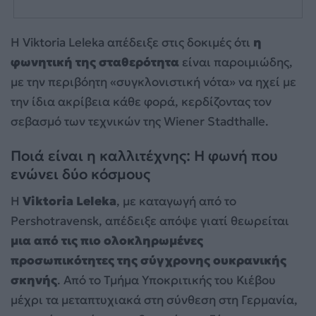
Η Viktoria Leleka απέδειξε στις δοκιμές ότι
η
φωνητική της σταθερότητα
είναι παροιμιώδης,
με την περιβόητη «συγκλονιστική νότα» να ηχεί με
την ίδια ακρίβεια κάθε φορά, κερδίζοντας τον
σεβασμό των τεχνικών της Wiener Stadthalle.
Ποιά είναι η καλλιτέχνης: Η φωνή που
ενώνει δύο κόσμους
Η
Viktoria Leleka
, με καταγωγή από το
Pershotravensk, απέδειξε απόψε γιατί θεωρείται
μια από τις πιο ολοκληρωμένες
προσωπικότητες της σύγχρονης ουκρανικής
σκηνής
. Από το Τμήμα Υποκριτικής του Κιέβου
μέχρι τα μεταπτυχιακά στη σύνθεση στη Γερμανία,