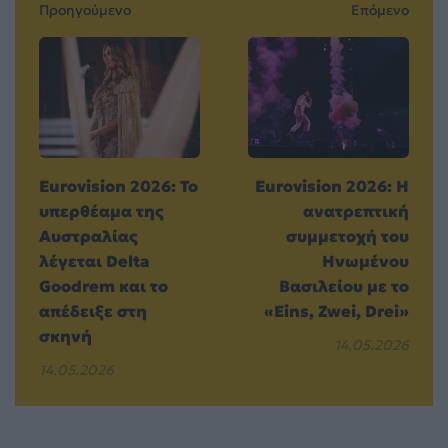
Προηγούμενο
Επόμενο
Eurovision 2026: Το
Eurovision 2026: Η
υπερθέαμα της
ανατρεπτική
Αυστραλίας
συμμετοχή του
λέγεται Delta
Ηνωμένου
Goodrem και το
Βασιλείου με το
απέδειξε στη
«Eins, Zwei, Drei»
σκηνή
14.05.2026
14.05.2026