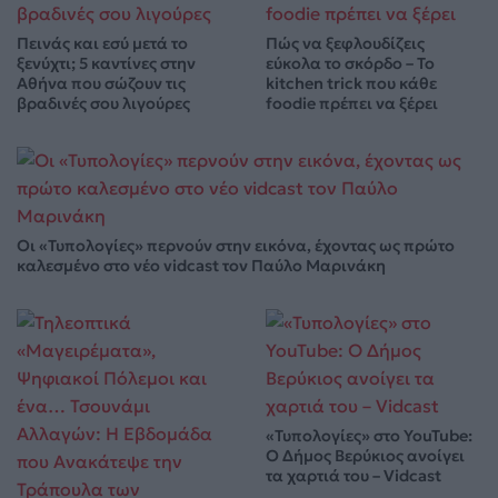
Πεινάς και εσύ μετά το
Πώς να ξεφλουδίζεις
ξενύχτι; 5 καντίνες στην
εύκολα το σκόρδο – Το
Αθήνα που σώζουν τις
kitchen trick που κάθε
βραδινές σου λιγούρες
foodie πρέπει να ξέρει
Οι «Τυπολογίες» περνούν στην εικόνα, έχοντας ως πρώτο
καλεσμένο στο νέο vidcast τον Παύλο Μαρινάκη
«Τυπολογίες» στο YouTube:
Ο Δήμος Βερύκιος ανοίγει
τα χαρτιά του – Vidcast