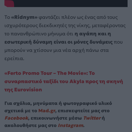
Το
«Ridnym»
φαντάζει πλέον ως ένας από τους
ισχυρότερους διεκδικητές της νίκης, μεταφέροντας
το πανανθρώπινο μήνυμα ότι
η αγάπη και η
εσωτερική δύναμη είναι οι μόνες δυνάμεις
που
μπορούν να χτίσουν μια νέα αρχή πάνω στα
ερείπια.
«Ferto Promo Tour – The Movie»: Το
συναρπαστικό ταξίδι του Akyla προς τη σκηνή
της Eurovision
Για σχόλια, μηνύματα ή φωτογραφικό υλικό
σχετικά με το
Mad.gr
, επισκεφτείτε μας στο
Facebook
, επικοινωνήστε μέσω
Twitter
ή
ακολουθήστε μας στο
Instagram
.