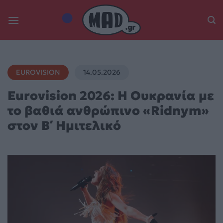
Skip
to
content
EUROVISION
14.05.2026
Eurovision 2026: Η Ουκρανία με
το βαθιά ανθρώπινο «Ridnym»
στον Β΄ Ημιτελικό