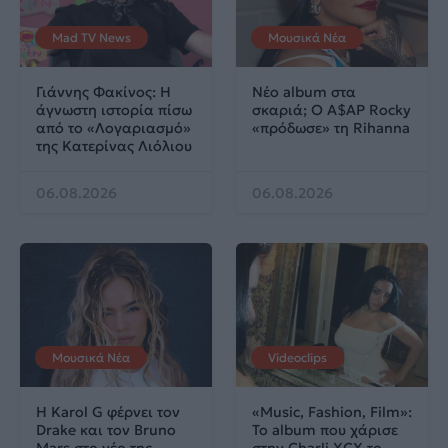
Mad TV News
Μουσικά Νέα
Γιάννης Φακίνος: Η
Νέο album στα
άγνωστη ιστορία πίσω
σκαριά; Ο A$AP Rocky
από το «Λογαριασμό»
«πρόδωσε» τη Rihanna
της Κατερίνας Λιόλιου
06.08.2026
06.08.2026
Μουσικά Νέα
Videoclips
Η Karol G φέρνει τον
«Music, Fashion, Film»:
Drake και τον Bruno
Το album που χάρισε