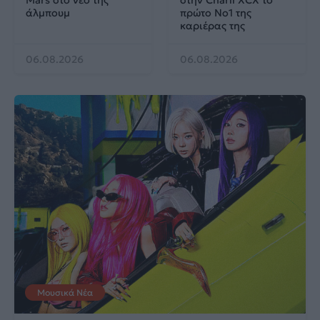
Mars στο νέο της
στην Charli XCX το
άλμπουμ
πρώτο No1 της
καριέρας της
06.08.2026
06.08.2026
Μουσικά Νέα