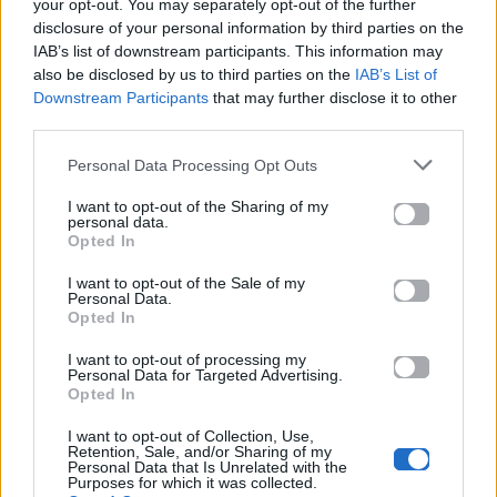
your opt-out. You may separately opt-out of the further
τους στην ελληνική
disclosure of your personal information by third parties on the
μουσική σκηνή
IAB’s list of downstream participants. This information may
also be disclosed by us to third parties on the
IAB’s List of
Downstream Participants
that may further disclose it to other
third parties.
Δες επίσης
Personal Data Processing Opt Outs
I want to opt-out of the Sharing of my
personal data.
Opted In
I want to opt-out of the Sale of my
Personal Data.
Μουσικά Νέα
Μουσικά Νέα
Opted In
I want to opt-out of processing my
Το 18 μέτρων ρομπότ
Sam Smith:
Personal Data for Targeted Advertising.
του Robbie Williams
Επιστρέφει με το νέο
Opted In
έγινε το πιο παράξενο
heartbreak anthem
αξιοθέατο της Αγγλίας
«When he’s gone»
I want to opt-out of Collection, Use,
Retention, Sale, and/or Sharing of my
Personal Data that Is Unrelated with the
07.08.2026
07.08.2026
Purposes for which it was collected.