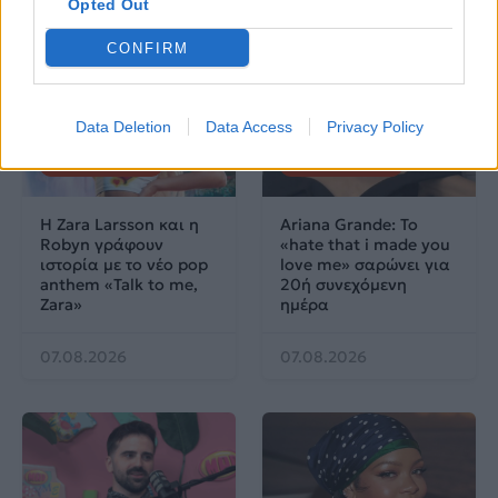
Opted Out
CONFIRM
Data Deletion
Data Access
Privacy Policy
Μουσικά Νέα
Μουσικά Νέα
Η Zara Larsson και η
Ariana Grande: Το
Robyn γράφουν
«hate that i made you
ιστορία με το νέο pop
love me» σαρώνει για
anthem «Talk to me,
20ή συνεχόμενη
Zara»
ημέρα
07.08.2026
07.08.2026