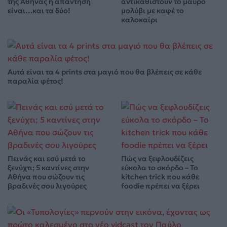
της Αθήνας η απάντηση
αντικαθιστούν το μαύρο
είναι…και τα δύο!
μολύβι με καφέ το
καλοκαίρι
Αυτά είναι τα 4 prints στα μαγιό που θα βλέπεις σε κάθε
παραλία φέτος!
Πεινάς και εσύ μετά το
Πώς να ξεφλουδίζεις
ξενύχτι; 5 καντίνες στην
εύκολα το σκόρδο – Το
Αθήνα που σώζουν τις
kitchen trick που κάθε
βραδινές σου λιγούρες
foodie πρέπει να ξέρει