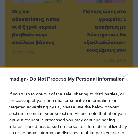
Θες να
Πόλλες ώρες στο
αδυνατίσεις; Αυτοί
γραφείο; 3
οι 6 ξηροί καρποί
ασκήσεις με
βοηθούν στην
λάστιχο που θα
απώλεια βάρους
«ξεκλειδώσουν»
τους ώμους σου
17.05.2026
17.05.2026
mad.gr -
Do Not Process My Personal Information
Βιογραφικά
If you wish to opt-out of the sale, sharing to third parties, or
processing of your personal or sensitive information for
Ελλήνων
targeted advertising by us, please use the below opt-out
Καλλιτεχνών
section to confirm your selection. Please note that after your
με πληροφορίες για
opt-out request is processed you may continue seeing
interest-based ads based on personal information utilized by
δισκογραφία, πορεία
us or personal information disclosed to third parties prior to
και σημαντικές στιγμές