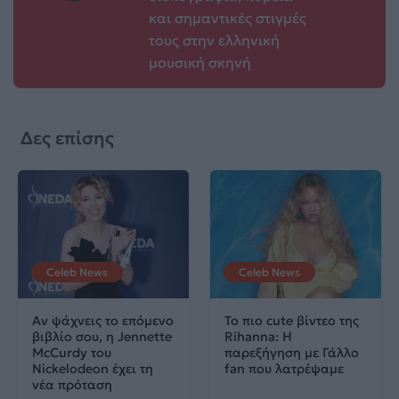
και σημαντικές στιγμές
τους στην ελληνική
μουσική σκηνή
Δες επίσης
Celeb News
Celeb News
Αν ψάχνεις το επόμενο
Το πιο cute βίντεο της
βιβλίο σου, η Jennette
Rihanna: Η
McCurdy του
παρεξήγηση με Γάλλο
Nickelodeon έχει τη
fan που λατρέψαμε
νέα πρόταση