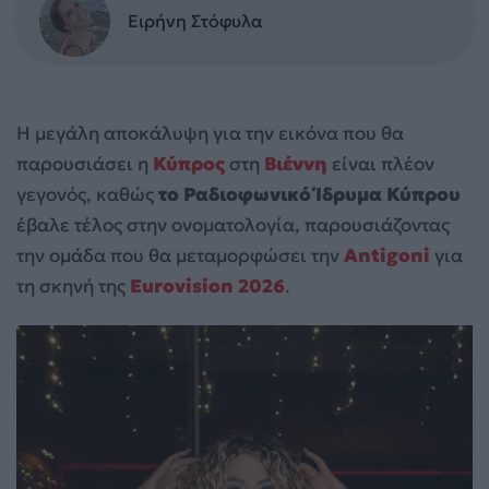
Ειρήνη Στόφυλα
Η μεγάλη αποκάλυψη για την εικόνα που θα
παρουσιάσει η
Κύπρος
στη
Βιέννη
είναι πλέον
γεγονός, καθώς
το Ραδιοφωνικό Ίδρυμα Κύπρου
έβαλε τέλος στην ονοματολογία, παρουσιάζοντας
την ομάδα που θα μεταμορφώσει την
Antigoni
για
τη σκηνή της
Eurovision 2026
.