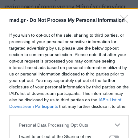
αντίστροφη μέτρηση για τον Μάιο έχει ξεκινήσει
και, αν κρίνουμε από τους συντελεστές, η Κύπρος
mad.gr -
Do Not Process My Personal Information
είναι ήδη νικήτρια στις εντυπώσεις.
If you wish to opt-out of the sale, sharing to third parties, or
Αντιγόνη-Ελένη Φουρέιρα: Η πρώτη κοινή
processing of your personal or sensitive information for
εμφάνιση που έγινε viral στα social media
targeted advertising by us, please use the below opt-out
section to confirm your selection. Please note that after your
opt-out request is processed you may continue seeing
interest-based ads based on personal information utilized by
Για σχόλια, μηνύματα ή φωτογραφικό υλικό
us or personal information disclosed to third parties prior to
σχετικά με το
Mad.gr
, επισκεφτείτε μας στο
your opt-out. You may separately opt-out of the further
Facebook
, επικοινωνήστε μέσω
Twitter
ή
disclosure of your personal information by third parties on the
IAB’s list of downstream participants. This information may
ακολουθήστε μας στο
Instagram
.
also be disclosed by us to third parties on the
IAB’s List of
Downstream Participants
that may further disclose it to other
Antigoni Buxton
Eurovision 2026
NatarGeorgiou
outfit
third parties.
Αντιγόνη
ΚΥΠΡΟΣ
Personal Data Processing Opt Outs
Ακολουθήστε το
I want to opt-out of the Sharing of my
Mad.gr στο Google