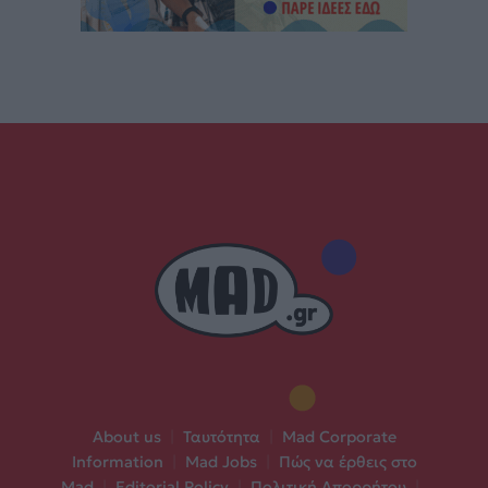
About us
|
Ταυτότητα
|
Mad Corporate
Information
|
Mad Jobs
|
Πώς να έρθεις στο
Mad
|
Editorial Policy
|
Πολιτική Απορρήτου
|