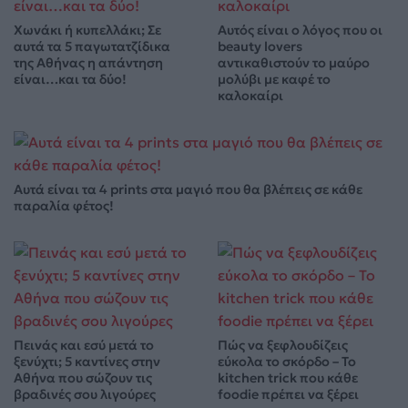
Χωνάκι ή κυπελλάκι; Σε
Αυτός είναι ο λόγος που οι
αυτά τα 5 παγωτατζίδικα
beauty lovers
της Αθήνας η απάντηση
αντικαθιστούν το μαύρο
είναι…και τα δύο!
μολύβι με καφέ το
καλοκαίρι
Αυτά είναι τα 4 prints στα μαγιό που θα βλέπεις σε κάθε
παραλία φέτος!
Πεινάς και εσύ μετά το
Πώς να ξεφλουδίζεις
ξενύχτι; 5 καντίνες στην
εύκολα το σκόρδο – Το
Αθήνα που σώζουν τις
kitchen trick που κάθε
βραδινές σου λιγούρες
foodie πρέπει να ξέρει