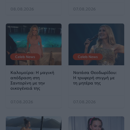
08.08.2026
07.08.2026
Celeb News
Celeb News
Καλομοίρα: Η μαγική
Νατάσα Θεοδωρίδου:
απόδραση στη
Η τρυφερή στιγμή με
Σαντορίνη με την
τη μητέρα της
οικογένειά της
07.08.2026
07.08.2026