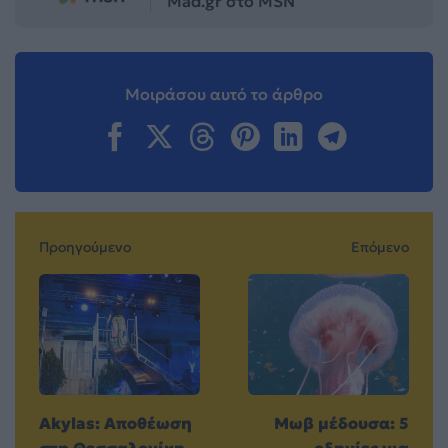
Mad.gr στο MSN
Μοιράσου αυτό το άρθρο
Προηγούμενο
Επόμενο
Akylas: Αποθέωση
Μωβ μέδουσα: 5
στη Θεσσαλονίκη
οδηγίες για