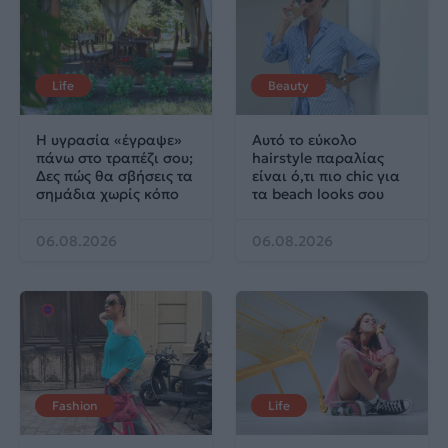
Life
Beauty
Η υγρασία «έγραψε»
Αυτό το εύκολο
πάνω στο τραπέζι σου;
hairstyle παραλίας
Δες πώς θα σβήσεις τα
είναι ό,τι πιο chic για
σημάδια χωρίς κόπο
τα beach looks σου
06.08.2026
06.08.2026
Fashion
Life