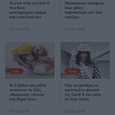
Το viral trick της Gen Z
Τσακώνεσαι συνέχεια;
που δίνει
Ίσως φταις
ακαταμάχητο σχήμα
περισσότερο απ’ όσο
στα oversized σου
νομίζεις
06.08.2026
05.08.2026
Life
Food
Τα 3 ζώδια που μόλις
Πώς να φτιάξεις το
ακούσουν τη λέξη
αγαπημένο φαγητό
«δέσμευση» κάνουν
της Cardi B στο σπίτι
ένα βήμα πίσω
σε λίγα λεπτά
05.08.2026
05.08.2026