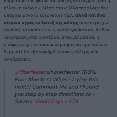
κομματιών του φυτού απευθείας στο δέρμα είναι η
έλλειψη ελέγχου. Μέσα στα φύλλα της αλόης δεν
υπάρχει μόνο το ευεργετικό τζελ,
αλλά και ένα
κίτρινο υγρό, το λάτεξ της αλόης
(που περιέχει
αλοΐνη), το οποίο είναι γνωστό ερεθιστικό. Αν δεν
αποστραγγιστεί σωστά και επαγγελματικά, η
επαφή του με το πρόσωπο μπορεί να προκαλέσει
δερματίτιδα εξ επαφής ή έντονες αλλεργικές
αντιδράσεις.
@filterlessera
ingredients: 100%
Pure Aloe Vera Whose trying this
next?! Comment Me and I’ll send
you step by step directions xo –
Sarah
♬ Good Days – SZA