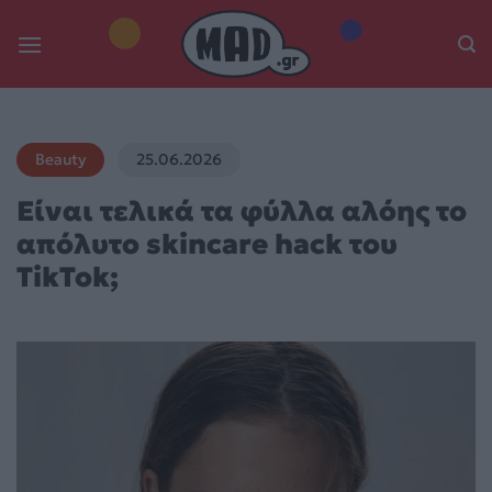
Skip
to
content
Beauty
25.06.2026
Είναι τελικά τα φύλλα αλόης το
απόλυτο skincare hack του
TikTok;