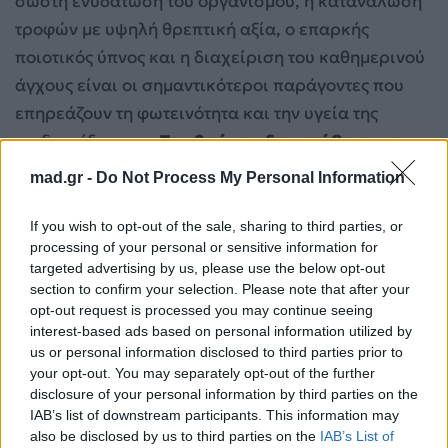
σωστή ενυδάτωση του οργανισμού, η κατανάλωση
τροφών με υψηλή θρεπτική αξία, ο επαρκής
ποιοτικός ύπνος και η διαχείριση του καθημερινού
άγχους είναι οι σημαντικότεροι παράγοντες που
επηρεάζουν τη φωτεινότητα και την υγεία της
επιδερμίδας σου.
Το «θαύμα» δεν κρύβεται σε
ένα φύλλο αλόης
, αλλά στη φροντίδα που
mad.gr -
Do Not Process My Personal Information
προσφέρεις στο σώμα σου συνολικά.
If you wish to opt-out of the sale, sharing to third parties, or
processing of your personal or sensitive information for
targeted advertising by us, please use the below opt-out
section to confirm your selection. Please note that after your
opt-out request is processed you may continue seeing
interest-based ads based on personal information utilized by
us or personal information disclosed to third parties prior to
your opt-out. You may separately opt-out of the further
disclosure of your personal information by third parties on the
IAB’s list of downstream participants. This information may
also be disclosed by us to third parties on the
IAB’s List of