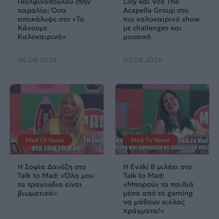
Γκολφινοπούλου στην
Lilly και Vox The
παραλία; Όσα
Acapella Group στο
αποκάλυψε στο «Το
πιο καλοκαιρινό show
Κάνουμε
με challenges και
Καλοκαιρινό»
μουσική
04.08.2026
03.08.2026
Mad TV News
Mad TV News
H Σοφία Δανέζη στο
Η Evaki B μιλάει στο
Talk to Mad: «Όλα μου
Talk to Mad:
τα τραγούδια είναι
«Μπορούν τα παιδιά
βιωματικά»
μέσα από το gaming
να μάθουν κιόλας
πράγματα!»