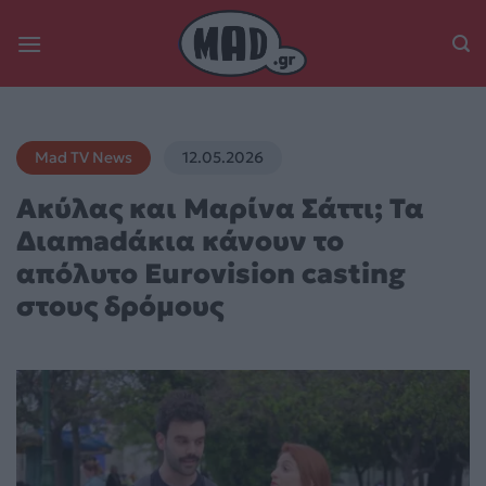
Skip
to
content
Mad TV News
12.05.2026
Ακύλας και Μαρίνα Σάττι; Τα
Διαmadάκια κάνουν το
απόλυτο Eurovision casting
στους δρόμους