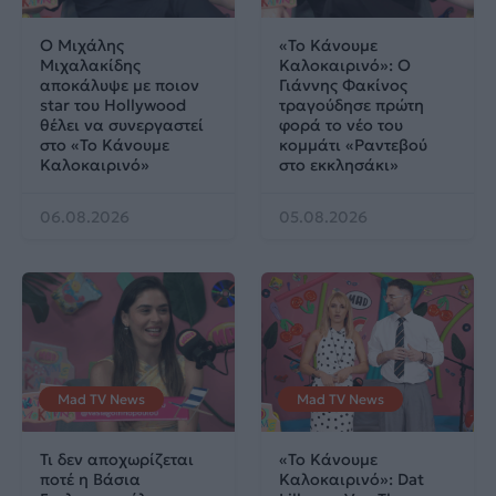
Ο Μιχάλης
«Το Κάνουμε
Μιχαλακίδης
Καλοκαιρινό»: Ο
αποκάλυψε με ποιον
Γιάννης Φακίνος
star του Hollywood
τραγούδησε πρώτη
θέλει να συνεργαστεί
φορά το νέο του
στο «Το Κάνουμε
κομμάτι «Ραντεβού
Καλοκαιρινό»
στο εκκλησάκι»
06.08.2026
05.08.2026
Mad TV News
Mad TV News
Τι δεν αποχωρίζεται
«Το Κάνουμε
ποτέ η Βάσια
Καλοκαιρινό»: Dat