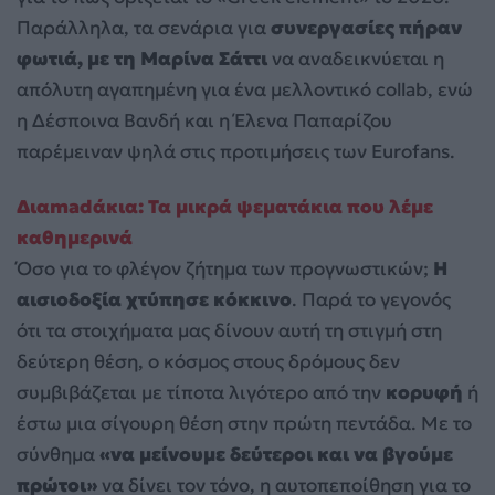
Παράλληλα, τα σενάρια για
συνεργασίες πήραν
φωτιά, με τη Μαρίνα Σάττι
να αναδεικνύεται η
απόλυτη αγαπημένη για ένα μελλοντικό collab, ενώ
η Δέσποινα Βανδή και η Έλενα Παπαρίζου
παρέμειναν ψηλά στις προτιμήσεις των Eurofans.
Διαmadάκια: Τα μικρά ψεματάκια που λέμε
καθημερινά
Όσο για το φλέγον ζήτημα των προγνωστικών;
Η
αισιοδοξία χτύπησε κόκκινο
. Παρά το γεγονός
ότι τα στοιχήματα μας δίνουν αυτή τη στιγμή στη
δεύτερη θέση, ο κόσμος στους δρόμους δεν
συμβιβάζεται με τίποτα λιγότερο από την
κορυφή
ή
έστω μια σίγουρη θέση στην πρώτη πεντάδα. Με το
σύνθημα
«να μείνουμε δεύτεροι και να βγούμε
πρώτοι»
να δίνει τον τόνο, η αυτοπεποίθηση για το