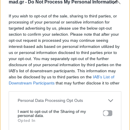
mad.gr -
Do Not Process My Personal Information
If you wish to opt-out of the sale, sharing to third parties, or
processing of your personal or sensitive information for
Βιογραφικά
targeted advertising by us, please use the below opt-out
Ελλήνων
section to confirm your selection. Please note that after your
Καλλιτεχνών
opt-out request is processed you may continue seeing
interest-based ads based on personal information utilized by
με πληροφορίες για
us or personal information disclosed to third parties prior to
δισκογραφία, πορεία
your opt-out. You may separately opt-out of the further
και σημαντικές στιγμές
disclosure of your personal information by third parties on the
IAB’s list of downstream participants. This information may
τους στην ελληνική
also be disclosed by us to third parties on the
IAB’s List of
μουσική σκηνή
Downstream Participants
that may further disclose it to other
third parties.
Personal Data Processing Opt Outs
Δες επίσης
I want to opt-out of the Sharing of my
personal data.
Opted In