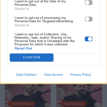
I want to opt-out of the Sale of my
Personal Data.
Opted In
Mad TV News
Mad TV News
I want to opt-out of processing my
Personal Data for Targeted Advertising.
Opted In
«Το Κάνουμε
Γιάννης Φακίνος: Η
Καλοκαιρινό»: Η
άγνωστη ιστορία πίσω
I want to opt-out of Collection, Use,
Θεώνη Τάκου άνοιξε
από το «Λογαριασμό»
Retention, Sale, and/or Sharing of my
την καλοκαιρινή της
της Κατερίνας Λιόλιου
Personal Data that Is Unrelated with the
Purposes for which it was collected.
τσάντα και αποκάλυψε
Opted Out
τα αγαπημένα της
essentials
CONFIRM
07.08.2026
06.08.2026
Data Deletion
Data Access
Privacy Policy
Mad TV News
Mad TV News