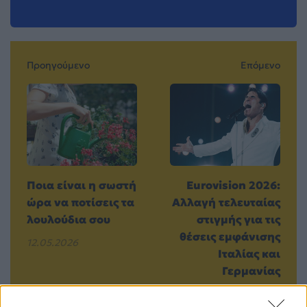
Προηγούμενο
Επόμενο
Ποια είναι η σωστή
Eurovision 2026:
ώρα να ποτίσεις τα
Αλλαγή τελευταίας
λουλούδια σου
στιγμής για τις
θέσεις εμφάνισης
12.05.2026
Ιταλίας και
Γερμανίας
12.05.2026