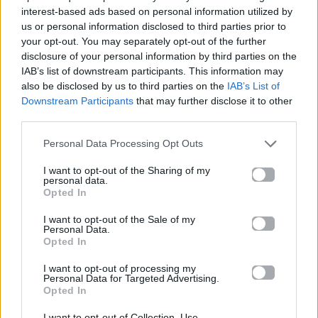
interest-based ads based on personal information utilized by
δισκογραφία, πορεία
us or personal information disclosed to third parties prior to
και σημαντικές στιγμές
your opt-out. You may separately opt-out of the further
τους στην ελληνική
disclosure of your personal information by third parties on the
μουσική σκηνή
IAB’s list of downstream participants. This information may
also be disclosed by us to third parties on the
IAB’s List of
Downstream Participants
that may further disclose it to other
third parties.
Δες επίσης
Personal Data Processing Opt Outs
I want to opt-out of the Sharing of my
personal data.
Opted In
I want to opt-out of the Sale of my
Personal Data.
Μουσικά Νέα
Μουσικά Νέα
Opted In
I want to opt-out of processing my
Ο Πέτρος Ιακωβίδης
Η Madonna έφτασε
Personal Data for Targeted Advertising.
θα γίνει «Παγκόσμιο
στο No1 με το «Love
Opted In
Φαινόμενο» –
sensation» – Το hit που
Backstage από το νέο
αξίζει να μπει στη
I want to opt-out of Collection, Use,