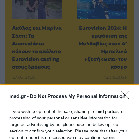
Ακύλας και Μαρίνα
Eurovision 2026: Η
Σάττι; Τα
εμφάνιση της
Διαmadάκια
Μολδαβίας στον Α’
κάνουν το απόλυτο
Ημιτελικό
Eurovision casting
«ξεσήκωσε» τον
στους δρόμους
κόσμο
12.05.2026
12.05.2026
mad.gr -
Do Not Process My Personal Information
Βιογραφικά
If you wish to opt-out of the sale, sharing to third parties, or
processing of your personal or sensitive information for
Ελλήνων
targeted advertising by us, please use the below opt-out
Καλλιτεχνών
section to confirm your selection. Please note that after your
με πληροφορίες για
opt-out request is processed you may continue seeing