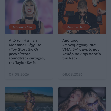
Μουσικά Νέα
Μουσικά Νέα
Από το «Hannah
Από τους
Montana» μέχρι το
«Μονομάχους» στα
«Toy Story 5»: Οι
VMA: 5+1 στιγμές που
μεγαλύτερες
καθόρισαν την πορεία
soundtrack επιτυχίες
του Rack
της Taylor Swift
09.08.2026
08.08.2026