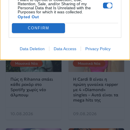
του video clip
λίστα σου
Retention, Sale, and/or Sharing of my
Personal Data that Is Unrelated with the
Purposes for which it was collected.
10.08.2026
10.08.2026
Opted Out
CONFIRM
Data Deletion
Data Access
Privacy Policy
Μουσικά Νέα
Μουσικά Νέα
Πώς η Rihanna σπάει
Η Cardi B είναι η
κάθε ρεκόρ στο
πρώτη γυναίκα rapper
Spotify χωρίς νέο
με 4 «Diamond»
άλμπουμ
singles – Αυτά είναι τα
mega hits της
10.08.2026
09.08.2026