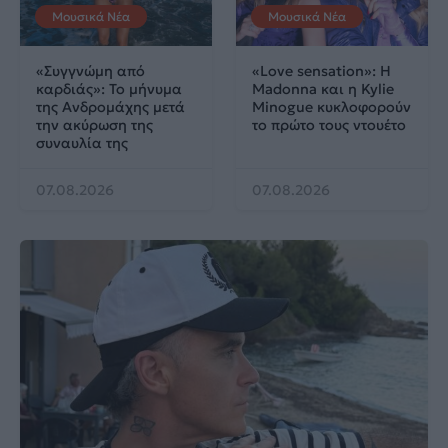
Μουσικά Νέα
Μουσικά Νέα
«Συγγνώμη από
«Love sensation»: Η
καρδιάς»: Το μήνυμα
Madonna και η Kylie
της Ανδρομάχης μετά
Minogue κυκλοφορούν
την ακύρωση της
το πρώτο τους ντουέτο
συναυλία της
07.08.2026
07.08.2026