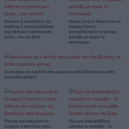
Χωνάκι ή κυπελλάκι; Σε
Αυτός είναι ο λόγος που οι
αυτά τα 5 παγωτατζίδικα
beauty lovers
της Αθήνας η απάντηση
αντικαθιστούν το μαύρο
είναι…και τα δύο!
μολύβι με καφέ το
καλοκαίρι
Αυτά είναι τα 4 prints στα μαγιό που θα βλέπεις σε κάθε
παραλία φέτος!
Πεινάς και εσύ μετά το
Πώς να ξεφλουδίζεις
ξενύχτι; 5 καντίνες στην
εύκολα το σκόρδο – Το