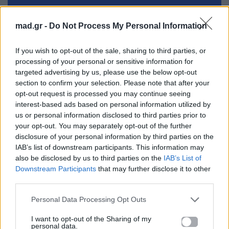
Μοιράσου αυτό το άρθρο
mad.gr -
Do Not Process My Personal Information
If you wish to opt-out of the sale, sharing to third parties, or
processing of your personal or sensitive information for
targeted advertising by us, please use the below opt-out
section to confirm your selection. Please note that after your
Προηγούμενο
Επόμενο
opt-out request is processed you may continue seeing
interest-based ads based on personal information utilized by
us or personal information disclosed to third parties prior to
your opt-out. You may separately opt-out of the further
disclosure of your personal information by third parties on the
IAB’s list of downstream participants. This information may
also be disclosed by us to third parties on the
IAB’s List of
Downstream Participants
that may further disclose it to other
third parties.
Το bachelorette
Διαγωνιζόμενη στο
party της Ami
Your Face Sounds
Personal Data Processing Opt Outs
Yiami που έγινε
Familiar Κροατίας
I want to opt-out of the Sharing of my
viral
έγινε Άννα Βίσση
personal data.