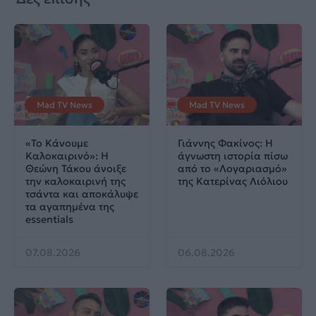
Mad TV News
Mad TV News
«Το Κάνουμε
Γιάννης Φακίνος: Η
Καλοκαιρινό»: Η
άγνωστη ιστορία πίσω
Θεώνη Τάκου άνοιξε
από το «Λογαριασμό»
την καλοκαιρινή της
της Κατερίνας Λιόλιου
τσάντα και αποκάλυψε
τα αγαπημένα της
essentials
07.08.2026
06.08.2026