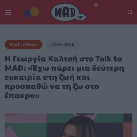
Skip
to
content
Mad TV News
27.04.2026
Η Γεωργία Καλτσή στο Talk to
MAD: «Έχω πάρει μια δεύτερη
ευκαιρία στη ζωή και
προσπαθώ να τη ζω στο
έπακρο»