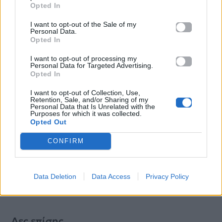
και έκλεψε την
Opted In
27.04.2026
παράσταση
I want to opt-out of the Sale of my
Personal Data.
27.04.2026
Opted In
I want to opt-out of processing my
Personal Data for Targeted Advertising.
Opted In
Βιογραφικά
I want to opt-out of Collection, Use,
Ελλήνων
Retention, Sale, and/or Sharing of my
Personal Data that Is Unrelated with the
Καλλιτεχνών
Purposes for which it was collected.
Opted Out
με πληροφορίες για
δισκογραφία, πορεία
CONFIRM
και σημαντικές στιγμές
τους στην ελληνική
Data Deletion
Data Access
Privacy Policy
μουσική σκηνή
Δες επίσης