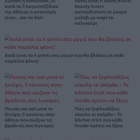
Χωνάκι ή κυπελλάκι; Σε
Αυτός είναι ο λόγος που οι
αυτά τα 5 παγωτατζίδικα
beauty lovers
της Αθήνας η απάντηση
αντικαθιστούν το μαύρο
είναι…και τα δύο!
μολύβι με καφέ το
καλοκαίρι
Αυτά είναι τα 4 prints στα μαγιό που θα βλέπεις σε κάθε
παραλία φέτος!
Πεινάς και εσύ μετά το
Πώς να ξεφλουδίζεις
ξενύχτι; 5 καντίνες στην
εύκολα το σκόρδο – Το
Αθήνα που σώζουν τις
kitchen trick που κάθε
βραδινές σου λιγούρες
foodie πρέπει να ξέρει