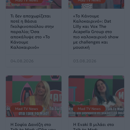
Mad TV News
Mad TV News
Τι δεν αποχωρίζεται
«Το Κάνουμε
ποτέ η Βάσια
Καλοκαιρινό»: Dat
Γκολφινοπούλου στην
Lilly και Vox The
παραλία; Όσα
Acapella Group στο
αποκάλυψε στο «Το
πιο καλοκαιρινό show
Κάνουμε
με challenges και
Καλοκαιρινό»
μουσική
04.08.2026
03.08.2026
Mad TV News
Mad TV News
H Σοφία Δανέζη στο
Η Evaki B μιλάει στο
Talk to Mad: «Όλα μου
Talk to Mad: