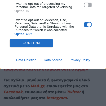
I want to opt-out of processing my
Personal Data for Targeted Advertising.
Opted In
I want to opt-out of Collection, Use,
Retention, Sale, and/or Sharing of my
Personal Data that Is Unrelated with the
Purposes for which it was collected.
Opted Out
CONFIRM
Data Deletion
Data Access
Privacy Policy
H Μελίνα Ασλανίδου στο ΟΚ!: «Ετοιμάζω νέα
τραγούδια και δεν σταματώ ούτε στιγμή»
Για σχόλια, μηνύματα ή φωτογραφικό υλικό
σχετικά με το
Mad.gr
, επισκεφτείτε μας στο
Facebook
, επικοινωνήστε μέσω
Twitter
ή
ακολουθήστε μας στο
Instagram
.