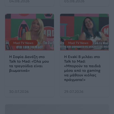
04.08.2026
03.08.2026
Mad TV News
Mad TV News
H Σοφία Δανέζη στο
Η Evaki B μιλάει στο
Talk to Mad: «Όλα μου
Talk to Mad:
τα τραγούδια είναι
«Μπορούν τα παιδιά
βιωματικά»
μέσα από το gaming
να μάθουν κιόλας
πράγματα!»
30.07.2026
29.07.2026