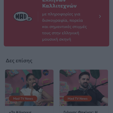
Καλλιτεχνών
με πληροφορίες για
δισκογραφία, πορεία
και σημαντικές στιγμές
τους στην ελληνική
μουσική σκηνή
Δες επίσης
Mad TV News
Mad TV News
«Το Κάνουμε
Γιάννης Φακίνος: Η