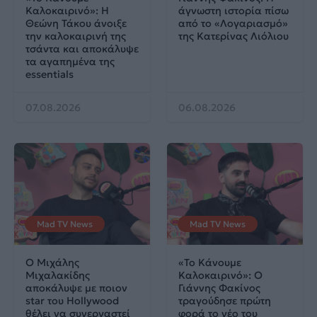
Καλοκαιρινό»: Η
άγνωστη ιστορία πίσω
Θεώνη Τάκου άνοιξε
από το «Λογαριασμό»
την καλοκαιρινή της
της Κατερίνας Λιόλιου
τσάντα και αποκάλυψε
τα αγαπημένα της
essentials
07.08.2026
06.08.2026
Mad TV News
Mad TV News
Ο Μιχάλης
«Το Κάνουμε
Μιχαλακίδης
Καλοκαιρινό»: Ο
αποκάλυψε με ποιον
Γιάννης Φακίνος
star του Hollywood
τραγούδησε πρώτη
θέλει να συνεργαστεί
φορά το νέο του