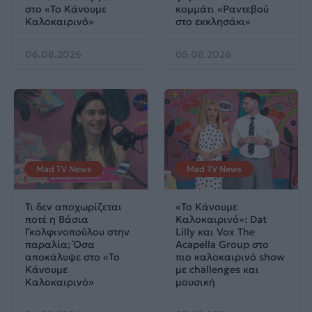
στο «Το Κάνουμε
κομμάτι «Ραντεβού
Καλοκαιρινό»
στο εκκλησάκι»
06.08.2026
05.08.2026
Mad TV News
Mad TV News
Τι δεν αποχωρίζεται
«Το Κάνουμε
ποτέ η Βάσια
Καλοκαιρινό»: Dat
Γκολφινοπούλου στην
Lilly και Vox The
παραλία; Όσα
Acapella Group στο
αποκάλυψε στο «Το
πιο καλοκαιρινό show
Κάνουμε
με challenges και
Καλοκαιρινό»
μουσική