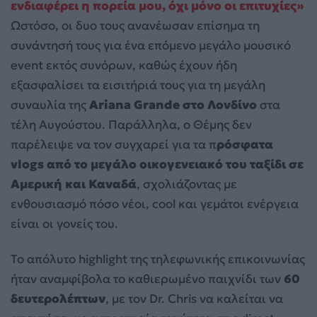
ενδιαφέρει η πορεία μου, όχι μόνο οι επιτυχίες»
Ωστόσο, οι δυο τους ανανέωσαν επίσημα τη
συνάντησή τους για ένα επόμενο μεγάλο μουσικό
event εκτός συνόρων, καθώς έχουν ήδη
εξασφαλίσει τα εισιτήριά τους για τη μεγάλη
συναυλία της
Ariana Grande στο Λονδίνο
στα
τέλη Αυγούστου. Παράλληλα, ο Θέμης δεν
παρέλειψε να τον συγχαρεί για τα π
ρόσφατα
vlogs από το μεγάλο οικογενειακό του ταξίδι σε
Αμερική και Καναδά
, σχολιάζοντας με
ενθουσιασμό πόσο νέοι, cool και γεμάτοι ενέργεια
είναι οι γονείς του.
Το απόλυτο highlight της τηλεφωνικής επικοινωνίας
ήταν αναμφίβολα το καθιερωμένο παιχνίδι των
60
δευτερολέπτων
, με τον Dr. Chris να καλείται να