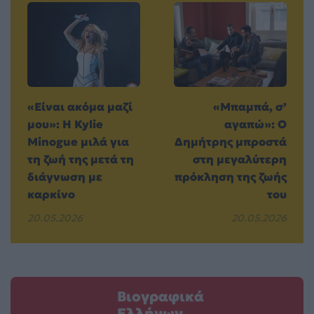
«Είναι ακόμα μαζί
«Μπαμπά, σ’
μου»: Η Kylie
αγαπώ»: Ο
Minogue μιλά για
Δημήτρης μπροστά
τη ζωή της μετά τη
στη μεγαλύτερη
διάγνωση με
πρόκληση της ζωής
καρκίνο
του
20.05.2026
20.05.2026
Βιογραφικά
Ελλήνων