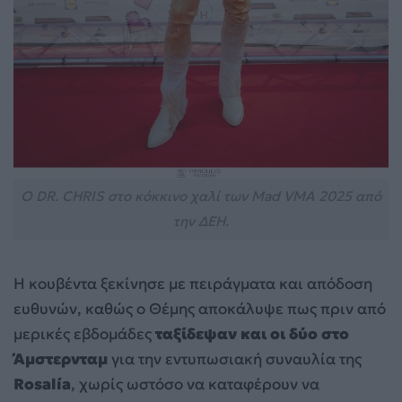
Ο DR. CHRIS στο κόκκινο χαλί των Mad VMA 2025 από
την ΔΕΗ.
Η κουβέντα ξεκίνησε με πειράγματα και απόδοση
ευθυνών, καθώς ο Θέμης αποκάλυψε πως πριν από
μερικές εβδομάδες
ταξίδεψαν και οι δύο στο
Άμστερνταμ
για την εντυπωσιακή συναυλία της
Rosalía
, χωρίς ωστόσο να καταφέρουν να