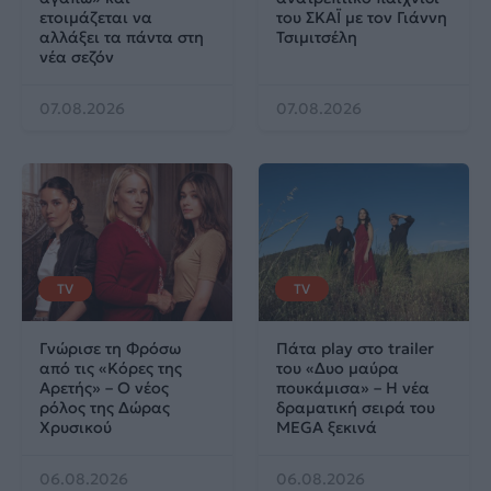
ετοιμάζεται να
του ΣΚΑΪ με τον Γιάννη
αλλάξει τα πάντα στη
Τσιμιτσέλη
νέα σεζόν
07.08.2026
07.08.2026
TV
TV
Γνώρισε τη Φρόσω
Πάτα play στο trailer
από τις «Κόρες της
του «Δυο μαύρα
Αρετής» – Ο νέος
πουκάμισα» – Η νέα
ρόλος της Δώρας
δραματική σειρά του
Χρυσικού
MEGA ξεκινά
06.08.2026
06.08.2026