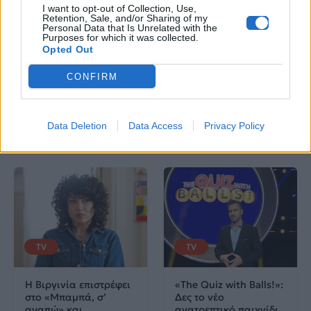
I want to opt-out of Collection, Use,
με πληροφορίες για
Retention, Sale, and/or Sharing of my
Personal Data that Is Unrelated with the
δισκογραφία, πορεία
Purposes for which it was collected.
και σημαντικές στιγμές
Opted Out
τους στην ελληνική
CONFIRM
μουσική σκηνή
Data Deletion
Data Access
Privacy Policy
Δες επίσης
TV
TV
Η Βιργινία επιστρέφει
«The Quiz with Balls!»:
στο «Μπαμπά, σ’
Δες το νέο
αγαπώ» και
ανατρεπτικό παιχνίδι