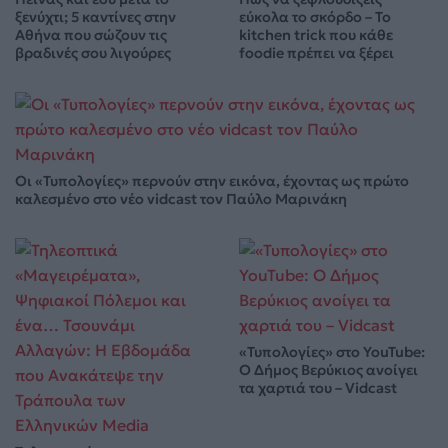
ξενύχτι; 5 καντίνες στην
εύκολα το σκόρδο – Το
Αθήνα που σώζουν τις
kitchen trick που κάθε
βραδινές σου λιγούρες
foodie πρέπει να ξέρει
Οι «Τυπολογίες» περνούν στην εικόνα, έχοντας ως πρώτο
καλεσμένο στο νέο vidcast τον Παύλο Μαρινάκη
«Τυπολογίες» στο YouTube:
Ο Δήμος Βερύκιος ανοίγει
τα χαρτιά του – Vidcast