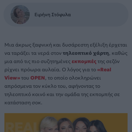
Ειρήνη Στόφυλα
Μια άκρως ξαφνική και δυσάρεστη εξέλιξη έρχεται
να ταράξει τα νερά στον
τηλεοπτικό χάρτη
, καθώς
μια από τις πιο συζητημένες
εκπομπές
της σεζόν
ρίχνει πρόωρα αυλαία. Ο λόγος για το
«Real
View»
του
OPEN
, το οποίο ολοκληρώνει
απρόσμενα τον κύκλο του, αφήνοντας το
τηλεοπτικό κοινό και την ομάδα της εκπομπής σε
κατάσταση σοκ.