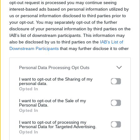
opt-out request is processed you may continue seeing
interest-based ads based on personal information utilized by
us or personal information disclosed to third parties prior to
your opt-out. You may separately opt-out of the further
disclosure of your personal information by third parties on the
IAB’s list of downstream participants. This information may
«Το ’χουμε» στον
Το «τελεσίγραφο»
also be disclosed by us to third parties on the
IAB’s List of
ΣΚΑΪ: Οι δηλώσεις
της Khloé
Downstream Participants
that may further disclose it to other
του Κώστα
Kardashian που
third parties.
Τσουρού για το
άλλαξε για πάντα
φινάλε
τη ζωή του Tristan
Personal Data Processing Opt Outs
Thompson
29.05.2026
I want to opt-out of the Sharing of my
personal data.
29.05.2026
Opted In
I want to opt-out of the Sale of my
Personal Data.
Opted In
Βιογραφικά
I want to opt-out of processing my
Personal Data for Targeted Advertising.
Ελλήνων
Opted In
Καλλιτεχνών