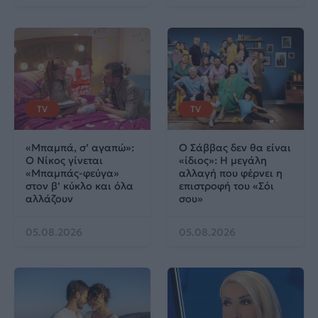
TV
TV
«Μπαμπά, σ’ αγαπώ»:
Ο Σάββας δεν θα είναι
Ο Νίκος γίνεται
«ίδιος»: Η μεγάλη
«Μπαμπάς-φεύγα»
αλλαγή που φέρνει η
στον β’ κύκλο και όλα
επιστροφή του «Σόι
αλλάζουν
σου»
05.08.2026
05.08.2026