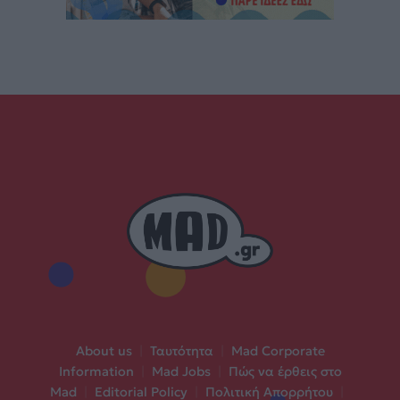
About us
|
Ταυτότητα
|
Mad Corporate
Information
|
Mad Jobs
|
Πώς να έρθεις στο
Mad
|
Editorial Policy
|
Πολιτική Απορρήτου
|