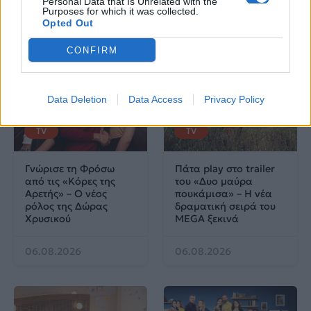
Personal Data that Is Unrelated with the
Purposes for which it was collected.
07.08.2026
07.08.2026
Opted Out
CONFIRM
Data Deletion
Data Access
Privacy Policy
TV
TV
Γνώρισε τη Φρόσω
Πάτα play στο trailer
από τις «Κόρες της
του «Δυο μαύρα
Αρετής» – Ο νέος
πουκάμισα» – Η νέα
ρόλος της Δώρας
δραματική σειρά του
Χρυσικού
MEGA ξεκινά
06.08.2026
06.08.2026