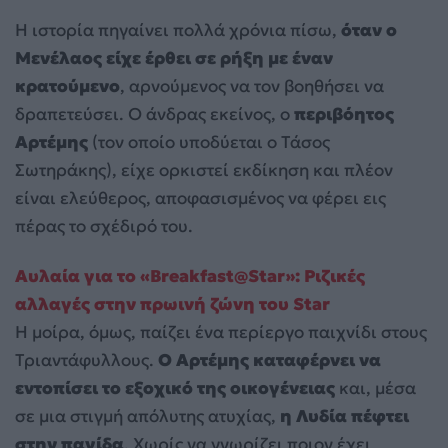
Η ιστορία πηγαίνει πολλά χρόνια πίσω,
όταν ο
Μενέλαος είχε έρθει σε ρήξη με έναν
κρατούμενο
, αρνούμενος να τον βοηθήσει να
δραπετεύσει. Ο άνδρας εκείνος, ο
περιβόητος
Αρτέμης
(τον οποίο υποδύεται ο Τάσος
Σωτηράκης), είχε ορκιστεί εκδίκηση και πλέον
είναι ελεύθερος, αποφασισμένος να φέρει εις
πέρας το σχέδιρό του.
Αυλαία για το «Breakfast@Star»: Ριζικές
αλλαγές στην πρωινή ζώνη του Star
Η μοίρα, όμως, παίζει ένα περίεργο παιχνίδι στους
Τριαντάφυλλους.
Ο Αρτέμης καταφέρνει να
εντοπίσει το εξοχικό της οικογένειας
και, μέσα
σε μια στιγμή απόλυτης ατυχίας,
η Λυδία πέφτει
στην παγίδα
. Χωρίς να γνωρίζει ποιον έχει