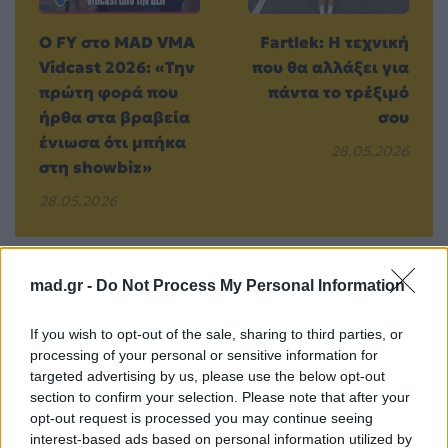
Ο FY στο MAD VMA
Fartlek: H τεχνική
Vidcast 2026: «Την
που θα αλλάξει για
πρώτη φορά που
πάντα το τρέξιμό
ήρθα στα βραβεία
σου
ένιωσα ότι μπήκα
28.05.2026
στη showbiz»
28.05.2026
mad.gr -
Do Not Process My Personal Information
Βιογραφικά
Ελλήνων
If you wish to opt-out of the sale, sharing to third parties, or
processing of your personal or sensitive information for
Καλλιτεχνών
targeted advertising by us, please use the below opt-out
με πληροφορίες για
section to confirm your selection. Please note that after your
δισκογραφία, πορεία
opt-out request is processed you may continue seeing
interest-based ads based on personal information utilized by
και σημαντικές στιγμές