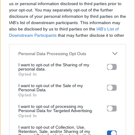
us or personal information disclosed to third parties prior to
τους στην ελληνική
your opt-out. You may separately opt-out of the further
μουσική σκηνή
disclosure of your personal information by third parties on the
IAB’s list of downstream participants. This information may
also be disclosed by us to third parties on the
IAB’s List of
Downstream Participants
that may further disclose it to other
Δες επίσης
third parties.
Personal Data Processing Opt Outs
I want to opt-out of the Sharing of my
personal data.
Opted In
TV
TV
I want to opt-out of the Sale of my
Personal Data.
Opted In
Η Βιργινία επιστρέφει
«The Quiz with Balls!»:
στο «Μπαμπά, σ’
Δες το νέο
I want to opt-out of processing my
Personal Data for Targeted Advertising.
αγαπώ» και
ανατρεπτικό παιχνίδι
Opted In
ετοιμάζεται να
του ΣΚΑΪ με τον Γιάννη
αλλάξει τα πάντα στη
Τσιμιτσέλη
I want to opt-out of Collection, Use,
νέα σεζόν
Retention, Sale, and/or Sharing of my