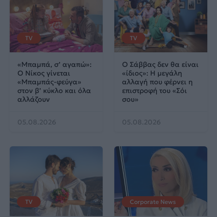
TV
TV
«Μπαμπά, σ’ αγαπώ»:
Ο Σάββας δεν θα είναι
Ο Νίκος γίνεται
«ίδιος»: Η μεγάλη
«Μπαμπάς-φεύγα»
αλλαγή που φέρνει η
στον β’ κύκλο και όλα
επιστροφή του «Σόι
αλλάζουν
σου»
05.08.2026
05.08.2026
TV
Corporate News