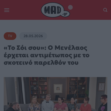
Skip
to
content
TV
28.05.2026
«Το Σόι σου»: Ο Μενέλαος
έρχεται αντιμέτωπος με το
σκοτεινό παρελθόν του