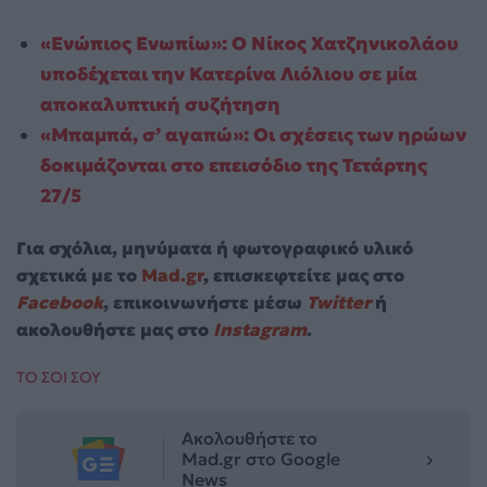
«Ενώπιος Ενωπίω»: Ο Νίκος Χατζηνικολάου
υποδέχεται την Κατερίνα Λιόλιου σε μία
αποκαλυπτική συζήτηση
«Μπαμπά, σ’ αγαπώ»: Οι σχέσεις των ηρώων
δοκιμάζονται στο επεισόδιο της Τετάρτης
27/5
Για σχόλια, μηνύματα ή φωτογραφικό υλικό
σχετικά με το
Mad.gr
, επισκεφτείτε μας στο
Facebook
, επικοινωνήστε μέσω
Twitter
ή
ακολουθήστε μας στο
Instagram
.
ΤΟ ΣΟΙ ΣΟΥ
Ακολουθήστε το
Mad.gr στο Google
News