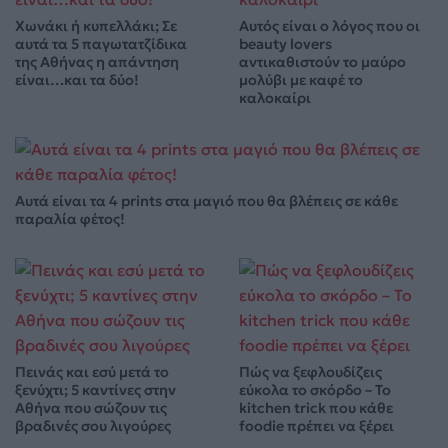
Χωνάκι ή κυπελλάκι; Σε
Αυτός είναι ο λόγος που οι
αυτά τα 5 παγωτατζίδικα
beauty lovers
της Αθήνας η απάντηση
αντικαθιστούν το μαύρο
είναι…και τα δύο!
μολύβι με καφέ το
καλοκαίρι
Αυτά είναι τα 4 prints στα μαγιό που θα βλέπεις σε κάθε
παραλία φέτος!
Πεινάς και εσύ μετά το
Πώς να ξεφλουδίζεις
ξενύχτι; 5 καντίνες στην
εύκολα το σκόρδο – Το
Αθήνα που σώζουν τις
kitchen trick που κάθε
βραδινές σου λιγούρες
foodie πρέπει να ξέρει