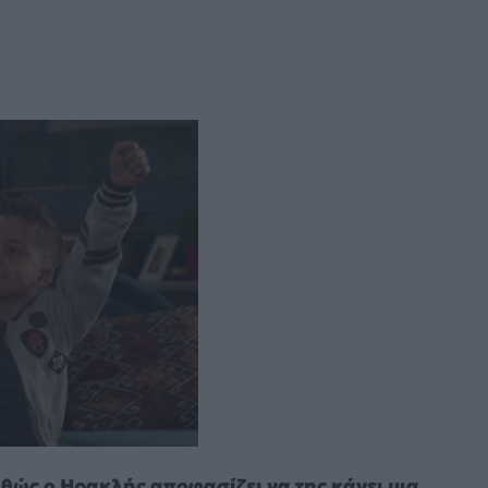
αθώς ο Ηρακλής αποφασίζει να της κάνει μια