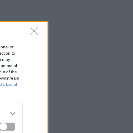
sonal or
ection to
ou may
 personal
out of the
 downstream
B’s List of