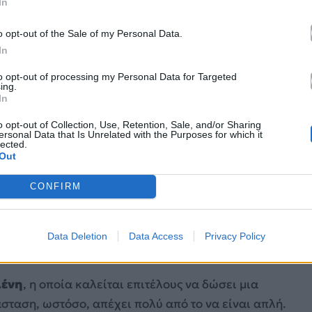
In
o opt-out of the Sale of my Personal Data.
In
to opt-out of processing my Personal Data for Targeted
ing.
In
o opt-out of Collection, Use, Retention, Sale, and/or Sharing
ersonal Data that Is Unrelated with the Purposes for which it
lected.
Out
CONFIRM
Data Deletion
Data Access
Privacy Policy
λένη
, η οποία καλείται επιτέλους να δώσει μια
σταση, ωστόσο, απέχει πολύ από το να είναι απλή.