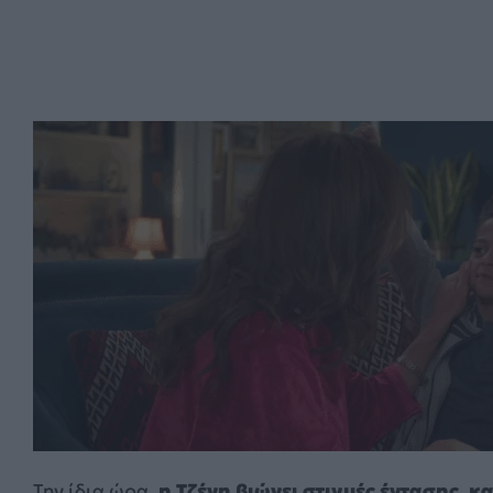
Την ίδια ώρα,
η Τζένη βιώνει στιγμές έντασης, κ