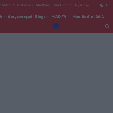
 Video Music Awards
MadWalk
Mad Forum
NyxDrop
ch
Διαγωνισμοί
Blogs
MAD TV
Mad Radio 106.2