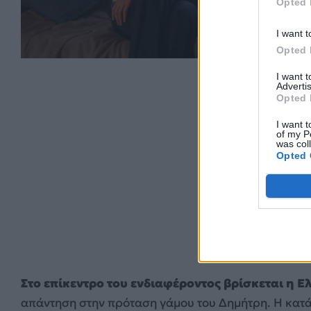
Opted 
I want t
Opted 
I want 
Advertis
Opted 
I want t
of my P
was col
Opted 
Στο επίκεντρο του ενδιαφέροντος βρίσκεται η Ε
απάντηση στην πρόταση γάμου του Δημήτρη. Η κατά