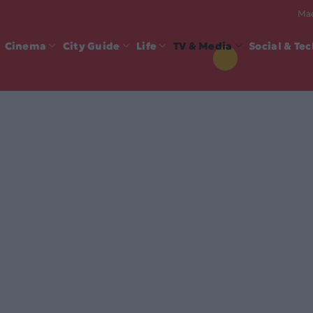
Mad
Cinema
City Guide
Life
TV & Media
Social & Te