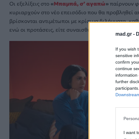
Οι εξελίξεις στο
«
Μπαμπά, σ’ αγαπώ
»
παίρνουν φω
κυριαρχούν στο νέο επεισόδιο που θα προβληθεί α
βρίσκονται αντιμέτωποι με κρίσιμα διλήμματα, καθώ
ενώ οι προτάσεις, είτε συναισθηματικές είτε πρακτ
mad.gr -
D
If you wish 
sensitive in
confirm you
continue se
information 
further disc
participants
Downstream 
Persona
I want t