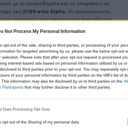
τιά, με τα συναισθήματα και τις αποφάσεις να
πόψε στις
21:00 στον Alpha
. Οι πρωταγωνιστές
ς οι ισορροπίες στις σχέσεις τους δοκιμάζονται,
ικές, φέρνουν τα πάνω κάτω.
o Not Process My Personal Information
to opt-out of the sale, sharing to third parties, or processing of your per
formation for targeted advertising by us, please use the below opt-out s
r selection. Please note that after your opt-out request is processed y
eing interest-based ads based on personal information utilized by us or
disclosed to third parties prior to your opt-out. You may separately opt-
losure of your personal information by third parties on the IAB’s list of
. This information may also be disclosed by us to third parties on the
IA
Participants
that may further disclose it to other third parties.
l Data Processing Opt Outs
o opt-out of the Sharing of my personal data.