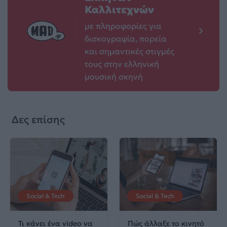
Καλλιτεχνών
με πληροφορίες για
δισκογραφία, πορεία
και σημαντικές στιγμές
τους στην ελληνική
μουσική σκηνή
Δες επίσης
Social & Tech
Social & Tech
Τι κάνει ένα video να
Πώς άλλαξε το κινητό