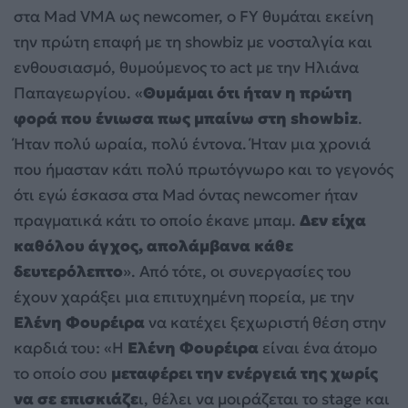
στα Mad VMA ως newcomer, ο FY θυμάται εκείνη
την πρώτη επαφή με τη showbiz με νοσταλγία και
ενθουσιασμό, θυμούμενος το act με την Ηλιάνα
Παπαγεωργίου. «
Θυμάμαι ότι ήταν η πρώτη
φορά που ένιωσα πως μπαίνω στη showbiz
.
Ήταν πολύ ωραία, πολύ έντονα. Ήταν μια χρονιά
που ήμασταν κάτι πολύ πρωτόγνωρο και το γεγονός
ότι εγώ έσκασα στα Mad όντας newcomer ήταν
πραγματικά κάτι το οποίο έκανε μπαμ.
Δεν είχα
καθόλου άγχος, απολάμβανα κάθε
δευτερόλεπτο
». Από τότε, οι συνεργασίες του
έχουν χαράξει μια επιτυχημένη πορεία, με την
Ελένη Φουρέιρα
να κατέχει ξεχωριστή θέση στην
καρδιά του: «Η
Ελένη Φουρέιρα
είναι ένα άτομο
το οποίο σου
μεταφέρει την ενέργειά της χωρίς
να σε επισκιάζε
ι, θέλει να μοιράζεται το stage και