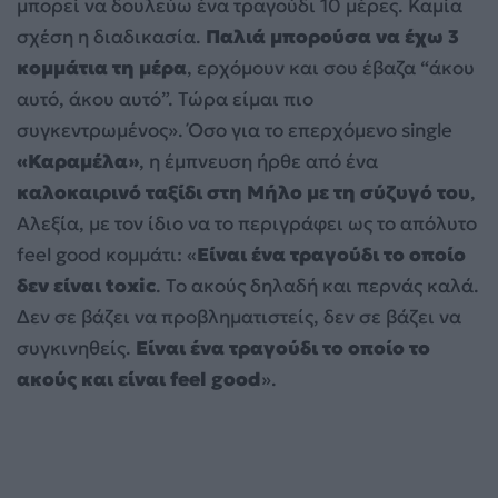
μπορεί να δουλεύω ένα τραγούδι 10 μέρες. Καμία
σχέση η διαδικασία.
Παλιά μπορούσα να έχω 3
κομμάτια τη μέρα
, ερχόμουν και σου έβαζα “άκου
αυτό, άκου αυτό”. Τώρα είμαι πιο
συγκεντρωμένος». Όσο για το επερχόμενο single
«Καραμέλα»
, η έμπνευση ήρθε από ένα
καλοκαιρινό ταξίδι στη Μήλο με τη σύζυγό του
,
Αλεξία, με τον ίδιο να το περιγράφει ως το απόλυτο
feel good κομμάτι: «
Είναι ένα τραγούδι το οποίο
δεν είναι toxic
. Το ακούς δηλαδή και περνάς καλά.
Δεν σε βάζει να προβληματιστείς, δεν σε βάζει να
συγκινηθείς.
Είναι ένα τραγούδι το οποίο το
ακούς και είναι feel good
».