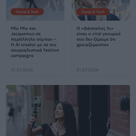
Social & Tech
Social & Tech
Miu Miu και
Ο «Δάσκαλος Λι»
Jacquemus σε
είναι ο viral γκουρού
παράλληλο σύμπαν –
που δεν ξέραμε ότι
Η AI creator με τα πιο
χρειαζόμασταν
σουρεαλιστικά fashion
campaigns
31.07.2026
31.07.2026