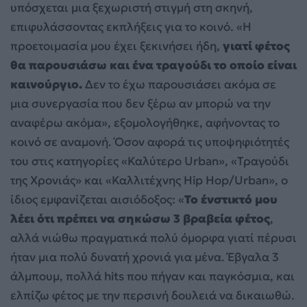
υπόσχεται μια ξεχωριστή στιγμή στη σκηνή,
επιφυλάσσοντας εκπλήξεις για το κοινό. «Η
προετοιμασία μου έχει ξεκινήσει ήδη,
γιατί φέτος
θα παρουσιάσω και ένα τραγούδι το οποίο είναι
καινούργιο.
Δεν το έχω παρουσιάσει ακόμα σε
μια συνεργασία που δεν ξέρω αν μπορώ να την
αναφέρω ακόμα», εξομολογήθηκε, αφήνοντας το
κοινό σε αναμονή. Όσον αφορά τις υποψηφιότητές
του στις κατηγορίες «Καλύτερο Urban», «Τραγούδι
της Χρονιάς» και «Καλλιτέχνης Hip Hop/Urban», ο
ίδιος εμφανίζεται αισιόδοξος: «
Το ένστικτό μου
λέει ότι πρέπει να σηκώσω 3 βραβεία φέτος
,
αλλά νιώθω πραγματικά πολύ όμορφα γιατί πέρυσι
ήταν μια πολύ δυνατή χρονιά για μένα. Έβγαλα 3
άλμπουμ, πολλά hits που πήγαν και παγκόσμια, και
ελπίζω φέτος με την περσινή δουλειά να δικαιωθώ.