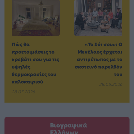
Πώς θα
«Το Σόι σου»: Ο
προετοιμάσεις το
Μενέλαος έρχεται
κρεβάτι σου για τις
αντιμέτωπος με το
υψηλές
σκοτεινό παρελθόν
θερμοκρασίες του
του
καλοκαιριού
28.05.2026
28.05.2026
Βιογραφικά
Ελλήνων