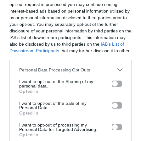
opt-out request is processed you may continue seeing
τους θέλεις.
Πρέπει να μάθουμε να δεχόμαστε τον
interest-based ads based on personal information utilized by
κόσμο, γιατί είμαστε ένα. Άμα δεν δέχομαι εσένα,
us or personal information disclosed to third parties prior to
είναι σαν να μη δέχομαι εμένα. Κατά κύριο λόγο,
your opt-out. You may separately opt-out of the further
disclosure of your personal information by third parties on the
αυτοί που δεν σε αποδέχονται, δεν δέχονται τον
IAB’s list of downstream participants. This information may
εαυτό τους». Τέλος, μοιράστηκε το δικό του safe
also be disclosed by us to third parties on the
IAB’s List of
place, αποκαλύπτοντας πως η
αποφόρτισή του
Downstream Participants
that may further disclose it to other
third parties.
βρίσκεται στο στούντιο
και στην ηρεμία που του
προσφέρει η κοινή ζωή με την Αλεξία, την οποία
Personal Data Processing Opt Outs
αποκαλεί την πηγή της έμπνευσής του.
I want to opt-out of the Sharing of my
personal data.
Opted In
I want to opt-out of the Sale of my
Personal Data.
Opted In
I want to opt-out of processing my
Personal Data for Targeted Advertising.
Opted In