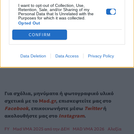
I want to opt-out of Collection, Use,
Retention, Sale, and/or Sharing of my
Personal Data that Is Unrelated with the
Purposes for which it was collected.
Opted Out
Πέτρος Συρίγος: Το σοβαρό τροχαίο που τον
CONFIRM
κράτησε εκτός «Super Κατερίνα»
«Ήμασταν παρέα, αλλά η μουσική μάς
ένωσε» – Η αποκάλυψη του Μιθριδάτη για τα
Data Deletion
Data Access
Privacy Policy
Ημισκούμπρια
Για σχόλια, μηνύματα ή φωτογραφικό υλικό
σχετικά με το
Mad.gr
, επισκεφτείτε μας στο
Facebook
, επικοινωνήστε μέσω
Twitter
ή
ακολουθήστε μας στο
Instagram
.
FY
Mad VMA 2025 από την ΔΕΗ
MAD VMA 2026
Αλεξία