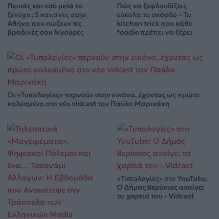
Πεινάς και εσύ μετά το
Πώς να ξεφλουδίζεις
ξενύχτι; 5 καντίνες στην
εύκολα το σκόρδο – Το
Αθήνα που σώζουν τις
kitchen trick που κάθε
βραδινές σου λιγούρες
foodie πρέπει να ξέρει
Οι «Τυπολογίες» περνούν στην εικόνα, έχοντας ως πρώτο
καλεσμένο στο νέο vidcast τον Παύλο Μαρινάκη
«Τυπολογίες» στο YouTube:
Ο Δήμος Βερύκιος ανοίγει
τα χαρτιά του – Vidcast