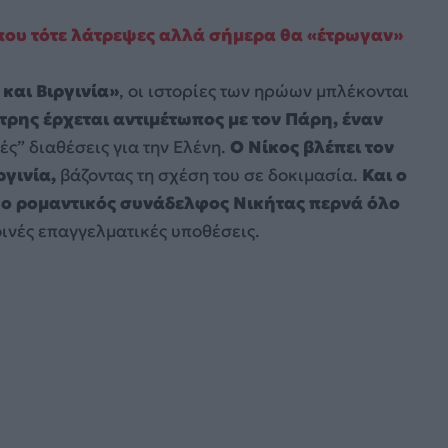
 που τότε λάτρεψες αλλά σήμερα θα «έτρωγαν»
 και Βιργινία»
, οι ιστορίες των ηρώων μπλέκονται
ρης έρχεται αντιμέτωπος με τον Πάρη, έναν
ς” διαθέσεις για την Ελένη.
Ο Νίκος βλέπει τον
ργινία,
βάζοντας τη σχέση του σε δοκιμασία.
Και ο
 ο ρομαντικός συνάδελφος Νικήτας περνά όλο
ινές επαγγελματικές υποθέσεις.