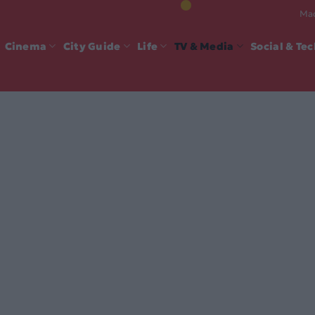
Mad
Cinema
City Guide
Life
TV & Media
Social & Te