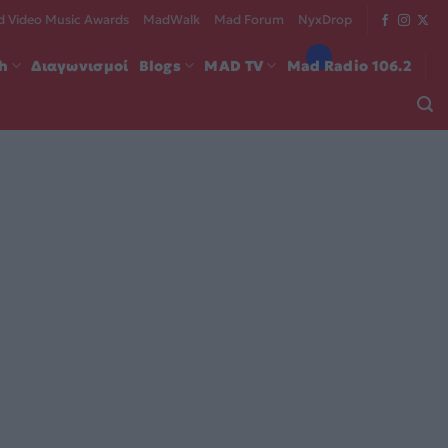
 Video Music Awards
MadWalk
Mad Forum
NyxDrop
ch
Διαγωνισμοί
Blogs
MAD TV
Mad Radio 106.2