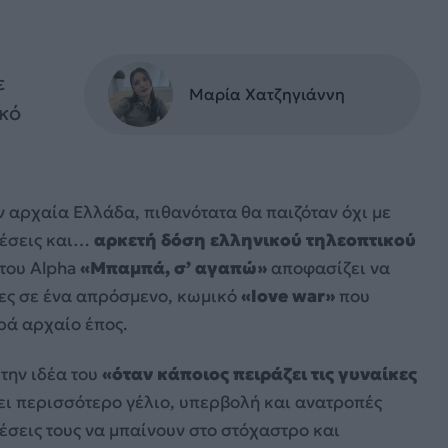
ε
Μαρία Χατζηγιάννη
κό
ν αρχαία Ελλάδα, πιθανότατα θα παιζόταν όχι με
χέσεις και…
αρκετή δόση ελληνικού τηλεοπτικού
 του Alpha
«Μπαμπά, σ’ αγαπώ»
αποφασίζει να
ωες σε ένα απρόσμενο, κωμικό
«love war»
που
ρά αρχαίο έπος.
 την ιδέα του
«όταν κάποιος πειράζει τις γυναίκες
χει περισσότερο γέλιο, υπερβολή και ανατροπές
έσεις τους να μπαίνουν στο στόχαστρο και