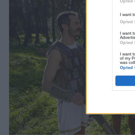
Opted 
I want t
Opted 
I want 
Advertis
Opted 
I want t
of my P
was col
Opted 