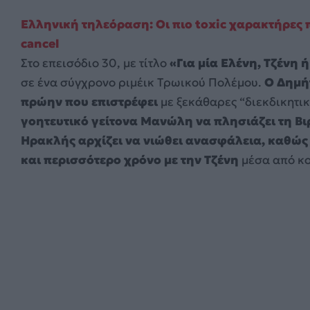
Ελληνική τηλεόραση: Οι πιο toxic χαρακτήρες
cancel
Στο επεισόδιο 30, με τίτλο
«Για μία Ελένη, Τζένη ή
σε ένα σύγχρονο ριμέικ Τρωικού Πολέμου.
Ο Δημήτ
πρώην που επιστρέφει
με ξεκάθαρες “διεκδικητικέ
γοητευτικό γείτονα Μανώλη να πλησιάζει τη Βι
Ηρακλής αρχίζει να νιώθει ανασφάλεια, καθώς
και περισσότερο χρόνο με την Τζένη
μέσα από κο