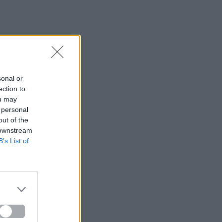
sonal or
ection to
ou may
 personal
out of the
 downstream
B’s List of