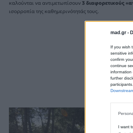
καλούνται να αντιμετωπίσουν
3 διαφορετικούς «
ισορροπία της καθημερινότητάς τους.
mad.gr -
D
If you wish 
sensitive in
confirm you
continue se
information 
further disc
participants
Downstream 
Persona
I want t