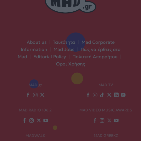
About us
|
Ταυτότητα
|
Mad Corporate
Information
|
Mad Jobs
|
Πώς να έρθεις στο
Mad
|
Editorial Policy
|
Πολιτική Απορρήτου
|
Όροι Χρήσης
MAD.gr
MAD TV
MAD RADIO 106,2
MAD VIDEO MUSIC AWARDS
MADWALK
MAD GREEKZ