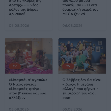
από τις «Κόρες της
του «Δυο μαύρα
Αρετής» – Ο νέος
πουκάμισα» – Η νέα
ρόλος της Δώρας
δραματική σειρά του
Χρυσικού
MEGA ξεκινά
06.08.2026
06.08.2026
TV
TV
«Μπαμπά, σ’ αγαπώ»:
Ο Σάββας δεν θα είναι
Ο Νίκος γίνεται
«ίδιος»: Η μεγάλη
«Μπαμπάς-φεύγα»
αλλαγή που φέρνει η
στον β’ κύκλο και όλα
επιστροφή του «Σόι
αλλάζουν
σου»
05.08.2026
05.08.2026