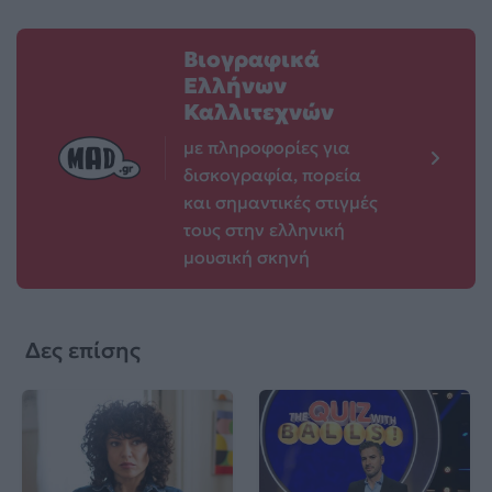
Βιογραφικά
Ελλήνων
Καλλιτεχνών
με πληροφορίες για
δισκογραφία, πορεία
και σημαντικές στιγμές
τους στην ελληνική
μουσική σκηνή
Δες επίσης