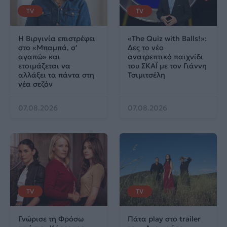
TV
TV
Η Βιργινία επιστρέφει
«The Quiz with Balls!»:
στο «Μπαμπά, σ’
Δες το νέο
αγαπώ» και
ανατρεπτικό παιχνίδι
ετοιμάζεται να
του ΣΚΑΪ με τον Γιάννη
αλλάξει τα πάντα στη
Τσιμιτσέλη
νέα σεζόν
07.08.2026
07.08.2026
TV
TV
Γνώρισε τη Φρόσω
Πάτα play στο trailer