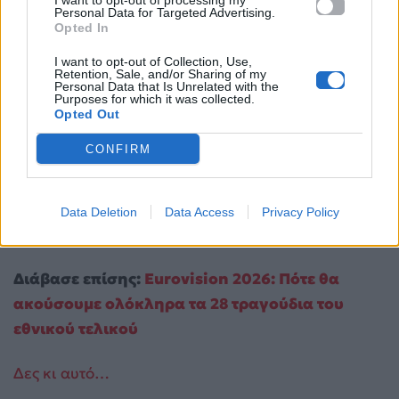
I want to opt-out of processing my
Personal Data for Targeted Advertising.
Opted In
I want to opt-out of Collection, Use,
Retention, Sale, and/or Sharing of my
Personal Data that Is Unrelated with the
Purposes for which it was collected.
Opted Out
CONFIRM
Data Deletion
Data Access
Privacy Policy
Διάβασε επίσης:
Eurovision 2026: Πότε θα
ακούσουμε ολόκληρα τα 28 τραγούδια του
εθνικού τελικού
Δες κι αυτό…