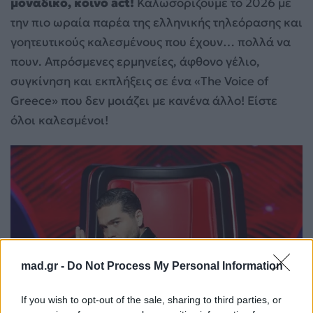
μοναδικό, κοινό act!
Καλωσορίζουμε το 2026 με
την πιο ωραία παρέα της ελληνικής τηλεόρασης και
γοητευτικούς καλεσμένους που έχουν… πολλά να
πουν. Απρόσμενες ερμηνείες, άφθονο γέλιο,
συγκίνηση και εκπλήξεις σε ένα «The Voice of
Greece» που δεν μοιάζει με κανένα άλλο! Είστε
όλοι καλεσμένοι!
mad.gr -
Do Not Process My Personal Information
If you wish to opt-out of the sale, sharing to third parties, or