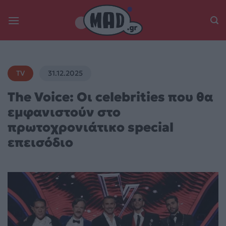
Skip
to
content
TV
31.12.2025
The Voice: Οι celebrities που θα
εμφανιστούν στο
πρωτοχρονιάτικο special
επεισόδιο