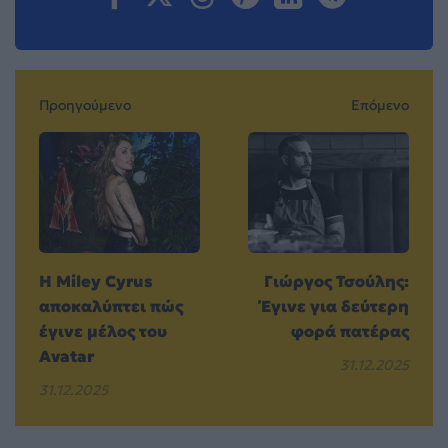
Προηγούμενο
Επόμενο
Η Miley Cyrus
Γιώργος Τσούλης:
αποκαλύπτει πώς
Έγινε για δεύτερη
έγινε μέλος του
φορά πατέρας
Avatar
31.12.2025
31.12.2025