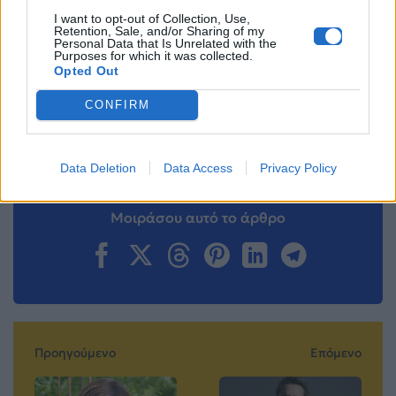
I want to opt-out of Collection, Use,
Retention, Sale, and/or Sharing of my
Ακολουθήστε το
Personal Data that Is Unrelated with the
Mad.gr στο Google
Purposes for which it was collected.
News
Opted Out
CONFIRM
Ακολουθήστε το
Mad.gr στο MSN
Data Deletion
Data Access
Privacy Policy
Μοιράσου αυτό το άρθρο
Προηγούμενο
Επόμενο