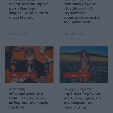
πρώτη γυναίκα rapper
Montana» μέχρι το
με 4 «Diamond»
«Toy Story 5»: Οι
singles – Αυτά είναι τα
μεγαλύτερες
mega hits της
soundtrack επιτυχίες
της Taylor Swift
09.08.2026
09.08.2026
Μουσικά Νέα
Μουσικά Νέα
Από τους
«Συγγνώμη από
«Μονομάχους» στα
καρδιάς»: Το μήνυμα
VMA: 5+1 στιγμές που
της Ανδρομάχης μετά
καθόρισαν την πορεία
την ακύρωση της
του Rack
συναυλία της