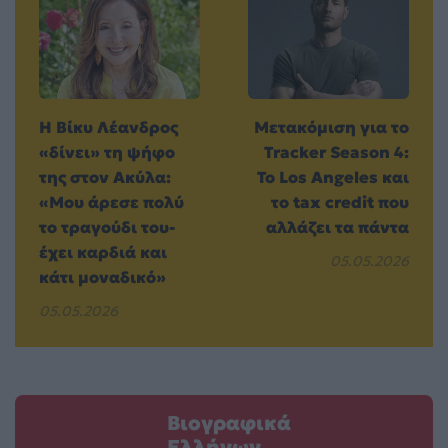
Η Βίκυ Λέανδρος
Μετακόμιση για το
«δίνει» τη ψήφο
Tracker Season 4:
της στον Ακύλα:
Το Los Angeles και
«Μου άρεσε πολύ
το tax credit που
το τραγούδι του-
αλλάζει τα πάντα
έχει καρδιά και
05.05.2026
κάτι μοναδικό»
05.05.2026
Βιογραφικά
Ελλήνων