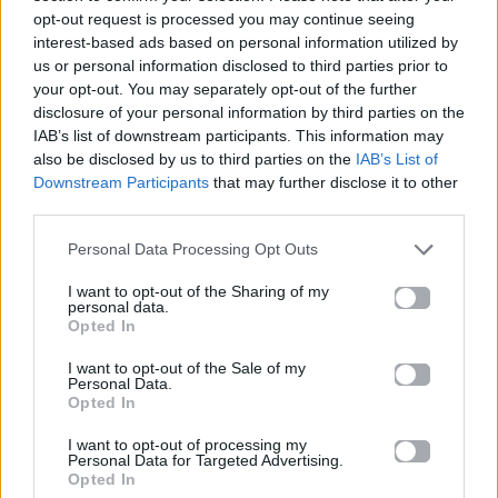
opt-out request is processed you may continue seeing
interest-based ads based on personal information utilized by
us or personal information disclosed to third parties prior to
your opt-out. You may separately opt-out of the further
disclosure of your personal information by third parties on the
IAB’s list of downstream participants. This information may
also be disclosed by us to third parties on the
IAB’s List of
Downstream Participants
that may further disclose it to other
third parties.
Personal Data Processing Opt Outs
I want to opt-out of the Sharing of my
personal data.
Opted In
Για σχόλια, μηνύματα ή φωτογραφικό υλικό
I want to opt-out of the Sale of my
σχετικά με το
Mad.gr
, επισκεφτείτε μας στο
Personal Data.
Facebook
, επικοινωνήστε μέσω
Twitter
ή
Opted In
ακολουθήστε μας στο
Instagram
.
I want to opt-out of processing my
Personal Data for Targeted Advertising.
Opted In
Met Gala 2026
Sabrina Carpenter
Stevie Nicks