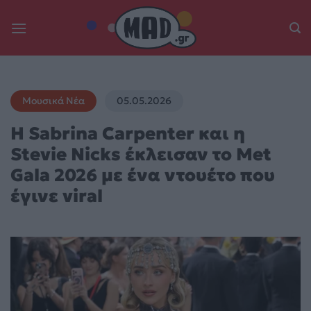
Skip
to
content
Μουσικά Νέα
05.05.2026
Η Sabrina Carpenter και η
Stevie Nicks έκλεισαν το Met
Gala 2026 με ένα ντουέτο που
έγινε viral