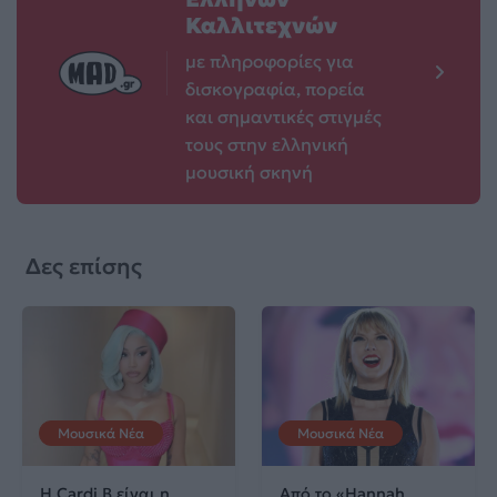
Καλλιτεχνών
με πληροφορίες για
δισκογραφία, πορεία
και σημαντικές στιγμές
τους στην ελληνική
μουσική σκηνή
Δες επίσης
Μουσικά Νέα
Μουσικά Νέα
Η Cardi B είναι η
Από το «Hannah