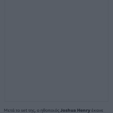
Μετά το set της, ο ηθοποιός
Joshua Henry
έκανε