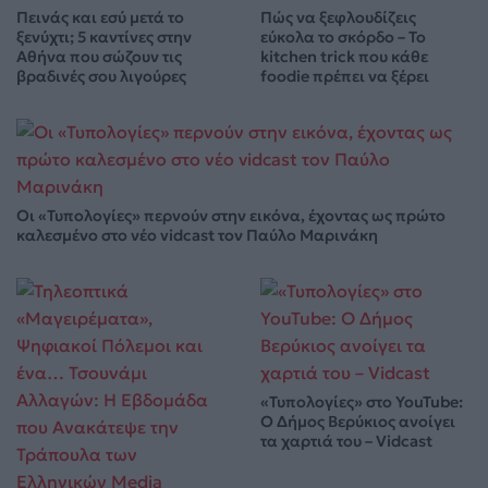
Πεινάς και εσύ μετά το
Πώς να ξεφλουδίζεις
ξενύχτι; 5 καντίνες στην
εύκολα το σκόρδο – Το
Αθήνα που σώζουν τις
kitchen trick που κάθε
βραδινές σου λιγούρες
foodie πρέπει να ξέρει
Οι «Τυπολογίες» περνούν στην εικόνα, έχοντας ως πρώτο
καλεσμένο στο νέο vidcast τον Παύλο Μαρινάκη
«Τυπολογίες» στο YouTube:
Ο Δήμος Βερύκιος ανοίγει
τα χαρτιά του – Vidcast