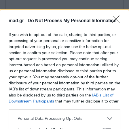
mad.gr -
Do Not Process My Personal Information
If you wish to opt-out of the sale, sharing to third parties, or
Το
Legends of Rock Expo 2026
δεν είναι απλά μια
processing of your personal or sensitive information for
εκδήλωση, αλλά μια ιστορική συνάντηση θρύλων
targeted advertising by us, please use the below opt-out
section to confirm your selection. Please note that after your
που διαμόρφωσαν τον ήχο της ροκ μουσικής. Με
opt-out request is processed you may continue seeing
τον Gene Simmons στο τιμόνι και ένα lineup που
interest-based ads based on personal information utilized by
περιλαμβάνει μέλη από Black Sabbath, The Police,
us or personal information disclosed to third parties prior to
your opt-out. You may separately opt-out of the further
The Kinks και πολλούς ακόμα,
το event υπόσχεται
disclosure of your personal information by third parties on the
να μείνει αξέχαστο
. Οι fans ετοιμάζονται ήδη για
IAB’s list of downstream participants. This information may
ένα τριήμερο γεμάτο μουσική, αναμνήσεις και
also be disclosed by us to third parties on the
IAB’s List of
Downstream Participants
that may further disclose it to other
μοναδικές εμπειρίες που δύσκολα θα
third parties.
επαναληφθούν. Αν κάτι είναι σίγουρο, είναι ότι η
Personal Data Processing Opt Outs
rock ιστορία θα γραφτεί ξανά, αυτή τη φορά
ζωντανά στο Las Vegas.