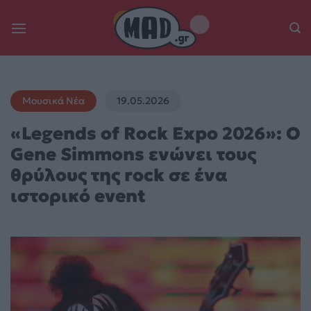
Skip
to
content
Μουσικά Νέα
19.05.2026
«Legends of Rock Expo 2026»: Ο
Gene Simmons ενώνει τους
θρύλους της rock σε ένα
ιστορικό event