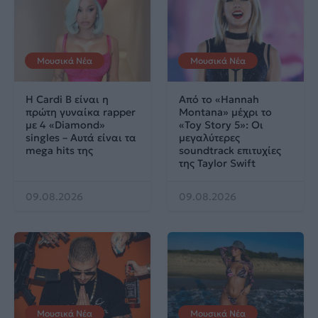
Μουσικά Νέα
Μουσικά Νέα
Η Cardi B είναι η
Από το «Hannah
πρώτη γυναίκα rapper
Montana» μέχρι το
με 4 «Diamond»
«Toy Story 5»: Οι
singles – Αυτά είναι τα
μεγαλύτερες
mega hits της
soundtrack επιτυχίες
της Taylor Swift
09.08.2026
09.08.2026
Μουσικά Νέα
Μουσικά Νέα