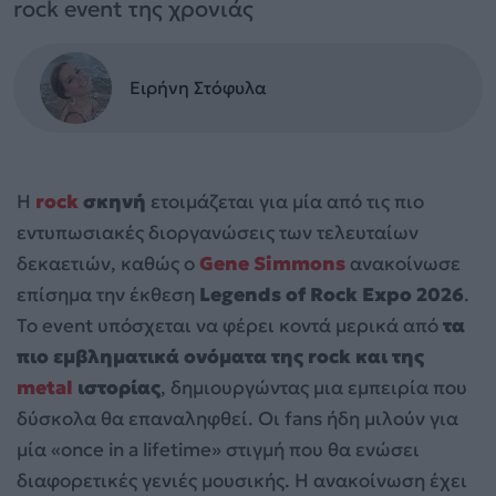
rock event της χρονιάς
Ειρήνη Στόφυλα
Η
rock
σκηνή
ετοιμάζεται για μία από τις πιο
εντυπωσιακές διοργανώσεις των τελευταίων
δεκαετιών, καθώς ο
Gene Simmons
ανακοίνωσε
επίσημα την έκθεση
Legends of Rock Expo 2026
.
Το event υπόσχεται να φέρει κοντά μερικά από
τα
πιο εμβληματικά ονόματα της rock και της
metal
ιστορίας
, δημιουργώντας μια εμπειρία που
δύσκολα θα επαναληφθεί. Οι fans ήδη μιλούν για
μία «once in a lifetime» στιγμή που θα ενώσει
διαφορετικές γενιές μουσικής. Η ανακοίνωση έχει