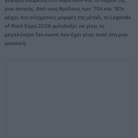
γέφυρα ανάμεσα στο παρελθόν και το παρόν της
ροκ σκηνής. Από τους θρύλους των ’70s και ’80s
μέχρι πιο σύγχρονες μορφές της μέταλ, το Legends
of Rock Expo 2026 φιλοδοξεί να γίνει το
μεγαλύτερο fan event που έχει γίνει ποτέ στη ροκ
μουσική.