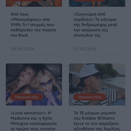
Από τους
«Συγγνώμη από
«Μονομάχους» στα
καρδιάς»: Το μήνυμα
VMA: 5+1 στιγμές που
της Ανδρομάχης μετά
καθόρισαν την πορεία
την ακύρωση της
του Rack
συναυλία της
08.08.2026
07.08.2026
Μουσικά Νέα
Μουσικά Νέα
«Love sensation»: Η
Το 18 μέτρων ρομπότ
Madonna και η Kylie
του Robbie Williams
Minogue κυκλοφορούν
έγινε το πιο παράξενο
το πρώτο τους ντουέτο
αξιοθέατο της Αγγλίας