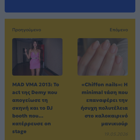
Προηγούμενο
Επόμενο
MAD VMA 2013: Το
«Chiffon nails»: Η
act της Demy που
minimal τάση που
απογείωσε τη
επαναφέρει την
σκηνή και το DJ
ήσυχη πολυτέλεια
booth που…
στο καλοκαιρινό
κατέρρευσε on
μανικιούρ
stage
19.05.2026