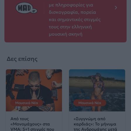
με πληροφορίες για
δισκογραφία, πορεία
και σημαντικές στιγμές
τους στην ελληνική
μουσική σκηνή
Δες επίσης
Μουσικά Νέα
Μουσικά Νέα
Από τους
«Συγγνώμη από
«Μονομάχους» στα
καρδιάς»: Το μήνυμα
VMA: 5+1 στιγμές που
της Ανδρομάχης μετά