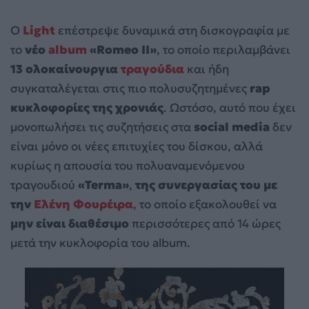
Ο
Light
επέστρεψε δυναμικά στη δισκογραφία με
το
νέο
album
«Romeo II»
, το οποίο περιλαμβάνει
13 ολοκαίνουργια
τραγούδια
και ήδη
συγκαταλέγεται στις πιο πολυσυζητημένες
rap
κυκλοφορίες της χρονιάς
. Ωστόσο, αυτό που έχει
μονοπωλήσει τις συζητήσεις στα
social media
δεν
είναι μόνο οι νέες επιτυχίες του δίσκου, αλλά
κυρίως η απουσία του πολυαναμενόμενου
τραγουδιού
«Terma»
,
της συνεργασίας του με
την
Ελένη Φουρέιρα
, το οποίο εξακολουθεί να
μην είναι διαθέσιμο
περισσότερες από 14 ώρες
μετά την κυκλοφορία του album.
Πρόγραμμα
Αναπαραγωγής