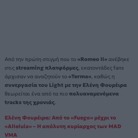
Από την πρώτη στιγμή που το
«Romeo II»
ανέβηκε
στις
streaming πλατφόρμες
, εκατοντάδες fans
άρχισαν να αναζητούν το
«Terma»
, καθώς η
συνεργασία του Light με την Ελένη Φουρέιρα
θεωρείται ένα από τα πιο
πολυαναμενόμενα
tracks της χρονιάς
.
Ελένη Φουρέιρα: Από το «Fuego» μέχρι το
«Alleluia» – Η απόλυτη κυρίαρχος των MAD
VMA