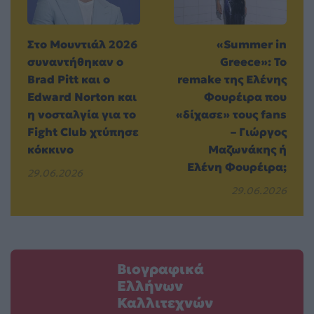
Στο Μουντιάλ 2026
«Summer in
συναντήθηκαν ο
Greece»: Το
Brad Pitt και ο
remake της Ελένης
Edward Norton και
Φουρέιρα που
η νοσταλγία για το
«δίχασε» τους fans
Fight Club χτύπησε
– Γιώργος
κόκκινο
Μαζωνάκης ή
Ελένη Φουρέιρα;
29.06.2026
29.06.2026
Βιογραφικά
Ελλήνων
Καλλιτεχνών