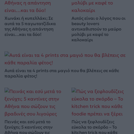
Χωνάκι ή κυπελλάκι; Σε
Αυτός είναι ο λόγος που οι
αυτά τα 5 παγωτατζίδικα
beauty lovers
της Αθήνας η απάντηση
αντικαθιστούν το μαύρο
είναι…και τα δύο!
μολύβι με καφέ το
καλοκαίρι
Αυτά είναι τα 4 prints στα μαγιό που θα βλέπεις σε κάθε
παραλία φέτος!
Πεινάς και εσύ μετά το
Πώς να ξεφλουδίζεις
ξενύχτι; 5 καντίνες στην
εύκολα το σκόρδο – Το
Αθήνα που σώζουν τις
kitchen trick που κάθε