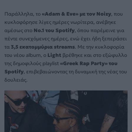
Παράλληλα, το
«Adam & Eve» με τον Noizy
, που
κυκλοφόρησε λίγες ημέρες νωρίτερα, ανέβηκε
αμέσως στο
No.1 του Spotify
, όπου παρέμεινε για
πέντε συνεχόμενες ημέρες, ενώ έχει ήδη ξεπεράσει
τα
3,5 εκατομμύρια streams
. Με την κυκλοφορία
του νέου album, ο
Light
βρέθηκε και στο εξώφυλλο
της δημοφιλούς playlist
«Greek Rap Party» του
Spotify
, επιβεβαιώνοντας τη δυναμική της νέας του
δουλειάς.