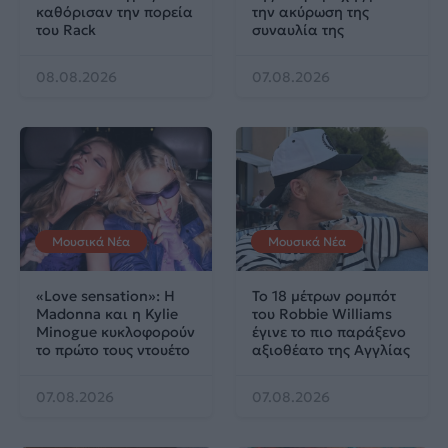
καθόρισαν την πορεία
την ακύρωση της
του Rack
συναυλία της
08.08.2026
07.08.2026
Μουσικά Νέα
Μουσικά Νέα
«Love sensation»: Η
Το 18 μέτρων ρομπότ
Madonna και η Kylie
του Robbie Williams
Minogue κυκλοφορούν
έγινε το πιο παράξενο
το πρώτο τους ντουέτο
αξιοθέατο της Αγγλίας
07.08.2026
07.08.2026