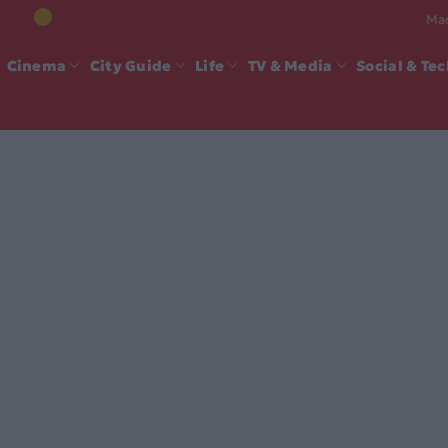
Mad
Cinema
City Guide
Life
TV & Media
Social & Te