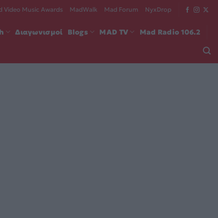
 Video Music Awards
MadWalk
Mad Forum
NyxDrop
ch
Διαγωνισμοί
Blogs
MAD TV
Mad Radio 106.2