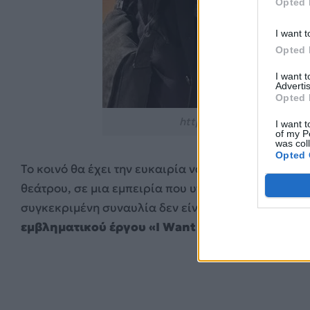
Opted 
I want t
Opted 
I want 
Advertis
Opted 
https://www.instagram.c
I want t
of my P
was col
Opted 
Το κοινό θα έχει την ευκαιρία να τον απολαύσει σε
θεάτρου, σε μια εμπειρία που υπόσχεται έντονη συ
συγκεκριμένη συναυλία δεν είναι απλά ένα live, α
εμβληματικού έργου «I Want You»
.