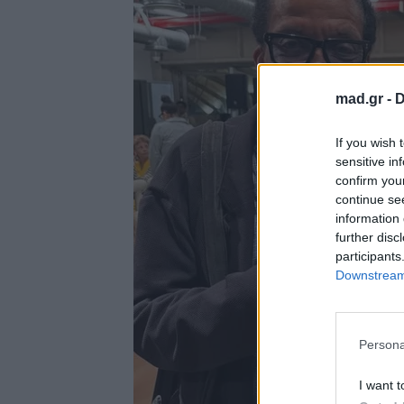
mad.gr -
D
If you wish 
sensitive in
confirm you
continue se
information 
further disc
participants
Downstream 
Persona
I want t