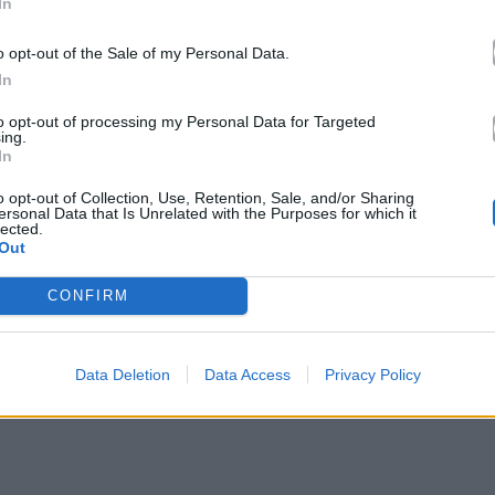
In
o opt-out of the Sale of my Personal Data.
In
to opt-out of processing my Personal Data for Targeted
ing.
In
om/josejamesmusic/?hl=el
o opt-out of Collection, Use, Retention, Sale, and/or Sharing
ersonal Data that Is Unrelated with the Purposes for which it
lected.
Out
 πολύ κοντινή απόσταση, μέσα στο φυσικό κοίλο του
CONFIRM
ναισθηματική σύνδεση με τη μουσική. Η
λλά ένα
αφιέρωμα στην 50ή επέτειο του
Data Deletion
Data Access
Privacy Policy