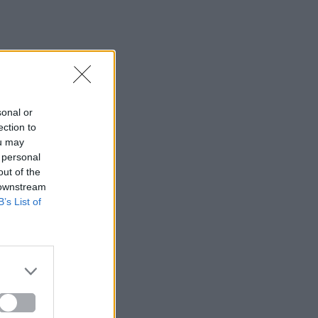
sonal or
ection to
ou may
 personal
out of the
 downstream
B’s List of