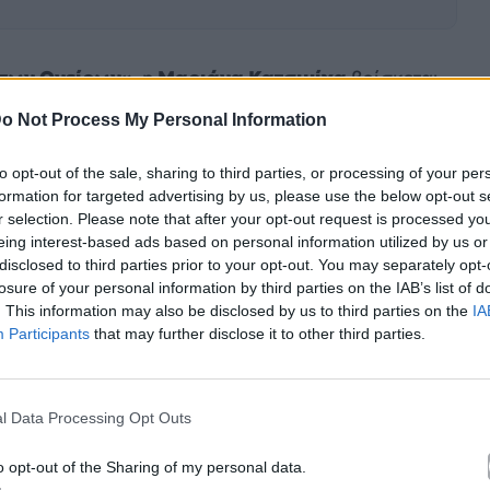
 των Ονείρων»
, η
Μαριάνα Κατσιμίχα
βρίσκεται
διαφορετικό
τραγούδι
που έχει αρχίσει να κατακτά
o Not Process My Personal Information
ηνεύει μαζί με τον
Μηνά Πασπάλα
, έχει
υσικές στιγμές των τελευταίων εβδομάδων, με
to opt-out of the sale, sharing to third parties, or processing of your per
formation for targeted advertising by us, please use the below opt-out s
ους.
r selection. Please note that after your opt-out request is processed y
eing interest-based ads based on personal information utilized by us or
disclosed to third parties prior to your opt-out. You may separately opt-
losure of your personal information by third parties on the IAB’s list of
. This information may also be disclosed by us to third parties on the
IA
Participants
that may further disclose it to other third parties.
l Data Processing Opt Outs
o opt-out of the Sharing of my personal data.