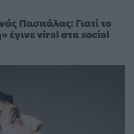
άς Πασπάλας: Γιατί το
έγινε viral στα social