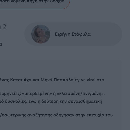
ροτεινόμενη πηγή στην Google
ι 2
Ειρήνη Στόφυλα
α
νας Κατσιμίχα και Μηνά Πασπάλα έγινε viral στο
ερμηνείες: «μπερδεμένη» ή «κλεισμένη/πνιγμένη».
ό δυσκολίες, ενώ η δεύτερη την συναισθηματική
/εσωτερικής αναζήτησης οδήγησαν στην επιτυχία του