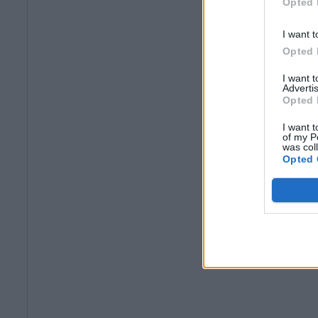
Opted 
I want t
Opted 
I want 
Advertis
Opted 
I want t
of my P
was col
Opted 