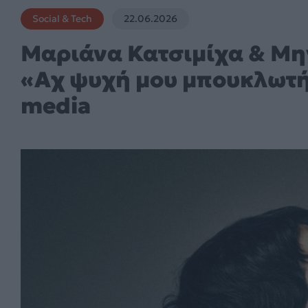
Social & Tech
22.06.2026
Μαριάνα Κατσιμίχα & Μην
«Αχ ψυχή μου μπουκλωτή» 
media