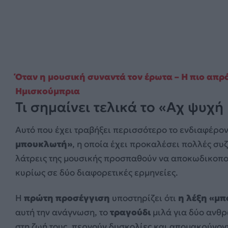
Όταν η μουσική συναντά τον έρωτα – Η πιο απ
Ημισκούμπρια
Τι σημαίνει τελικά το «Αχ ψυχ
Αυτό που έχει τραβήξει περισσότερο το ενδιαφέρον
μπουκλωτή»
, η οποία έχει προκαλέσει πολλές συζη
λάτρεις της μουσικής προσπαθούν να αποκωδικοπο
κυρίως σε δύο διαφορετικές ερμηνείες.
Η
πρώτη προσέγγιση
υποστηρίζει ότι
η λέξη «μπ
αυτή την ανάγνωση, το
τραγούδι
μιλά για δύο ανθ
στη ζωή τους, περνούν δυσκολίες και απομακρύνοντα