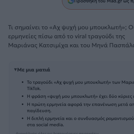
Προσθήκη του Mad.gr ως π
Τι σημαίνει το «Αχ ψυχή μου μπουκλωτή»; Ο
ερμηνείες πίσω από το viral τραγούδι της
Μαριάνας Κατσιμίχα και του Μηνά Πασπάλ
Με μια ματιά
Το τραγούδι «Αχ ψυχή μου μπουκλωτή» των Μαριά
TikTok.
Η φράση «ψυχή μου μπουκλωτή» έχει δύο κύριες 
Η πρώτη ερμηνεία αφορά την επανένωση μετά απ
παγίδευση.
Η διπλή ερμηνεία και ο συνδυασμός ρομαντισμού
στα social media.
Ανακάλυψε όλες τις λεπτομέρειες παρακάτω...