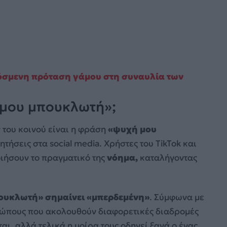
ρόσμενη πρόταση γάμου στη συναυλία των
ή μου μπουκλωτή»;
 του κοινού είναι η φράση
«ψυχή μου
τήσεις στα social media. Χρήστες του TikTok και
ιήσουν το πραγματικό της
νόημα,
καταλήγοντας
ουκλωτή» σημαίνει «μπερδεμένη»
. Σύμφωνα με
ρώπους που ακολουθούν διαφορετικές διαδρομές
ι, αλλά τελικά η μοίρα τους οδηγεί ξανά ο ένας