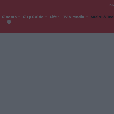
Mad
Cinema
City Guide
Life
TV & Media
Social & Te