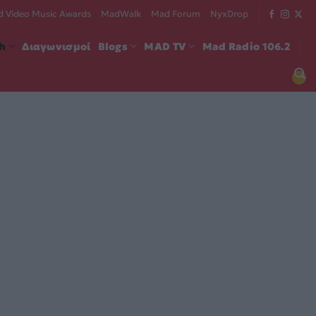
 Video Music Awards
MadWalk
Mad Forum
NyxDrop
ch
Διαγωνισμοί
Blogs
MAD TV
Mad Radio 106.2