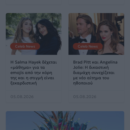
Celeb News
Celeb News
Η Salma Hayek δέχεται
Brad Pitt και Angelina
«μάθημα» για τα
Jolie: Η δικαστική
emojis από την κόρη
διαμάχη συνεχίζεται
της και η στιγμή είναι
με νέο αίτημα του
ξεκαρδιστική
ηθοποιού
05.08.2026
05.08.2026