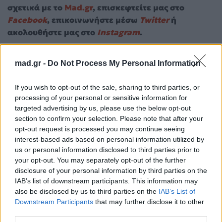
σχετικά με το
Mad.gr
, επισκεφτείτε μας στο
Facebook
, επικοινωνήστε μέσω
Twitter
ή
ακολουθήστε μας στο
Instagram
.
Ακύλας
Ρένα Μόρφη
mad.gr -
Do Not Process My Personal Information
Ακολουθήστε το
If you wish to opt-out of the sale, sharing to third parties, or
Mad.gr στο Google
processing of your personal or sensitive information for
News
targeted advertising by us, please use the below opt-out
section to confirm your selection. Please note that after your
Ακολουθήστε το
opt-out request is processed you may continue seeing
Mad.gr στο MSN
interest-based ads based on personal information utilized by
us or personal information disclosed to third parties prior to
your opt-out. You may separately opt-out of the further
disclosure of your personal information by third parties on the
IAB’s list of downstream participants. This information may
Μοιράσου αυτό το άρθρο
also be disclosed by us to third parties on the
IAB’s List of
Downstream Participants
that may further disclose it to other
third parties.