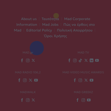
About us
|
Ταυτότητα
|
Mad Corporate
Information
|
Mad Jobs
|
Πώς να έρθεις στο
Mad
|
Editorial Policy
|
Πολιτική Απορρήτου
|
Όροι Χρήσης
MAD.gr
MAD TV
MAD RADIO 106,2
MAD VIDEO MUSIC AWARDS
MADWALK
MAD GREEKZ