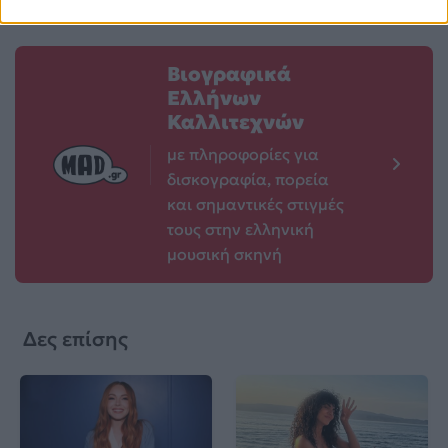
Βιογραφικά
Ελλήνων
Καλλιτεχνών
με πληροφορίες για
δισκογραφία, πορεία
και σημαντικές στιγμές
τους στην ελληνική
μουσική σκηνή
Δες επίσης