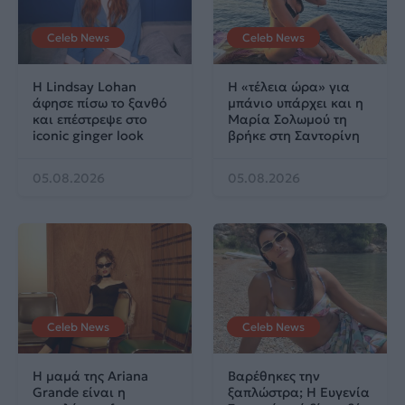
Celeb News
Celeb News
Η Lindsay Lohan
Η «τέλεια ώρα» για
άφησε πίσω το ξανθό
μπάνιο υπάρχει και η
και επέστρεψε στο
Μαρία Σολωμού τη
iconic ginger look
βρήκε στη Σαντορίνη
05.08.2026
05.08.2026
Celeb News
Celeb News
Η μαμά της Ariana
Βαρέθηκες την
Grande είναι η
ξαπλώστρα; Η Ευγενία