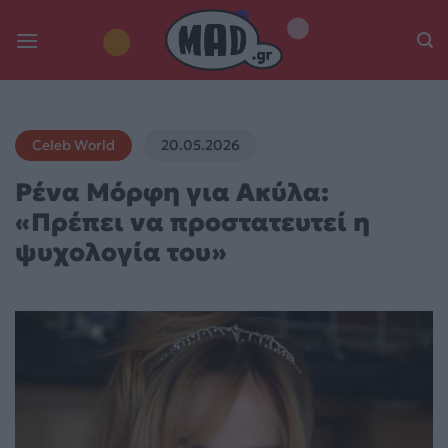
Skip
to
content
Celeb World
20.05.2026
Ρένα Μόρφη για Ακύλα:
«Πρέπει να προστατευτεί η
ψυχολογία του»