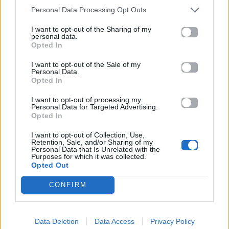
Personal Data Processing Opt Outs
I want to opt-out of the Sharing of my
personal data.
Προηγούμενο
Επόμενο
Opted In
I want to opt-out of the Sale of my
Personal Data.
Opted In
I want to opt-out of processing my
Personal Data for Targeted Advertising.
Opted In
«Bangaranga»: Το
Blake Lively – Ryan
I want to opt-out of Collection, Use,
τραγούδι που
Reynolds: Το νέο
Retention, Sale, and/or Sharing of my
Personal Data that Is Unrelated with the
«εκτοξεύθηκε» στα
δικαστικό δράμα
Purposes for which it was collected.
Opted Out
charts μέσα σε 72
που απειλεί να
ώρες μετά την
τους αφήσει…
CONFIRM
Eurovision 2026
άστεγους
20.05.2026
20.05.2026
Data Deletion
Data Access
Privacy Policy