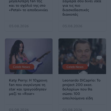
μεγαλύτερη fan της
Σαμαρά σού δίνει ιδέα
και το σχόλιό της στο
για τις πιο
«Petal» το αποδεικνύει
διασκεδαστικές
διακοπές
05.08.2026
05.08.2026
Celeb News
Celeb News
Katy Perry: Η 10χρονη
Leonardo DiCaprio: Το
fan που συγκίνησε τη
project 200 εκατ.
star και τραγούδησαν
δολαρίων που θα
μαζί το «Roar»
σώσει 100
απειλούμενα είδη
05.08.2026
05.08.2026