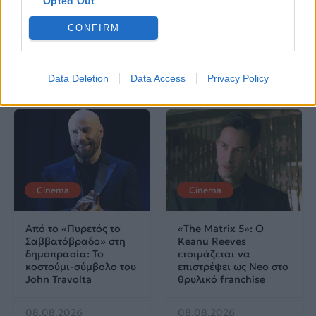
Opted Out
τους στην ελληνική
μουσική σκηνή
CONFIRM
Data Deletion
Data Access
Privacy Policy
Δες επίσης
Cinema
Cinema
Από το «Πυρετός το
«The Matrix 5»: Ο
Σαββατόβραδο» στη
Keanu Reeves
δημοπρασία: Το
ετοιμάζεται να
κοστούμι-σύμβολο του
επιστρέψει ως Neo στο
John Travolta
θρυλικό franchise
08.08.2026
08.08.2026