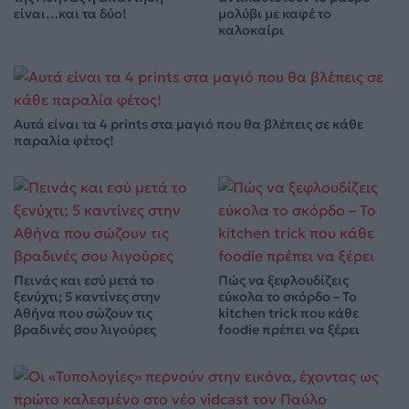
είναι…και τα δύο!
μολύβι με καφέ το
καλοκαίρι
Αυτά είναι τα 4 prints στα μαγιό που θα βλέπεις σε κάθε
παραλία φέτος!
Πεινάς και εσύ μετά το
Πώς να ξεφλουδίζεις
ξενύχτι; 5 καντίνες στην
εύκολα το σκόρδο – Το
Αθήνα που σώζουν τις
kitchen trick που κάθε
βραδινές σου λιγούρες
foodie πρέπει να ξέρει