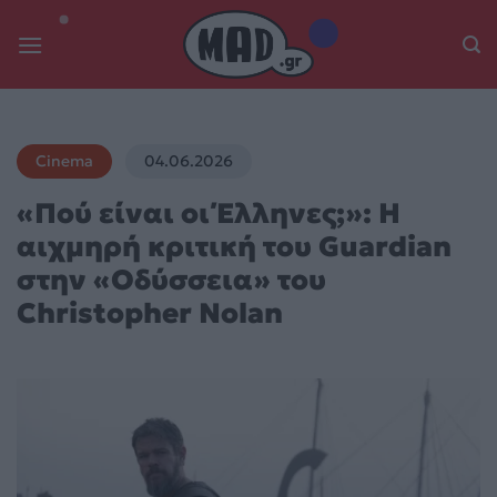
Skip
to
content
Cinema
04.06.2026
«Πού είναι οι Έλληνες;»: Η
αιχμηρή κριτική του Guardian
στην «Οδύσσεια» του
Christopher Nolan