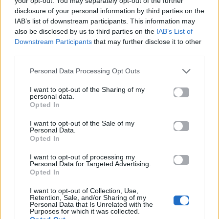
your opt-out. You may separately opt-out of the further
disclosure of your personal information by third parties on the
Ronaldinho: Η νέα
Γεράσιμος
IAB’s list of downstream participants. This information may
μουσική επωνυμία
Σκιαδαρέσης –
also be disclosed by us to third parties on the
IAB’s List of
Tu Música κάνει
Μπέσσυ Μάλφα: Το
Downstream Participants
that may further disclose it to other
πρεμιέρα με το
viral video στα ΣΕΑ
third parties.
άλμπουμ «CAMISA
που «ρίχνει» το
Personal Data Processing Opt Outs
10»
διαδίκτυο
I want to opt-out of the Sharing of my
04.06.2026
04.06.2026
personal data.
Opted In
I want to opt-out of the Sale of my
Personal Data.
Opted In
Βιογραφικά
I want to opt-out of processing my
Ελλήνων
Personal Data for Targeted Advertising.
Καλλιτεχνών
Opted In
με πληροφορίες για
I want to opt-out of Collection, Use,
Retention, Sale, and/or Sharing of my
δισκογραφία, πορεία
Personal Data that Is Unrelated with the
και σημαντικές στιγμές
Purposes for which it was collected.