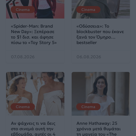
Cinema
Cinema
«Spider-Man: Brand
«Οδύσσεια»: Το
New Day»: Ξεπέρασε
blockbuster που έκανε
το $1 δισ. και άφησε
ξανά τον Όμηρο…
πίσω το «Toy Story 5»
bestseller
07.08.2026
06.08.2026
Cinema
Cinema
Αν ψάχνεις τι να δεις
Anne Hathaway: 25
στο σινεμά αυτή την
χρόνια μετά θυμάται
εβδομάδα, αυτές οι 4
τη μαγεία του «The