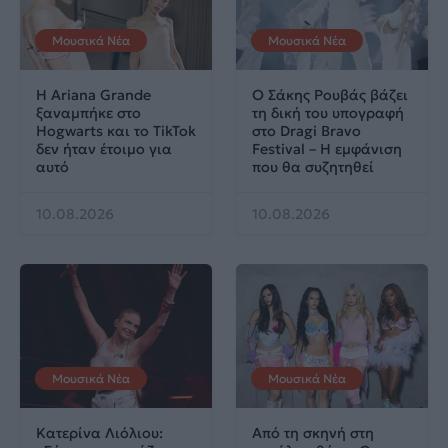
Μουσικά Νέα
Μουσικά Νέα
Η Ariana Grande
Ο Σάκης Ρουβάς βάζει
ξαναμπήκε στο
τη δική του υπογραφή
Hogwarts και το TikTok
στο Dragi Bravo
δεν ήταν έτοιμο για
Festival – Η εμφάνιση
αυτό
που θα συζητηθεί
10.08.2026
10.08.2026
Μουσικά Νέα
Μουσικά Νέα
Κατερίνα Λιόλιου:
Από τη σκηνή στη