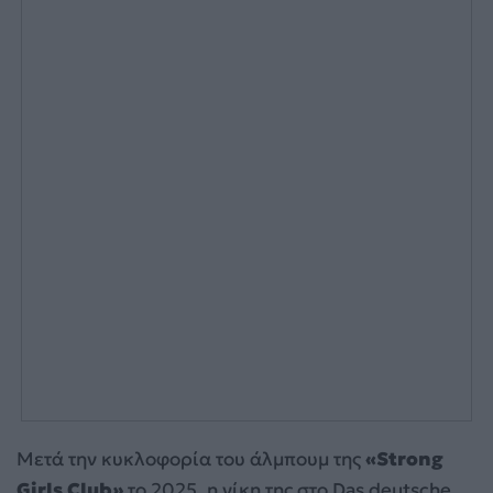
Μετά την κυκλοφορία του άλμπουμ της
«Strong
Girls Club»
το 2025, η νίκη της στο Das deutsche