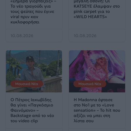
«Σήμερα γιορτάζεις» –
μεγάλη οθόνη: Οι
Το νέο τραγούδι για
KATSEYE έλαμψαν στο
τους ψεύτες που έγινε
pink carpet για το
viral πριν καν
«WILD HEARTS»
κυκλοφορήσει
10.08.2026
10.08.2026
Μουσικά Νέα
Μουσικά Νέα
Ο Πέτρος Ιακωβίδης
Η Madonna έφτασε
θα γίνει «Παγκόσμιο
στο No1 με το «Love
Φαινόμενο» –
sensation» – Το hit που
Backstage από το νέο
αξίζει να μπει στη
του video clip
λίστα σου