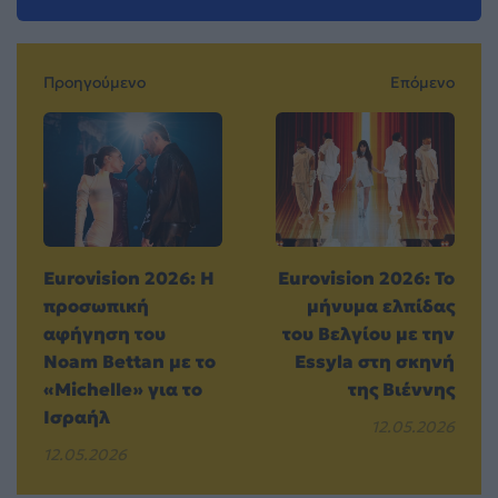
Προηγούμενο
Επόμενο
Eurovision 2026: Η
Eurovision 2026: Το
προσωπική
μήνυμα ελπίδας
αφήγηση του
του Βελγίου με την
Noam Bettan με το
Essyla στη σκηνή
«Michelle» για το
της Βιέννης
Ισραήλ
12.05.2026
12.05.2026