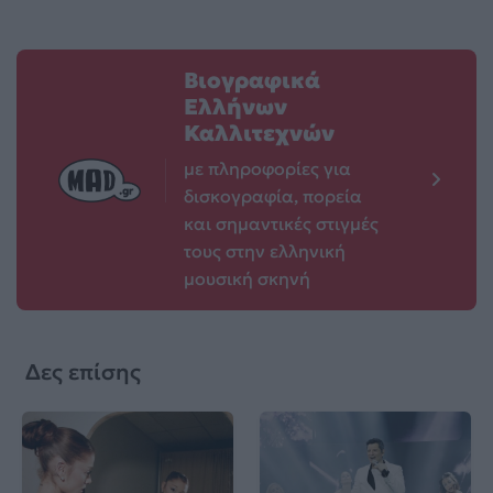
Βιογραφικά
Ελλήνων
Καλλιτεχνών
με πληροφορίες για
δισκογραφία, πορεία
και σημαντικές στιγμές
τους στην ελληνική
μουσική σκηνή
Δες επίσης