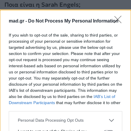
Ποια είναι η Sarah Engels;
Η 33χρονη Sarah Engels είναι μια
superstar της
mad.gr -
Do Not Process My Personal Information
γερμανικής ποπ
, με εκατομμύρια ακολούθους και
μια καριέρα γεμάτη επιτυχίες. Έγινε γνωστή το 2011
If you wish to opt-out of the sale, sharing to third parties, or
στο Deutschland sucht den Superstar και έκτοτε δεν
processing of your personal or sensitive information for
targeted advertising by us, please use the below opt-out
σταμάτησε να εξελίσσεται ως τραγουδίστρια,
section to confirm your selection. Please note that after your
ηθοποιός και influencer.
opt-out request is processed you may continue seeing
interest-based ads based on personal information utilized by
us or personal information disclosed to third parties prior to
your opt-out. You may separately opt-out of the further
disclosure of your personal information by third parties on the
IAB’s list of downstream participants. This information may
also be disclosed by us to third parties on the
IAB’s List of
Downstream Participants
that may further disclose it to other
third parties.
Personal Data Processing Opt Outs