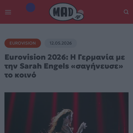
Skip
to
content
EUROVISION
12.05.2026
Eurovision 2026: Η Γερμανία με
την Sarah Engels «σαγήνευσε»
το κοινό