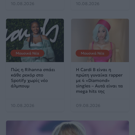
10.08.2026
10.08.2026
Μουσικά Νέα
Μουσικά Νέα
Πώς η Rihanna σπάει
Η Cardi B είναι η
κάθε ρεκόρ στο
πρώτη γυναίκα rapper
Spotify χωρίς νέο
με 4 «Diamond»
άλμπουμ
singles – Αυτά είναι τα
mega hits της
10.08.2026
09.08.2026